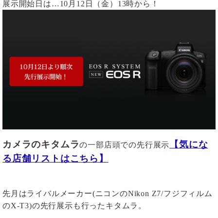
展示開始日は…10月12日（金）13時から！
カメラのキタムラ
【気にな
の一部店頭での先行展示
る店舗リストはこちら】
先月はライバルメーカー(ニコンのNikon Z7/フジフィルム
のX-T3)の先行展示も行ったキタムラ。