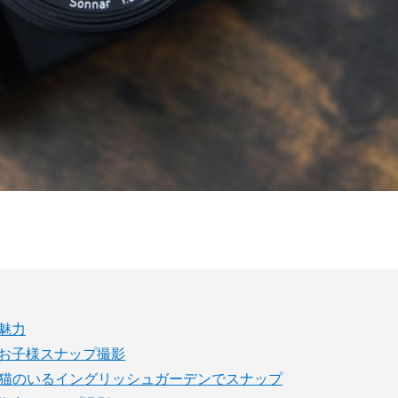
の魅力
/85でお子様スナップ撮影
.8/85で猫のいるイングリッシュガーデンでスナップ