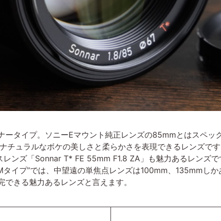
光学系はゾナータイプ。ソニーEマウント純正レンズの85mmとはスペ
ンズらしいナチュラルなボケの美しさと柔らかさを表現できるレンズで
ズ「Sonnar T* FE 55mm F1.8 ZA」も魅力あるレ
タイプ”では、中望遠の単焦点レンズは100mm、135mmし
その点を補完できる魅力あるレンズと言えます。