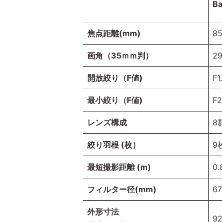
Ba
焦点距離(mm)
8
画角（35ｍｍ判）
29
開放絞り（F値)
F1
最小絞り（F値)
F
レンズ構成
8
絞り羽根 (枚）
9
最短撮影距離 (m)
0
フィルター径(mm)
6
外形寸法
9