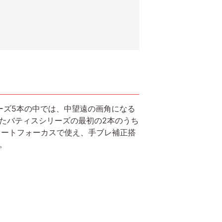
ズ5本の中では、中望遠の画角になる
月に発売されたバティスシリーズの最初の2本のうち
5」もオートフォーカスで使え、手ブレ補正搭
。