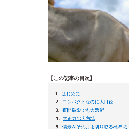
【この記事の目次】
はじめに
コンパクトなのに大口径
夜間撮影でも大活躍
大迫力の広角域
情景をそのまま切り取る標準域