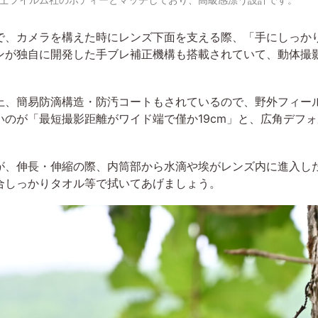
、カメラを構えた時にレンズ下面を支える際、「手にしっか
ンが独自に開発した手ブレ補正機構も搭載されていて、動体撮
上、簡易防滴構造・防汚コートもされているので、野外フィー
いのが「最短撮影距離がワイド端で僅か19cm」と、広角デフ
、伸長・伸縮の際、内筒部から水滴や埃がレンズ内に進入し
合しっかりタオル等で拭いてあげましょう。