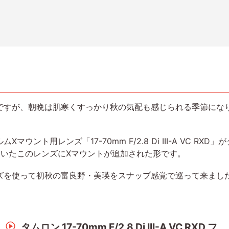
すが、朝晩は肌寒くすっかり秋の気配も感じられる季節にな
ント用レンズ「17-70mm F/2.8 Di III-A VC RX
ていたこのレンズにXマウントが追加された形です。
を使って初秋の富良野・美瑛をスナップ感覚で巡って来まし
タムロン 17-70mm F/2.8 Di III-A VC RXD フ