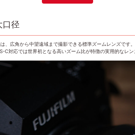
大口径
-A VC RXD」は、広角から中望遠域まで撮影できる標準ズームレンズ
APS-C対応では世界初となる高いズーム比が特徴の実用的なレ