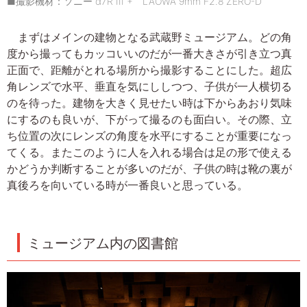
■撮影機材：ソニー α7R III + LAOWA 9mm F2.8 ZERO-D
まずはメインの建物となる武蔵野ミュージアム。どの角
度から撮ってもカッコいいのだが一番大きさが引き立つ真
正面で、距離がとれる場所から撮影することにした。超広
角レンズで水平、垂直を気にししつつ、子供が一人横切る
のを待った。建物を大きく見せたい時は下からあおり気味
にするのも良いが、下がって撮るのも面白い。その際、立
ち位置の次にレンズの角度を水平にすることが重要になっ
てくる。またこのように人を入れる場合は足の形で使える
かどうか判断することが多いのだが、子供の時は靴の裏が
真後ろを向いている時が一番良いと思っている。
ミュージアム内の図書館