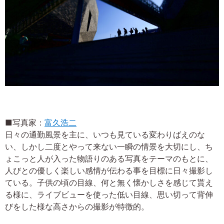
■写真家：
富久浩二
日々の通勤風景を主に、いつも見ている変わりばえのな
い、しかし二度とやって来ない一瞬の情景を大切にし、ち
ょこっと人が入った物語りのある写真をテーマのもとに、
人びとの優しく楽しい感情が伝わる事を目標に日々撮影し
ている。子供の頃の目線、何と無く懐かしさを感じて貰え
る様に、ライブビューを使った低い目線、思い切って背伸
びをした様な高さからの撮影が特徴的。