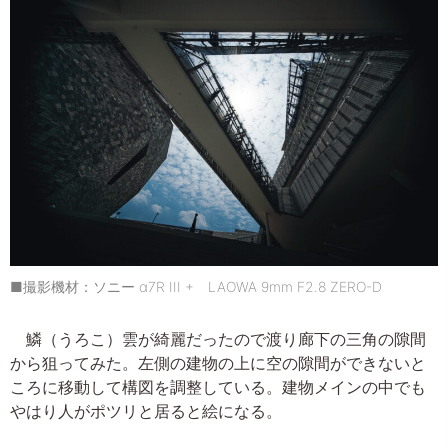
■撮影機材：ソニー α7R III + LAOWA 9mm F2.8 ZERO-D
鱗（うろこ）雲が綺麗だったので渡り廊下の三角の隙間
から狙ってみた。左側の建物の上に空の隙間ができないと
ころに移動して構図を調整している。建物メインの中でも
やはり人がポツリと居ると絵になる。