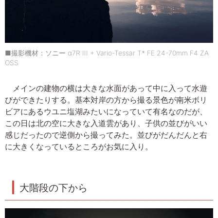
■撮影機材：ソニー α7R III + Vario-Tessar T* FE 24-70mm F4 ZA
OSS
メインの建物の横は大きな水面があって中に入って水遊
びができたりする。基本対岸の方から撮る景色が南米ボリ
ビアにあるウユニ塩湖みたいになっていて有名なのだが、
この日は北の空に大きな入道雲があり、子供の並びがいい
感じだったので逆側から撮ってみた。並びがだんだんと右
に大きくなっているところがお気に入り。
大階段の下から