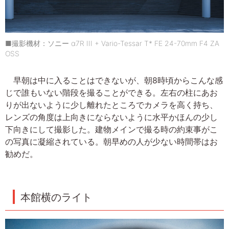
■撮影機材：ソニー α7R III + Vario-Tessar T* FE 24-70mm F4 ZA
OSS
早朝は中に入ることはできないが、朝8時頃からこんな感
じで誰もいない階段を撮ることができる。左右の柱にあお
りが出ないように少し離れたところでカメラを高く持ち、
レンズの角度は上向きにならないように水平かほんの少し
下向きにして撮影した。建物メインで撮る時の約束事がこ
の写真に凝縮されている。朝早めの人が少ない時間帯はお
勧めだ。
本館横のライト