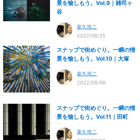
景を愉しもう。Vol.9｜雑司ヶ
谷
富久浩二
2022/06/25
スナップで街めぐり。一瞬の情
景を愉しもう。Vol.10｜大塚
富久浩二
2022/08/06
スナップで街めぐり。一瞬の情
景を愉しもう。Vol.11｜田町
富久浩二