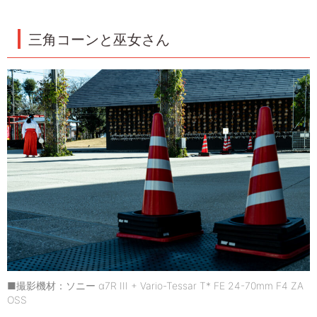
三角コーンと巫女さん
■撮影機材：ソニー α7R III + Vario-Tessar T* FE 24-70mm F4 ZA
OSS