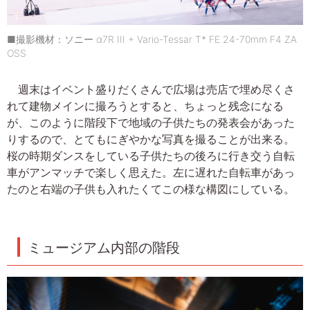
■撮影機材：ソニー α7R III + Vario-Tessar T* FE 24-70mm F4 ZA
OSS
週末はイベント盛りだくさんで広場は売店で埋め尽くさ
れて建物メインに撮ろうとすると、ちょっと残念になる
が、このように階段下で地域の子供たちの発表会があった
りするので、とてもにぎやかな写真を撮ることが出来る。
桜の時期ダンスをしている子供たちの後ろに行き交う自転
車がアンマッチで楽しく思えた。左に遅れた自転車があっ
たのと右端の子供も入れたくてこの様な構図にしている。
ミュージアム内部の階段