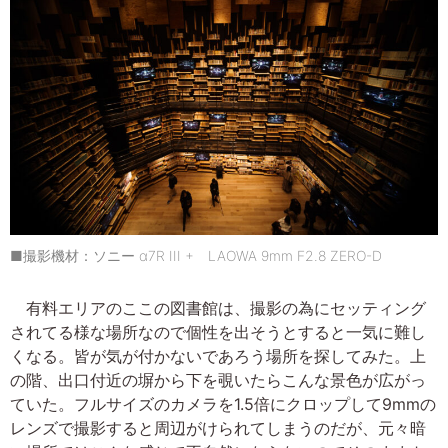
■撮影機材：ソニー α7R III + LAOWA 9mm F2.8 ZERO-D
有料エリアのここの図書館は、撮影の為にセッティング
されてる様な場所なので個性を出そうとすると一気に難し
くなる。皆が気が付かないであろう場所を探してみた。上
の階、出口付近の塀から下を覗いたらこんな景色が広がっ
ていた。フルサイズのカメラを1.5倍にクロップして9mmの
レンズで撮影すると周辺がけられてしまうのだが、元々暗