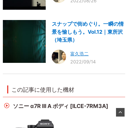
2022/08/26
スナップで街めぐり。一瞬の情
景を愉しもう。Vol.12｜東所沢
（埼玉県）
富久浩二
2022/09/14
この記事に使用した機材
ソニー α7R III A ボディ [ILCE-7RM3A]