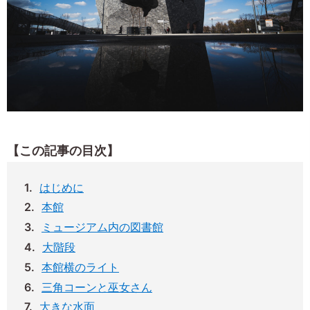
【この記事の目次】
はじめに
本館
ミュージアム内の図書館
大階段
本館横のライト
三角コーンと巫女さん
大きな水面