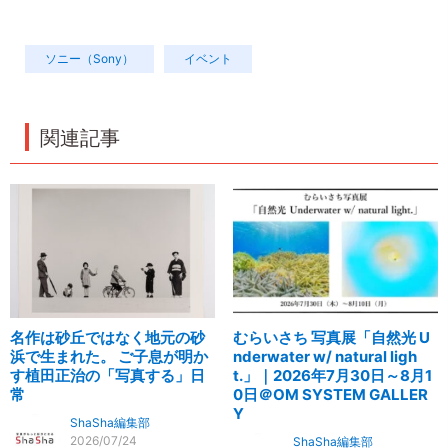
ソニー（Sony）
イベント
関連記事
名作は砂丘ではなく地元の砂
むらいさち 写真展「自然光 U
浜で生まれた。 ご子息が明か
nderwater w/ natural ligh
す植田正治の「写真する」日
t.」｜2026年7月30日～8月1
常
0日＠OM SYSTEM GALLER
Y
ShaSha編集部
2026/07/24
ShaSha編集部