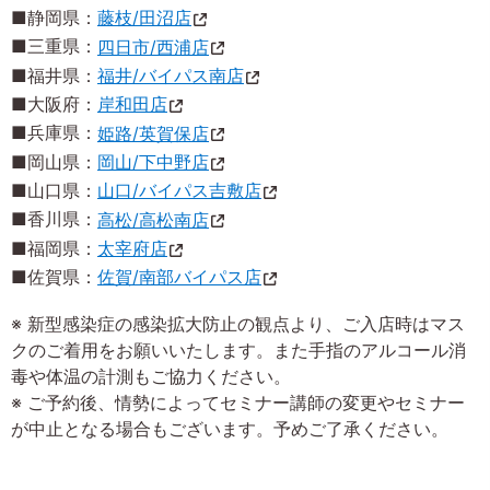
■静岡県：
藤枝/田沼店
■三重県：
四日市/西浦店
■福井県：
福井/バイパス南店
■大阪府：
岸和田店
■兵庫県：
姫路/英賀保店
■岡山県：
岡山/下中野店
■山口県：
山口/バイパス吉敷店
■香川県：
高松/高松南店
■福岡県：
太宰府店
■佐賀県：
佐賀/南部バイパス店
※ 新型感染症の感染拡大防止の観点より、ご入店時はマス
クのご着用をお願いいたします。また手指のアルコール消
毒や体温の計測もご協力ください。
※ ご予約後、情勢によってセミナー講師の変更やセミナー
が中止となる場合もございます。予めご了承ください。