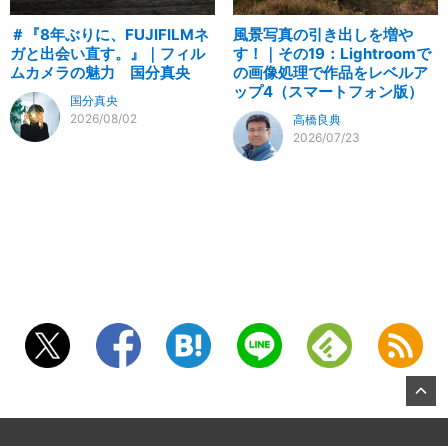
＃『8年ぶりに、FUJIFILMネ
風景写真の引き出しを増や
ガと出会い直す。』｜フィル
す！｜その19：Lightroomで
ムカメラの魅力 国分真央
の画像処理で作品をレベルア
ップ4（スマートフォン版）
国分真央
2026/08/02
高橋良典
2026/07/23