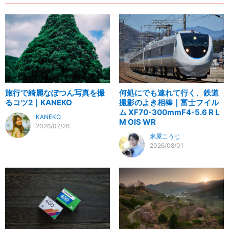
旅行で綺麗なぽつん写真を撮
何処にでも連れて行く、鉄道
るコツ2｜KANEKO
撮影のよき相棒｜富士フイル
ム XF70-300mmF4-5.6 R L
KANEKO
M OIS WR
2026/07/26
米屋こうじ
2026/08/01