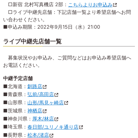
□新宿 北村写真機店 2部：
こちらよりお申込み
□ライブ中継先店舗：下記店舗一覧より希望店舗へお問
い合わせください。
■申込み期限：2022年9月15日（水）21:00
ライブ中継先店舗一覧
募集状況やお申込み、ご質問などはお申込み希望店舗へ
お電話ください。
中継予定店舗
■北海道：
釧路店
■青森県：
弘前/高田店
■山形県：
山形/馬見ヶ崎店
■茨城県：
神栖店
■神奈川県：
厚木/林店
■埼玉県：
春日部/ユリノキ通り店
■長野県：
松本/渚店