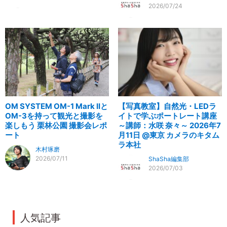
2026/07/24
OM SYSTEM OM-1 Mark IIと
【写真教室】自然光・LEDラ
OM-3を持って観光と撮影を
イトで学ぶポートレート講座
楽しもう 栗林公園 撮影会レポ
～講師：水咲 奈々～ 2026年7
ート
月11日 @東京 カメラのキタム
ラ本社
木村琢磨
2026/07/11
ShaSha編集部
2026/07/03
人気記事