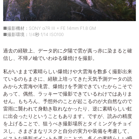
■撮影機材：SONY α7R III + FE 14mm F1.8 GM
■撮影環境：1/4秒 f/14 ISO100
過去の経験上、データ的に夕陽で雲が真っ赤に染まると確
信し、不帰ノ嶮でいわゆる爆焼けを撮影。
私がいままで素晴らしい爆焼けや大雲海を数多く撮影出来
ているのもまさに、経験上培ってきた天気予測データの読
みから大雲海や滝雲、爆焼けを予測できていたからこそで
あって、偶然、ラッキーで撮影できているわけではありま
せん。もちろん、予想外のことが起こるのが大自然なので
雷雨に襲われて身動き取れなかったり、逆に素晴らしい虹
に出会ったりということもあります。ですが、読みの精度
を上げることで、狙うべき撮影場所とタイミングをチョイ
スし、さまざまなリスクと自分の実力や装備を考慮して、
ベストな撮影ポイントを選ぶことで、多くの素晴らしい瞬