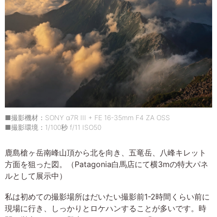
■撮影機材：SONY α7R III + FE 16-35mm F4 ZA OSS
■撮影環境：1/100秒 f/11 ISO50
鹿島槍ヶ岳南峰山頂から北を向き、五竜岳、八峰キレット
方面を狙った図。（Patagonia白馬店にて横3mの特大パネ
ルとして展示中）
私は初めての撮影場所はだいたい撮影前1-2時間くらい前に
現場に行き、しっかりとロケハンすることが多いです。時