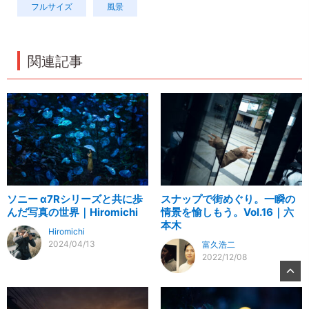
フルサイズ
風景
関連記事
ソニー α7Rシリーズと共に歩
スナップで街めぐり。一瞬の
んだ写真の世界｜Hiromichi
情景を愉しもう。Vol.16｜六
本木
Hiromichi
2024/04/13
富久浩二
2022/12/08