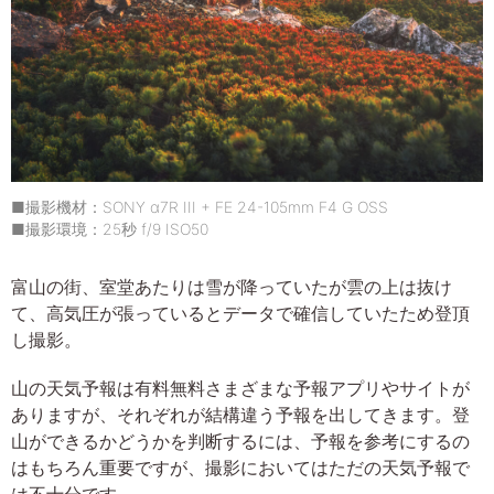
■撮影機材：SONY α7R III + FE 24-105mm F4 G OSS
■撮影環境：25秒 f/9 ISO50
富山の街、室堂あたりは雪が降っていたが雲の上は抜け
て、高気圧が張っているとデータで確信していたため登頂
し撮影。
山の天気予報は有料無料さまざまな予報アプリやサイトが
ありますが、それぞれが結構違う予報を出してきます。登
山ができるかどうかを判断するには、予報を参考にするの
はもちろん重要ですが、撮影においてはただの天気予報で
は不十分です。