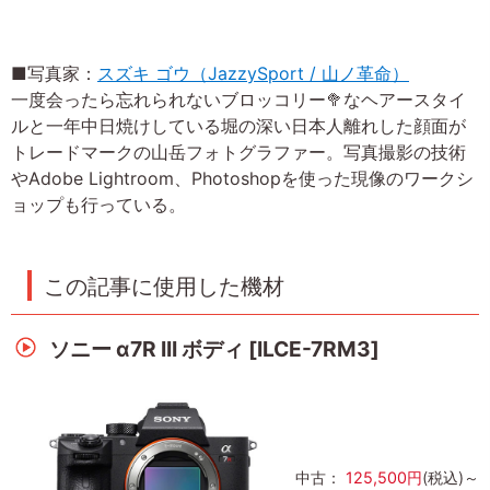
■写真家：
スズキ ゴウ（JazzySport / 山ノ革命）
一度会ったら忘れられないブロッコリー🥦なヘアースタイ
ルと一年中日焼けしている堀の深い日本人離れした顔面が
トレードマークの山岳フォトグラファー。写真撮影の技術
やAdobe Lightroom、Photoshopを使った現像のワークシ
ョップも行っている。
この記事に使用した機材
ソニー α7R III ボディ [ILCE-7RM3]
中古：
125,500円
(税込)～