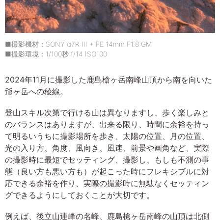
■撮影機材：SONY α7R III + FE 14mm F1.8 GM
■撮影環境：1/100秒 f/14 ISO100
2024年11月に撮影した鹿島槍ヶ岳南峰山頂から南を向いた
爺ヶ岳への稜線。
登山スキル次第で行ける山は異なりますし、歩く楽しみと
のバランスはありますが、出来る限り、時間に余裕を持っ
て明るいうちに撮影場所を歩き、太陽の位置、月の位置、
光の入り方、角度、風向き、風速、前景や画角など、実際
の撮影時に最短でセッティング、撮影し、もしも不測の事
態（良い方も悪い方も）が起こった時にフレキシブルに対
応できる余裕を作り、実際の撮影時に無駄なくセッティン
グできるようにしておくことが大切です。
例えば、後立山連峰の名峰、鹿島槍ヶ岳南峰の山頂は北側