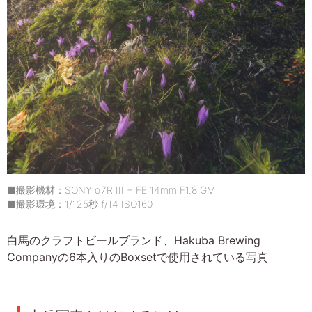
■撮影機材：SONY α7R III + FE 14mm F1.8 GM
■撮影環境：1/125秒 f/14 ISO160
白馬のクラフトビールブランド、Hakuba Brewing
Companyの6本入りのBoxsetで使用されている写真