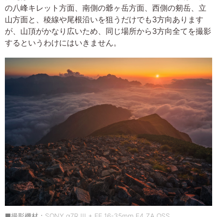
の八峰キレット方面、南側の爺ヶ岳方面、西側の剱岳、立
山方面と、稜線や尾根沿いを狙うだけでも3方向あります
が、山頂がかなり広いため、同じ場所から3方向全てを撮影
するというわけにはいきません。
■撮影機材：SONY α7R III + FE 16-35mm F4 ZA OSS