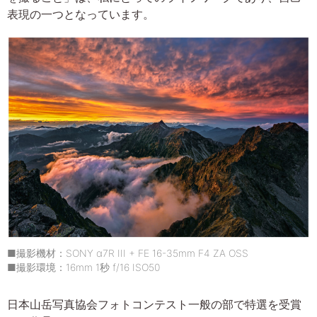
表現の一つとなっています。
■撮影機材：SONY α7R III + FE 16-35mm F4 ZA OSS
■撮影環境：16mm 1秒 f/16 ISO50
日本山岳写真協会フォトコンテスト一般の部で特選を受賞