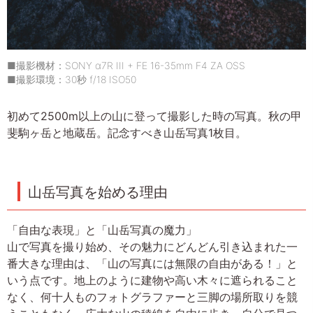
■撮影機材：SONY α7R III + FE 16-35mm F4 ZA OSS
■撮影環境：30秒 f/18 ISO50
初めて2500m以上の山に登って撮影した時の写真。秋の甲
斐駒ヶ岳と地蔵岳。記念すべき山岳写真1枚目。
山岳写真を始める理由
「自由な表現」と「山岳写真の魔力」
山で写真を撮り始め、その魅力にどんどん引き込まれた一
番大きな理由は、「山の写真には無限の自由がある！」と
いう点です。地上のように建物や高い木々に遮られること
なく、何十人ものフォトグラファーと三脚の場所取りを競