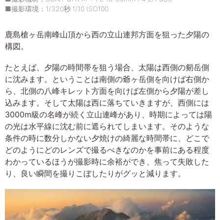
■撮影環境：1/320秒 f/10 ISO100
鹿島槍ヶ岳南峰山頂から西の立山連邦方面を狙った夕陽の
構図。
たとえば、夕陽の時間帯を狙う場合、太陽は西側の剱岳側
に沈みます。ということは南側の爺ヶ岳側を向けば右側か
ら、北側の八峰キレット方面を向けば左側から夕陽が差し
込みます。そして太陽は西に落ちていきますが、西側には
3000m級の名峰が続く立山連峰があり、時期によっては陽
の光は水平線に沈む前に遮られてしまいます。そのような
条件の時に数分しかない夕焼けの綺麗な時間帯に、どこで
どのようにどのレンズで撮るべきなのかを事前にある程度
わかっているほうが撮影時に余裕ができ、焦って失敗した
り、良い瞬間を撮りこぼしたりがグッと減ります。