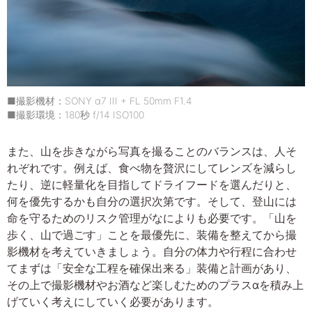
■撮影機材：SONY α7 III + FL 50mm F1.4
■撮影環境：180秒 f/14 ISO100
また、山を歩きながら写真を撮ることのバランスは、人そ
れぞれです。例えば、食べ物を贅沢にしてレンズを減らし
たり、逆に軽量化を目指してドライフードを選んだりと、
何を優先するかも自分の選択次第です。そして、登山には
命を守るためのリスク管理がなによりも必要です。「山を
歩く、山で過ごす」ことを最優先に、装備を整えてから撮
影機材を考えていきましょう。自分の体力や行程に合わせ
てまずは「安全な工程を確保出来る」装備と計画があり、
その上で撮影機材やお酒など楽しむためのプラスαを積み上
げていく考えにしていく必要があります。