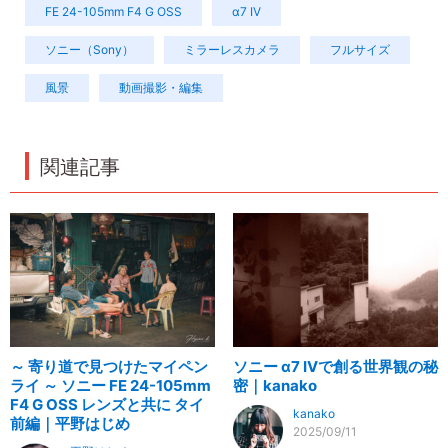
FE 24-105mm F4 G OSS
α7 IV
ソニー（Sony）
ミラーレスカメラ
フルサイズ
風景
動画撮影・編集
関連記事
～ 寄り道で見つけたマイペン
ソニー α7 IVで創る世界観の秘
ライ ～ ソニー FE 24-105mm
密｜kanako
F4 G OSS レンズと共に タイ
kanako
前編｜平野はじめ
2025/09/11