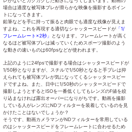
レがないとカクカクした動きになってしまいます。動画の
場合は適度な被写体ブレが滑らかな映像を撮影するポイン
トになってきます。
鉛筆などを手に持って振ると肉眼でも適度な残像が見えま
すよね、これを再現する適切なシャッタースピードが
「1/
フレームレート×2秒」
となります。フレームレートが高く
なるほど被写体ブレは減っていくためスポーツ撮影のよう
な動きの速いものは60fpsなどが使われます。
上記のように24fpsで撮影する場合はシャッタースピードが
1/50秒となりますが、スチルで1/50秒となると手ブレは抑
えられても被写体ブレが気になってくるシャッタースピー
ドですよね。また、日中に1/50秒のシャッタースピードで
撮影しようとするとISOを一番低くしてもレンズのF値を絞
り込まなければ露出オーバーになりがちです。動画を撮影
している人がレンズにNDフィルターを装着しているのを見
かけたことはないでしょうか？
そうです、動画カメラマンがNDフィルターを常用している
のはシャッタースピードをフレームレートに合わせるため