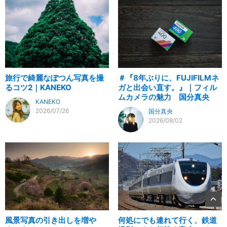
旅行で綺麗なぽつん写真を撮
＃『8年ぶりに、FUJIFILMネ
るコツ2｜KANEKO
ガと出会い直す。』｜フィル
ムカメラの魅力 国分真央
KANEKO
2026/07/26
国分真央
2026/08/02
風景写真の引き出しを増や
何処にでも連れて行く、鉄道