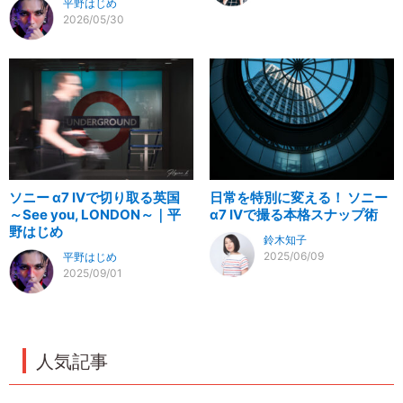
平野はじめ
2026/05/30
ソニー α7 IVで切り取る英国
日常を特別に変える！ ソニー
～See you, LONDON～｜平
α7 IVで撮る本格スナップ術
野はじめ
鈴木知子
2025/06/09
平野はじめ
2025/09/01
人気記事