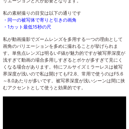
リエーションと尺が必要となります。
私の素材撮りの目安は以下の通りです
・同一の被写体で寄りと引きの画角
・1カット最低15秒の尺
私が動画撮影でズームレンズを多用する一つの理由として
画角のバリエーションを多めに撮れることが挙げられま
す。単焦点レンズは明るいF値が魅力的ですが被写界深度が
浅すぎて動画の場合多用しすぎるとボケが多すぎて見にく
くなる場合があります。特にフルサイズミラーレスは被写
界深度が浅いので私は開けてもF2.8、常用で使うのはF5.6
～8.0あたりが多いです。被写界深度が浅いシーンは間に挟
むアクセントとして使うと効果的です。