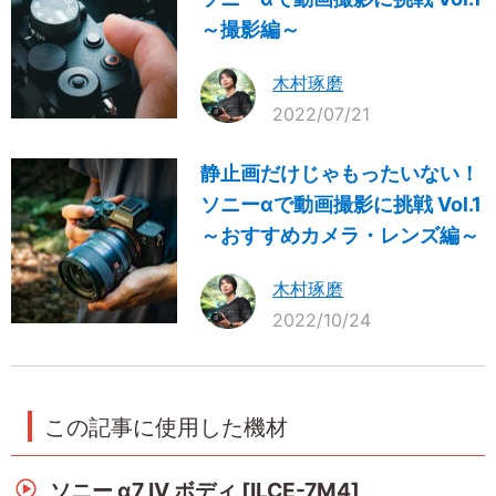
～撮影編～
木村琢磨
2022/07/21
静止画だけじゃもったいない！
ソニーαで動画撮影に挑戦 Vol.1
～おすすめカメラ・レンズ編～
木村琢磨
2022/10/24
この記事に使用した機材
ソニー α7 IV ボディ [ILCE-7M4]