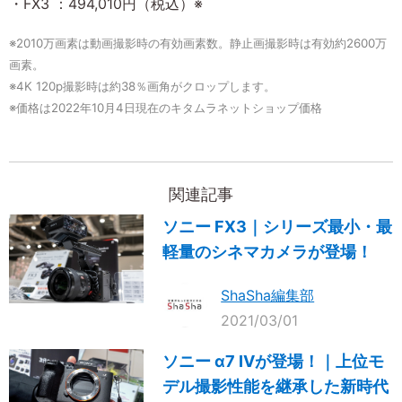
・FX3 ：494,010円（税込）※
※2010万画素は動画撮影時の有効画素数。静止画撮影時は有効約2600万
画素。
※4K 120p撮影時は約38％画角がクロップします。
※価格は2022年10月4日現在のキタムラネットショップ価格
関連記事
ソニー FX3｜シリーズ最小・最
軽量のシネマカメラが登場！
ShaSha編集部
2021/03/01
ソニー α7 IVが登場！｜上位モ
デル撮影性能を継承した新時代