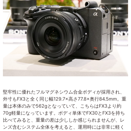
堅牢性に優れたフルマグネシウム合金ボディが採用され、
外寸もFX3と全く同じ幅129.7×高さ77.8×奥行84.5mm。重
量は本体のみで562gとなっていて、こちらはFX3より約
70g軽量になっています。ボディ単体でFX30とFX3を持ち
比べてみると、重量の差は少ししか感じられませんが、レ
ンズ含むシステム全体を考えると、運用時には非常に軽く