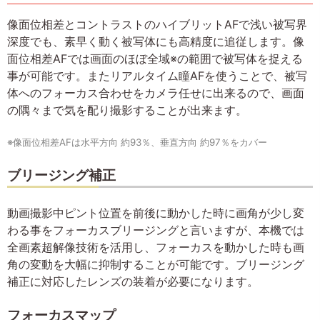
像面位相差とコントラストのハイブリットAFで浅い被写界
深度でも、素早く動く被写体にも高精度に追従します。像
面位相差AFでは画面のほぼ全域※の範囲で被写体を捉える
事が可能です。またリアルタイム瞳AFを使うことで、被写
体へのフォーカス合わせをカメラ任せに出来るので、画面
の隅々まで気を配り撮影することが出来ます。
※像面位相差AFは水平方向 約93％、垂直方向 約97％をカバー
ブリージング補正
動画撮影中ピント位置を前後に動かした時に画角が少し変
わる事をフォーカスブリージングと言いますが、本機では
全画素超解像技術を活用し、フォーカスを動かした時も画
角の変動を大幅に抑制することが可能です。ブリージング
補正に対応したレンズの装着が必要になります。
フォーカスマップ