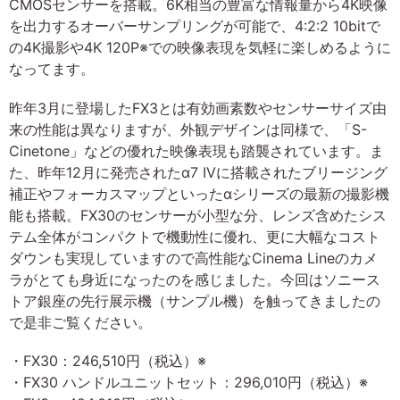
CMOSセンサーを搭載。6K相当の豊富な情報量から4K映像
を出力するオーバーサンプリングが可能で、4:2:2 10bitで
の4K撮影や4K 120P※での映像表現を気軽に楽しめるように
なってます。
昨年3月に登場したFX3とは有効画素数やセンサーサイズ由
来の性能は異なりますが、外観デザインは同様で、「S-
Cinetone」などの優れた映像表現も踏襲されています。ま
た、昨年12月に発売されたα7 IVに搭載されたブリージング
補正やフォーカスマップといったαシリーズの最新の撮影機
能も搭載。FX30のセンサーが小型な分、レンズ含めたシス
テム全体がコンパクトで機動性に優れ、更に大幅なコスト
ダウンも実現していますので高性能なCinema Lineのカメ
ラがとても身近になったのを感じました。今回はソニース
トア銀座の先行展示機（サンプル機）を触ってきましたの
で是非ご覧ください。
・FX30：246,510円（税込）※
・FX30 ハンドルユニットセット：296,010円（税込）※