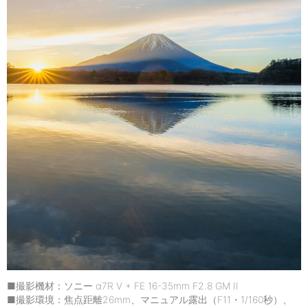
■撮影機材：ソニー α7R V + FE 16-35mm F2.8 GM II
■撮影環境：焦点距離26mm、マニュアル露出（F11・1/160秒）、