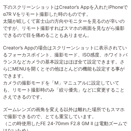
下のスクリーンショットはCreator’s Appを入れたiPhoneで
α7R Vをリモート撮影した時のものです。
太陽が眩しくて富士山の方向やモニターを見るのが辛いの
ですが、リモート撮影すればスマホの画面を見ながら撮影
できるので目を痛めることもありません。
Creator’s Appの場合はスクリーンショットに表示されてい
るフォーカスポイント、撮影モード、ISO感度、ホワイトバ
ランスなどカメラの基本設定はほぼ全て設定できます。さ
らにMENUを開くとその他ほとんどの機能も設定する事が
できます。
カメラの撮影モードを「M」マニュアルに設定していて
も、リモート撮影時のみ「絞り優先」などに変更すること
さえできるのです。
ズームレンズの画角を変える以外は離れた場所でもスマホ
で撮影できるので、とても重宝しています。
（この時使用したFE 24-70mm F2.8 GM II は電動ズームで
はないため）