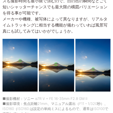
スも撮影時間も最小限で済むので、日の出の瞬間などごく
短いシャッターチャンスでも最大限の構図バリエーション
を得る事が可能です。
メーカーや機種、被写体によって異なりますが、リアルタ
イムトラッキングに相当する機能が備わっていれば風景写
真にも試してみてはいかがでしょうか。
■撮影機材：ソニー α7R V + FE 16-35mm F2.8 GM II
■撮影環境：焦点距離21mm、マニュアル露出（F11・1/320秒）、
ISO160（ISO160 は設定の単純ミスによるもので、通常はISO100で