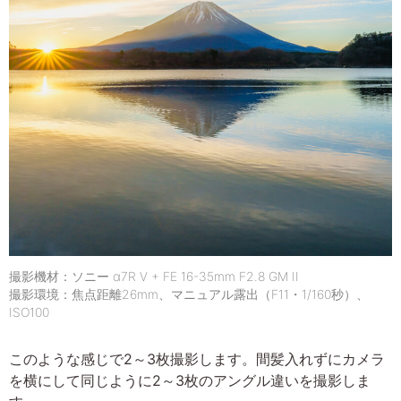
撮影機材：ソニー α7R V + FE 16-35mm F2.8 GM II
撮影環境：焦点距離26mm、マニュアル露出（F11・1/160秒）、
ISO100
このような感じで2～3枚撮影します。間髪入れずにカメラ
を横にして同じように2～3枚のアングル違いを撮影しま