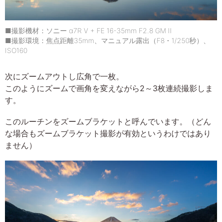
■撮影機材：ソニー α7R V + FE 16-35mm F2.8 GM II
■撮影環境：焦点距離35mm、マニュアル露出（F8・1/250秒）、
ISO160
次にズームアウトし広角で一枚。
このようにズームで画角を変えながら2～3枚連続撮影しま
す。
このルーチンをズームブラケットと呼んでいます。（どん
な場合もズームブラケット撮影が有効というわけではあり
ません）