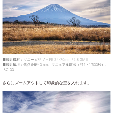
■撮影機材：ソニー α7R V + FE 24-70mm F2.8 GM II
■撮影環境：焦点距離40mm、マニュアル露出（F14・1/500秒）、
ISO100
さらにズームアウトして印象的な空を入れます。