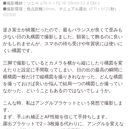
■撮影機材：ソニー α7R V + FE 16-35mm F2.8 GM II
■撮影環境：焦点距離26mm、マニュアル露出（F11・1/125秒）、
ISO100
逆さ富士が綺麗だったので、最もバランスが良くて歪みも
少ない日の丸構図で撮影しました。額装して飾るのに良い
かもしれませんが、スマホの待ち受けや年賀状には使いに
くい構図です。
三脚で撮影しているとカメラを横から縦にしたり構図を変
えたりと設定に手間取ってしまい、日の出の最高の瞬間に
横構図一枚だけで縦構図を撮りきれなかった、どんな構図
を撮っておけば良いか悩んで結局一つの構図しか撮ってい
なかった、ということもあるのではないでしょうか。
こんな時、私はアングルブラケットという発想で撮影しま
す。
まず、手ぶれ補正とAF性能を信じて手持ちします。
露出ブラケットで2～3枚撮る代わりに、アングルを変えな