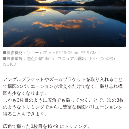
■撮影機材：ソニー α7R V + FE 16-35mm F2.8 GM II
■撮影環境：焦点距離16mm、マニュアル露出（F8・1/250秒）、
ISO160
アングルブラケットやズームブラケットを取り入れること
で構図のバリエーションが増えるだけでなく、撮り忘れ構
図も少なくなります。
しかも3枚目のように広角でも撮っておくことで、次の3枚
のようなトリミングでさらに豊富な構図バリエーションを
得ることもできます。
広角で撮った3枚目を16×9 にトリミング。