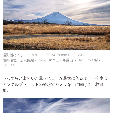
撮影機材：ソニー α7R V + FE 24-70mm F2.8 GM II
撮影環境：焦点距離24mm、マニュアル露出（F14・1/500秒）、
ISO100
うっすらと出ていた暈（ハロ）が最大に入るよう、今度は
アングルブラケットの発想でカメラを上に向けて一枚追
加。