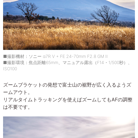
■撮影機材：ソニー α7R V + FE 24-70mm F2.8 GM II
■撮影環境：焦点距離65mm、マニュアル露出（F14・1/500秒）、
ISO100
ズームブラケットの発想で富士山の裾野が広く入るようズ
ームアウト。
リアルタイムトラッキングを使えばズームしてもAFの調整
は不要です。