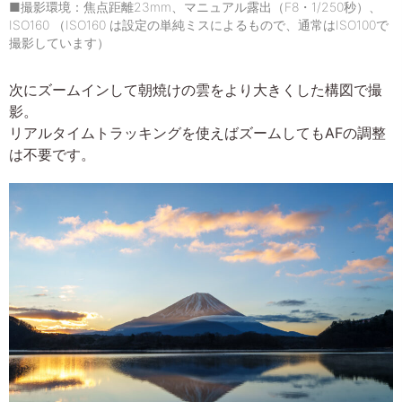
■撮影環境：焦点距離23mm、マニュアル露出（F8・1/250秒）、
ISO160 （ISO160 は設定の単純ミスによるもので、通常はISO100で
撮影しています）
次にズームインして朝焼けの雲をより大きくした構図で撮
影。
リアルタイムトラッキングを使えばズームしてもAFの調整
は不要です。