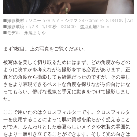
■撮影機材：ソニー α7R IV A + シグマ 24-70mm F2.8 DG DN | Art
■撮影環境：f/2.8 1/160秒 ISO400 焦点距離70mm
■モデル：永尾まりや
まず1枚目。上の写真をご覧ください。
被写体を美しく切り取るためにはまず、どの角度からどの
ように映すかを考えながら撮影をする必要があります。正
直どの角度から撮影しても綺麗だったのですが、その美し
さをより表現できるベストな角度を探りながら仰向けにな
ってもらい、儚げな視線と手元に動きをつけて撮影しまし
た。
ここで用いたのはクロスフィルターです。クロスフィルタ
ーを使用することによって肌の質感を柔らかく捉えること
ができ、ふんわりとした春夏らしいメイクや衣装の雰囲気
をより一層引き立てることができます。そして光の向きは