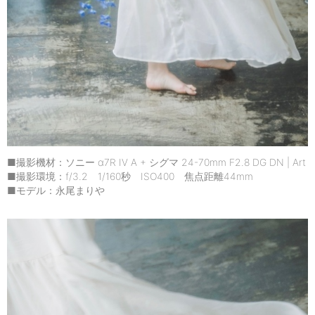
■撮影機材：ソニー α7R IV A + シグマ 24-70mm F2.8 DG DN | Art
■撮影環境：f/3.2 1/160秒 ISO400 焦点距離44mm
■モデル：永尾まりや