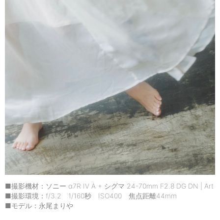
■撮影機材：ソニー α7R IV A + シグマ 24-70mm F2.8 DG DN | Art
■撮影環境：f/3.2 1/160秒 ISO400 焦点距離44mm
■モデル：永尾まりや