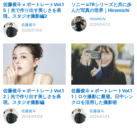
佐藤俊斗 × ポートレートVol.1
ソニー α7Rシリーズと共に歩
5｜光で作り出す美しさを表
んだ写真の世界｜Hiromichi
現。スタジオ撮影編2
Hiromichi
2024/04/13
佐藤俊斗
2025/01/09
佐藤俊斗 × ポートレートVol.1
佐藤俊斗 × ポートレートVol.1
2｜光で作り出す美しさを表
1｜ロケ撮影に最適。日中シン
現。スタジオ撮影編
クロを活用した撮影術
佐藤俊斗
佐藤俊斗
2024/04/09
2024/01/14