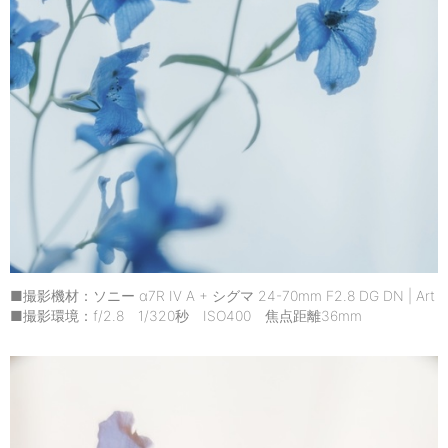
■撮影機材：ソニー α7R IV A + シグマ 24-70mm F2.8 DG DN | Art
■撮影環境：f/2.8 1/320秒 ISO400 焦点距離36mm