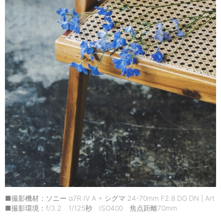
■撮影機材：ソニー α7R IV A + シグマ 24-70mm F2.8 DG DN | Art
■撮影環境：f/3.2 1/125秒 ISO400 焦点距離70mm