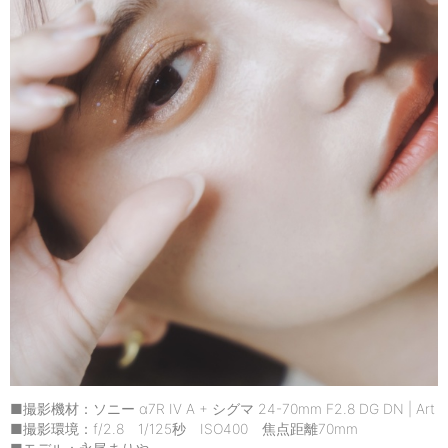
■撮影機材：ソニー α7R IV A + シグマ 24-70mm F2.8 DG DN | Art
■撮影環境：f/2.8 1/125秒 ISO400 焦点距離70mm