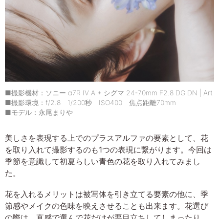
■撮影機材：ソニー α7R IV A + シグマ 24-70mm F2.8 DG DN | Art
■撮影環境：f/2.8 1/200秒 ISO400 焦点距離70mm
■モデル：永尾まりや
美しさを表現する上でのプラスアルファの要素として、花
を取り入れて撮影するのも1つの表現に繋がります。今回は
季節を意識して初夏らしい青色の花を取り入れてみまし
た。
花を入れるメリットは被写体を引き立てる要素の他に、季
節感やメイクの色味を映えさせることも出来ます。花選び
の際は、直感で選んで花だけが悪目立ちしてしまったり、