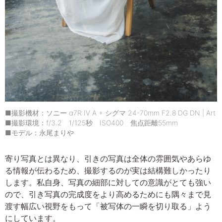
■撮影機材：ソニー α7R IV A + シグマ 24-70mm F2.8 DG DN | Art
■撮影環境：f/3.2 1/125秒 ISO400 焦点距離55mm
■モデル：永尾まりや
寄り写真とは異なり、引きの写真は全体の雰囲気やあらゆ
る情報が伝わるため、撮影するのが実は結構難しかったり
します。私自身、写真の細部に対しての意識がとても強い
ので、引き写真の完成度をより高めるためにも隅々まで見
渡す幅広い視野をもって「被写体の一瞬を切り取る」よう
にしています。