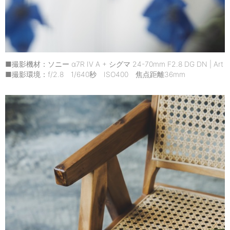
■撮影機材：ソニー α7R IV A + シグマ 24-70mm F2.8 DG DN | Art
■撮影環境：f/2.8 1/640秒 ISO400 焦点距離36mm