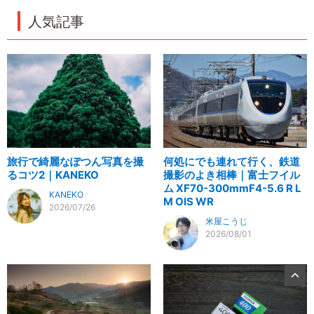
人気記事
旅行で綺麗なぽつん写真を撮
何処にでも連れて行く、鉄道
るコツ2｜KANEKO
撮影のよき相棒｜富士フイル
ム XF70-300mmF4-5.6 R L
KANEKO
M OIS WR
2026/07/26
米屋こうじ
2026/08/01