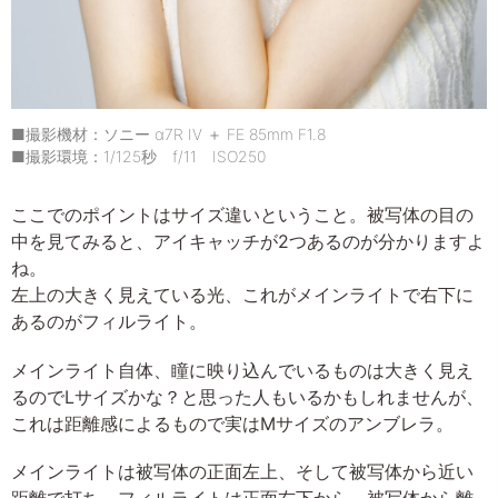
■撮影機材：ソニー α7R IV ＋ FE 85mm F1.8
■撮影環境：1/125秒 f/11 ISO250
ここでのポイントはサイズ違いということ。被写体の目の
中を見てみると、アイキャッチが2つあるのが分かりますよ
ね。
左上の大きく見えている光、これがメインライトで右下に
あるのがフィルライト。
メインライト自体、瞳に映り込んでいるものは大きく見え
るのでLサイズかな？と思った人もいるかもしれませんが、
これは距離感によるもので実はMサイズのアンブレラ。
メインライトは被写体の正面左上、そして被写体から近い
距離で打ち、フィルライトは正面右下から、被写体から離