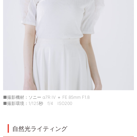
■撮影機材：ソニー α7R IV ＋ FE 85mm F1.8
■撮影環境：1/125秒 f/4 ISO200
自然光ライティング