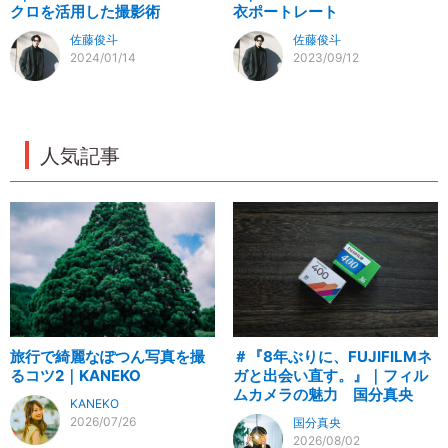
クロを活用した撮影術
衣ポートレート
佐藤俊斗
佐藤俊斗
2024/01/14
2023/09/12
人気記事
旅行で綺麗なぽつん写真を撮
＃『8年ぶりに、FUJIFILMネ
るコツ2｜KANEKO
ガと出会い直す。』｜フィル
ムカメラの魅力 国分真央
KANEKO
2026/07/26
国分真央
2026/08/02