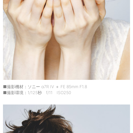
■撮影機材：ソニー α7R IV ＋ FE 85mm F1.8
■撮影環境：1/125秒 f/11 ISO250