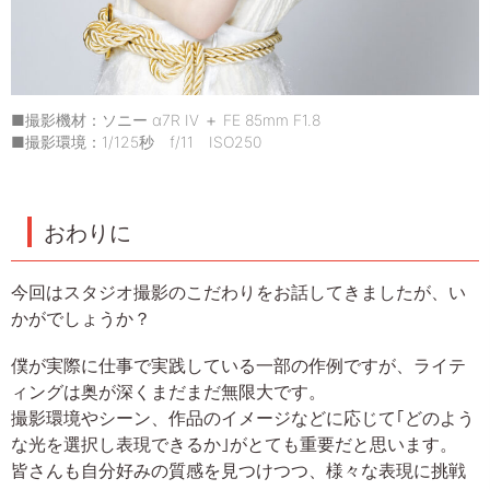
■撮影機材：ソニー α7R IV ＋ FE 85mm F1.8
■撮影環境：1/125秒 f/11 ISO250
おわりに
今回はスタジオ撮影のこだわりをお話してきましたが、い
かがでしょうか？
僕が実際に仕事で実践している一部の作例ですが、ライテ
ィングは奥が深くまだまだ無限大です。
撮影環境やシーン、作品のイメージなどに応じて｢どのよう
な光を選択し表現できるか｣がとても重要だと思います。
皆さんも自分好みの質感を見つけつつ、様々な表現に挑戦