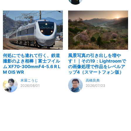
何処にでも連れて行く、鉄道
風景写真の引き出しを増や
撮影のよき相棒｜富士フイル
す！｜その19：Lightroomで
ム XF70-300mmF4-5.6 R L
の画像処理で作品をレベルア
M OIS WR
ップ4（スマートフォン版）
米屋こうじ
高橋良典
2026/08/01
2026/07/23