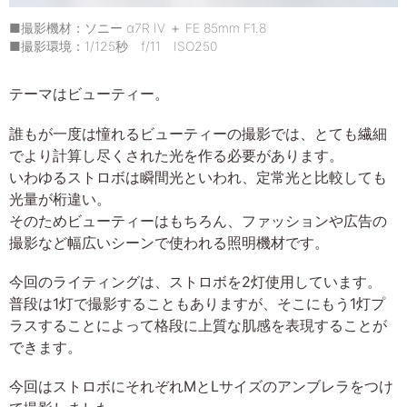
■撮影機材：ソニー α7R IV ＋ FE 85mm F1.8
■撮影環境：1/125秒 f/11 ISO250
テーマはビューティー。
誰もが一度は憧れるビューティーの撮影では、とても繊細
でより計算し尽くされた光を作る必要があります。
いわゆるストロボは瞬間光といわれ、定常光と比較しても
光量が桁違い。
そのためビューティーはもちろん、ファッションや広告の
撮影など幅広いシーンで使われる照明機材です。
今回のライティングは、ストロボを2灯使用しています。
普段は1灯で撮影することもありますが、そこにもう1灯プ
ラスすることによって格段に上質な肌感を表現することが
できます。
今回はストロボにそれぞれMとLサイズのアンブレラをつけ