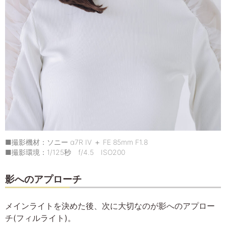
■撮影機材：ソニー α7R IV ＋ FE 85mm F1.8
■撮影環境：1/125秒 f/4.5 ISO200
影へのアプローチ
メインライトを決めた後、次に大切なのが影へのアプロー
チ(フィルライト)。