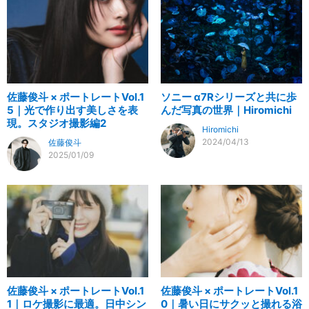
佐藤俊斗 × ポートレートVol.1
ソニー α7Rシリーズと共に歩
5｜光で作り出す美しさを表
んだ写真の世界｜Hiromichi
現。スタジオ撮影編2
Hiromichi
2024/04/13
佐藤俊斗
2025/01/09
佐藤俊斗 × ポートレートVol.1
佐藤俊斗 × ポートレートVol.1
1｜ロケ撮影に最適。日中シン
0｜暑い日にサクッと撮れる浴