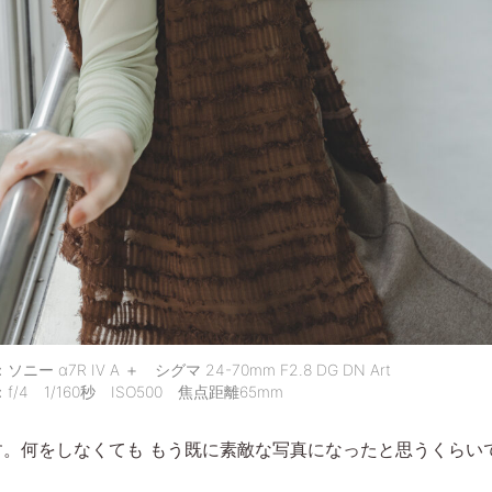
ー α7R IV A ＋ シグマ 24-70mm F2.8 DG DN Art
/4 1/160秒 ISO500 焦点距離65mm
す。何をしなくても もう既に素敵な写真になったと思うくらい