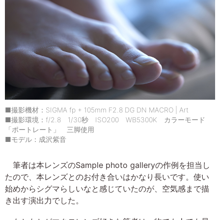
■撮影機材：SIGMA fp + 105mm F2.8 DG DN MACRO | Art
■撮影環境：f/2.8 1/30秒 ISO200 WB5300K カラーモード
「ポートレート」 三脚使用
■モデル：成沢紫音
筆者は本レンズのSample photo galleryの作例を担当し
たので、本レンズとのお付き合いはかなり長いです。使い
始めからシグマらしいなと感じていたのが、空気感まで描
き出す演出力でした。