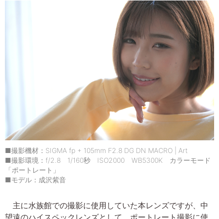
■撮影機材：SIGMA fp + 105mm F2.8 DG DN MACRO | Art
■撮影環境：f/2.8 1/160秒 ISO2000 WB5300K カラーモード
「ポートレート」
■モデル：成沢紫音
主に水族館での撮影に使用していた本レンズですが、中
望遠のハイスペックレンズとして、ポートレート撮影に使