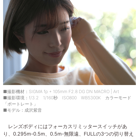
■撮影機材：SIGMA fp + 105mm F2.8 DG DN MACRO | Art
■撮影環境：f/3.2 1/160秒 ISO800 WB5300K カラーモード
「ポートレート」
■モデル：成沢紫音
レンズボディにはフォーカスリミッタースイッチがあ
り、0.295m-0.5m、0.5m-無限遠、FULLの3つの切り替え