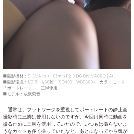
■撮影機材：SIGMA fp + 105mm F2.8 DG DN MACRO | Art
■撮影環境：f/2.8 1/60秒 ISO400 WB5300K カラーモード
「ポートレート」 三脚使用
■モデル：成沢紫音
通常は、フットワークを重視してポートレートの静止画
撮影時に三脚は使用しないのですが、今回は同時に動画を
撮るために三脚を使用していたので、いつもは撮らないよ
うなカットも多く撮っていたなと、あとになってから気が