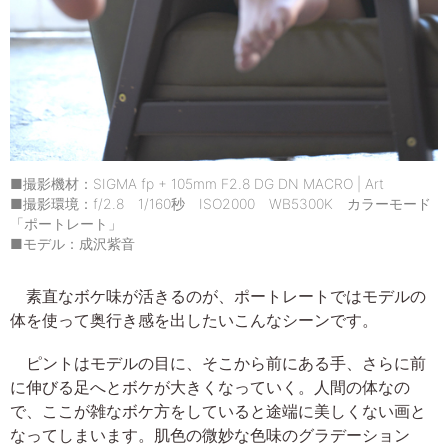
■撮影機材：SIGMA fp + 105mm F2.8 DG DN MACRO | Art
■撮影環境：f/2.8 1/160秒 ISO2000 WB5300K カラーモード
「ポートレート」
■モデル：成沢紫音
素直なボケ味が活きるのが、ポートレートではモデルの
体を使って奥行き感を出したいこんなシーンです。
ピントはモデルの目に、そこから前にある手、さらに前
に伸びる足へとボケが大きくなっていく。人間の体なの
で、ここが雑なボケ方をしていると途端に美しくない画と
なってしまいます。肌色の微妙な色味のグラデーション