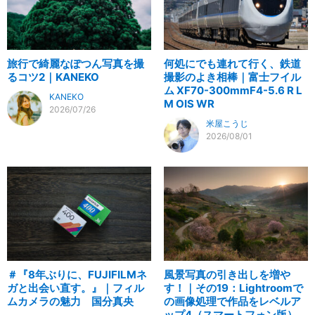
旅行で綺麗なぽつん写真を撮
何処にでも連れて行く、鉄道
るコツ2｜KANEKO
撮影のよき相棒｜富士フイル
ム XF70-300mmF4-5.6 R L
KANEKO
M OIS WR
2026/07/26
米屋こうじ
2026/08/01
＃『8年ぶりに、FUJIFILMネ
風景写真の引き出しを増や
ガと出会い直す。』｜フィル
す！｜その19：Lightroomで
ムカメラの魅力 国分真央
の画像処理で作品をレベルア
ップ4（スマートフォン版）