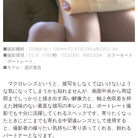
■撮影機材：SIGMA fp + 105mm F2.8 DG DN MACRO | Art
■撮影環境：f/2.8 1/160秒 ISO2000 WB5300K カラーモード
「ポートレート」
■モデル：成沢紫音
マクロレンズというと、接写をしなくてはいけないよう
な気になってしまうかも知れませんが、画面中央から周辺
部までしっかりと描き出す高い解像力と、軸上色収差を抑
えた雑味のない素直な描写の本レンズは、ポートレート撮
影でも十分に活躍してくれるスペックです。寄りたくなっ
たときにどこまでも寄れる中望遠レンズとして使用する
と、撮影者の撮りたい気持ちに寄り添ってくれる、頼れる
パートナーとなります。