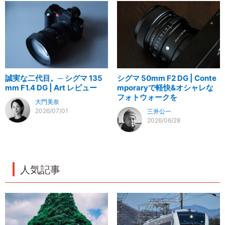
誠実な二代目。─ シグマ 135
シグマ 50mm F2 DG | Conte
mm F1.4 DG | Art レビュー
mporaryで軽快&オシャレな
フォトウォークを
大門美奈
2026/07/01
三井公一
2026/06/28
人気記事