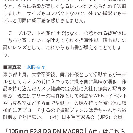
うと、さらに撮影が楽しくなるレンズだとあらためて実感
しました。サイズもコンパクトなので、外での撮影でもモ
デルと周囲に威圧感を感じさせません。
テーブルフォトや花だけではなく、心惹かれる被写体に
「もっと寄りたい」を叶えてくれる描写性能、演出能力の
高いレンズとして、これからも出番が増えることでしょ
う。
■写真家：
水咲奈々
東京都出身。大学卒業後、舞台俳優として活動するがモデ
ルとしてカメラの前に立つうちに撮る側に興味が湧き、作
品を持ち込んだカメラ雑誌の出版社に入社し編集と写真を
学ぶ。現在はフリーの写真家として雑誌やWEB、イベント
や写真教室など多方面で活動中。興味を持った被写体に積
極的にアプローチするので撮影ジャンルは赤ちゃんから戦
闘機までと幅広い。 （社）日本写真家協会（JPS）会員。
「105mm F2.8 DG DN MACRO | Art」はこちら