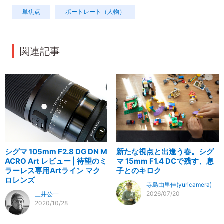
単焦点
ポートレート（人物）
関連記事
シグマ 105mm F2.8 DG DN M
新たな視点と出逢う春。シグ
ACRO Art レビュー | 待望のミ
マ 15mm F1.4 DCで残す、息
ラーレス専用Artライン マク
子とのキロク
ロレンズ
寺島由里佳(yuricamera)
2026/07/20
三井公一
2020/10/28