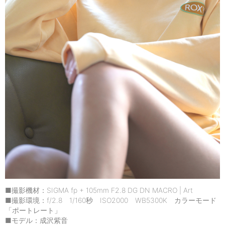
■撮影機材：SIGMA fp + 105mm F2.8 DG DN MACRO | Art
■撮影環境：f/2.8 1/160秒 ISO2000 WB5300K カラーモード
「ポートレート」
■モデル：成沢紫音