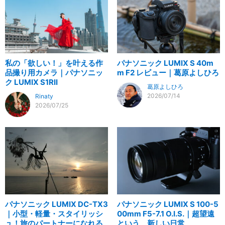
私の「欲しい！」を叶える作
パナソニック LUMIX S 40m
品撮り用カメラ｜パナソニッ
m F2 レビュー｜葛原よしひろ
ク LUMIX S1RII
葛原よしひろ
2026/07/14
Rinaty
2026/07/25
パナソニック LUMIX DC-TX3
パナソニック LUMIX S 100-5
｜小型・軽量・スタイリッシ
00mm F5-7.1 O.I.S.｜超望遠
ュ！旅のパートナーになれる
という、新しい日常