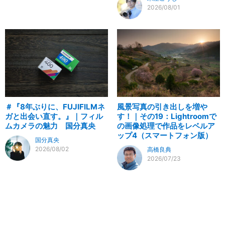
2026/08/01
＃『8年ぶりに、FUJIFILMネ
風景写真の引き出しを増や
ガと出会い直す。』｜フィル
す！｜その19：Lightroomで
ムカメラの魅力 国分真央
の画像処理で作品をレベルア
ップ4（スマートフォン版）
国分真央
2026/08/02
高橋良典
2026/07/23