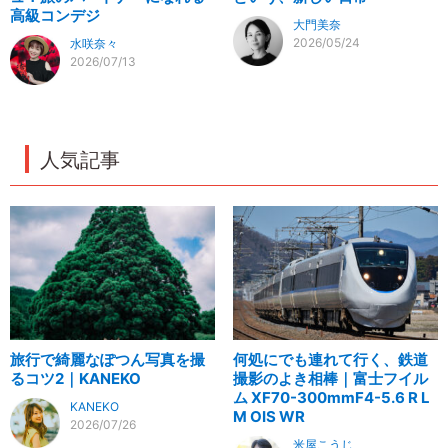
高級コンデジ
大門美奈
2026/05/24
水咲奈々
2026/07/13
人気記事
旅行で綺麗なぽつん写真を撮
何処にでも連れて行く、鉄道
るコツ2｜KANEKO
撮影のよき相棒｜富士フイル
ム XF70-300mmF4-5.6 R L
KANEKO
M OIS WR
2026/07/26
米屋こうじ