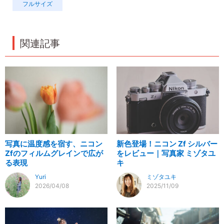
フルサイズ
関連記事
写真に温度感を宿す、ニコン
新色登場！ニコン Zf シルバー
Zfのフィルムグレインで広が
をレビュー｜写真家 ミゾタユ
る表現
キ
Yuri
ミゾタユキ
2026/04/08
2025/11/09