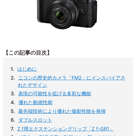
【この記事の目次】
はじめに
ニコンの歴史的カメラ「FM2」にインスパイアさ
れたデザイン
表現の可能性を拡げる多彩な機能
優れた動画性能
最先端技術により優れた撮影性能を発揮
ダブルスロット
Z f用エクステンショングリップ「Z f-GR1」