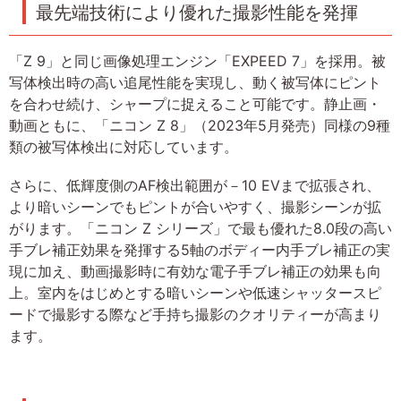
最先端技術により優れた撮影性能を発揮
「Z 9」と同じ画像処理エンジン「EXPEED 7」を採用。被
写体検出時の高い追尾性能を実現し、動く被写体にピント
を合わせ続け、シャープに捉えること可能です。静止画・
動画ともに、「ニコン Z 8」（2023年5月発売）同様の9種
類の被写体検出に対応しています。
さらに、低輝度側のAF検出範囲が－10 EVまで拡張され、
より暗いシーンでもピントが合いやすく、撮影シーンが拡
がります。「ニコン Z シリーズ」で最も優れた8.0段の高い
手ブレ補正効果を発揮する5軸のボディー内手ブレ補正の実
現に加え、動画撮影時に有効な電子手ブレ補正の効果も向
上。室内をはじめとする暗いシーンや低速シャッタースピ
ードで撮影する際など手持ち撮影のクオリティーが高まり
ます。