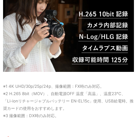
※1 4K UHD/30p/25p/24p、撮像範囲：FX時のみ対応。
※2 H.265 8bit（MOV）、自動電源OFF 温度「高温」、温度23℃、
「Li-ionリチャージャブルバッテリー EN-EL15c」使用、USB給電時。推
奨カードの使用をおすすめします。
※3 撮像範囲：DX時のみ対応。