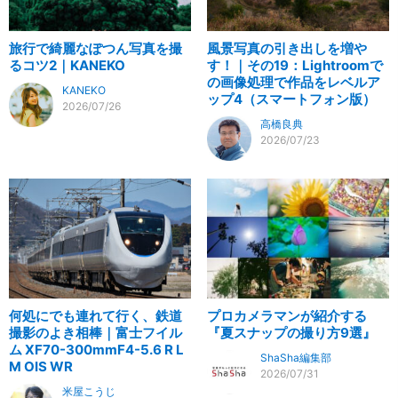
旅行で綺麗なぽつん写真を撮
風景写真の引き出しを増や
るコツ2｜KANEKO
す！｜その19：Lightroomで
の画像処理で作品をレベルア
KANEKO
ップ4（スマートフォン版）
2026/07/26
高橋良典
2026/07/23
何処にでも連れて行く、鉄道
プロカメラマンが紹介する
撮影のよき相棒｜富士フイル
『夏スナップの撮り方9選』
ム XF70-300mmF4-5.6 R L
ShaSha編集部
M OIS WR
2026/07/31
米屋こうじ