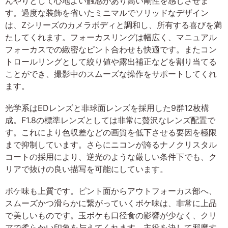
んやりとして心地よい触感があり高い剛性を感じさせま
す。過度な装飾を省いたミニマルでソリッドなデザイン
は、Zシリーズのカメラボディと調和し、所有する喜びを満
たしてくれます。フォーカスリングは幅広く、マニュアル
フォーカスでの緻密なピント合わせも快適です。またコン
トロールリングとして絞り値や露出補正などを割り当てる
ことができ、撮影中のスムーズな操作をサポートしてくれ
ます。
光学系はEDレンズと非球面レンズを採用した9群12枚構
成。F1.8の標準レンズとしては非常に贅沢なレンズ配置で
す。これにより色収差などの画質を低下させる要因を極限
まで抑制しています。さらにニコンが誇るナノクリスタル
コートの採用により、逆光のような厳しい条件下でも、ク
リアで抜けの良い描写を可能にしています。
ボケ味も上質です。ピント面からアウトフォーカス部へ、
スムーズかつ滑らかに繋がっていくボケ味は、非常に上品
で美しいものです。玉ボケも口径食の影響が少なく、クリ
アで柔らかい印象を与えてくれます。主役を決して邪魔す