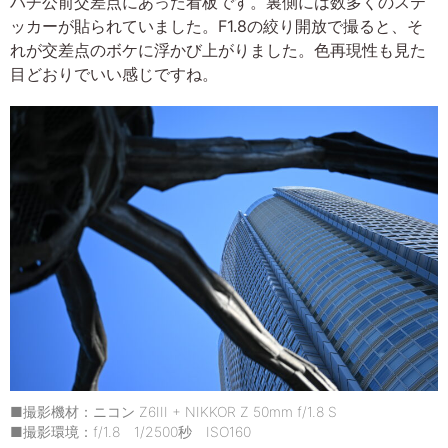
ハチ公前交差点にあった看板です。裏側には数多くのステ
ッカーが貼られていました。F1.8の絞り開放で撮ると、そ
れが交差点のボケに浮かび上がりました。色再現性も見た
目どおりでいい感じですね。
■撮影機材：ニコン Z6III + NIKKOR Z 50mm f/1.8 S
■撮影環境：f/1.8 1/2500秒 ISO160