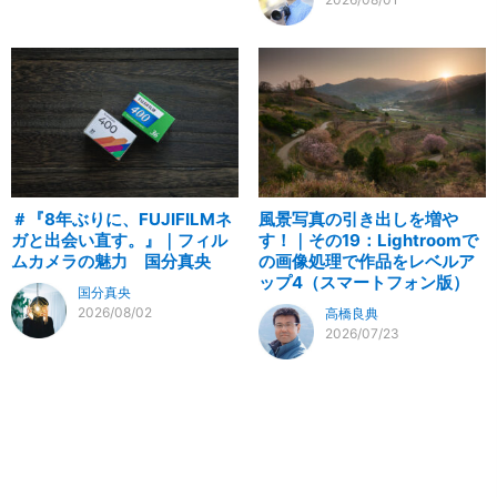
＃『8年ぶりに、FUJIFILMネ
風景写真の引き出しを増や
ガと出会い直す。』｜フィル
す！｜その19：Lightroomで
ムカメラの魅力 国分真央
の画像処理で作品をレベルア
ップ4（スマートフォン版）
国分真央
2026/08/02
高橋良典
2026/07/23