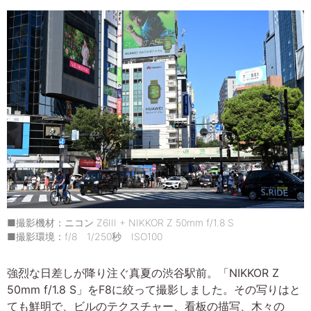
■撮影機材：ニコン Z6III + NIKKOR Z 50mm f/1.8 S
■撮影環境：f/8 1/250秒 ISO100
強烈な日差しが降り注ぐ真夏の渋谷駅前。「NIKKOR Z
50mm f/1.8 S」をF8に絞って撮影しました。その写りはと
ても鮮明で、ビルのテクスチャー、看板の描写、木々の