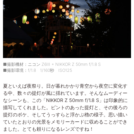
■撮影機材：ニコン Z6III + NIKKOR Z 50mm f/1.8 S
■撮影環境：f/1.8 1/160秒 ISO125
夏といえば夜祭り。日が暮れかかり青空から夜空に変化す
る中、数々の提灯が風に揺れています。そんなムーディー
なシーンも、この「NIKKOR Z 50mm f/1.8 S」は印象的に
描写してくれました。ピントのあった提灯と、その後ろの
提灯のボケ、そしてうっすらと浮かぶ櫓の様子。思い描い
ていたとおりの光景をメモリーカードに収めることができ
ました。とても頼りになるレンズですね！