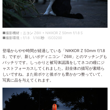
■撮影機材：ニコン Z6III + NIKKOR Z 50mm f/1.8 S
■撮影環境：f/1.8 1/160秒 ISO3200
登場からやや時間が経過している「NIKKOR Z 50mm f/1.8
S」ですが、新しいボディニコン「Z6III」とのマッチングも
バッチリです。しっかりと被写体認識をしてネコの瞳にジ
ャストフォーカスしてくれました。顔全体の描写が素晴ら
しいですね。また前ボケと後ボケも豊かかつ整っていて、
写真に品を与えてくれます。