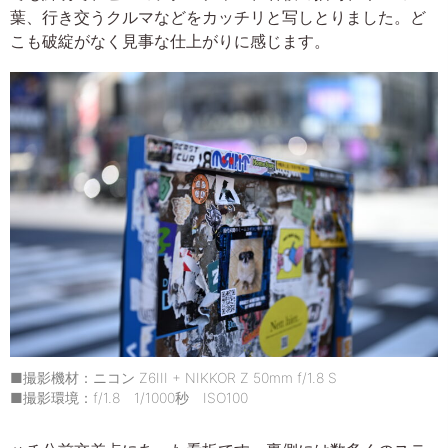
葉、行き交うクルマなどをカッチリと写しとりました。ど
こも破綻がなく見事な仕上がりに感じます。
■撮影機材：ニコン Z6III + NIKKOR Z 50mm f/1.8 S
■撮影環境：f/1.8 1/1000秒 ISO100