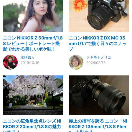
ニコン NIKKOR Z 50mm f/1.8
ニコン NIKKOR Z DX MC 35
S レビュー｜ポートレート撮
mm f/1.7で描く日々のスナッ
影でわかる美しいボケ味！
プ
水咲奈々
クキモトノリコ
2019/10/16
2026/05/16
ニコンの広角単焦点レンズ NI
極上の描写を誇る ニコン「NI
KKOR Z 20mm f/1.8 Sの魅力
KKOR Z 135mm f/1.8 S Plen