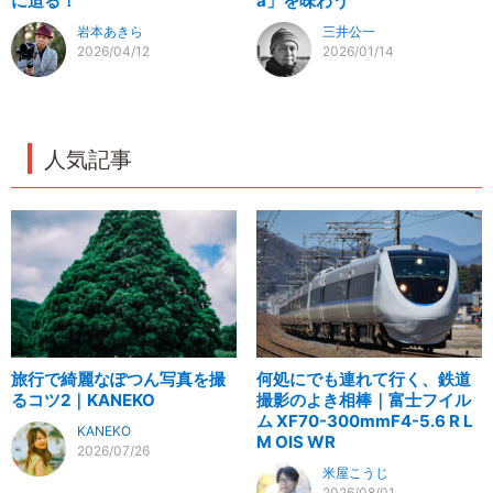
に迫る！
a」を味わう
岩本あきら
三井公一
2026/04/12
2026/01/14
人気記事
旅行で綺麗なぽつん写真を撮
何処にでも連れて行く、鉄道
るコツ2｜KANEKO
撮影のよき相棒｜富士フイル
ム XF70-300mmF4-5.6 R L
KANEKO
M OIS WR
2026/07/26
米屋こうじ
2026/08/01