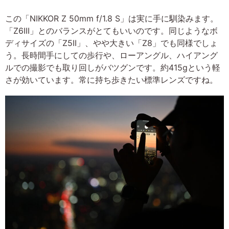
この「NIKKOR Z 50mm f/1.8 S」は実に手に馴染みます。
「Z6III」とのバランスがとてもいいのです。同じようなボ
ディサイズの「Z5II」、やや大きい「Z8」でも同様でしょ
う。長時間手にしての歩行や、ローアングル、ハイアング
ルでの撮影でも取り回しがバツグンです。約415gという軽
さが効いています。常に持ち歩きたい標準レンズですね。