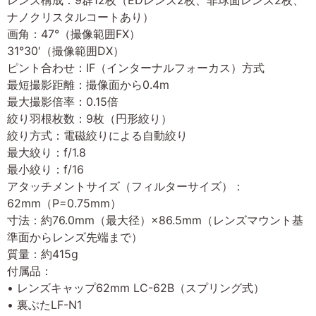
レンズ構成：9群12枚（EDレンズ2枚、非球面レンズ2枚、
ナノクリスタルコートあり）
画角：47°（撮像範囲FX）
31°30′（撮像範囲DX）
ピント合わせ：IF（インターナルフォーカス）方式
最短撮影距離：撮像面から0.4m
最大撮影倍率：0.15倍
絞り羽根枚数：9枚（円形絞り）
絞り方式：電磁絞りによる自動絞り
最大絞り：f/1.8
最小絞り：f/16
アタッチメントサイズ（フィルターサイズ）：
62mm（P=0.75mm）
寸法：約76.0mm（最大径）×86.5mm（レンズマウント基
準面からレンズ先端まで）
質量：約415g
付属品：
• レンズキャップ62mm LC-62B（スプリング式）
• 裏ぶたLF-N1