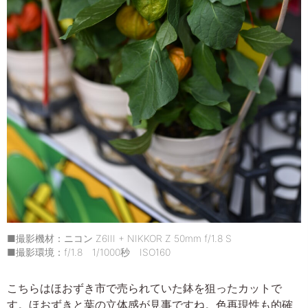
■撮影機材：ニコン Z6III + NIKKOR Z 50mm f/1.8 S
■撮影環境：f/1.8 1/1000秒 ISO160
こちらはほおずき市で売られていた鉢を狙ったカットで
す。ほおずきと葉の立体感が見事ですね。色再現性も的確