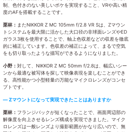
制、色付きのない美しいボケを実現すること、VRや高い精
度のAFを搭載することです。
栗林：
またNIKKOR Z MC 105mm f/2.8 VR Sは、Zマウン
トシステムを最大限に活かした大口径の非球面レンズやED
ガラス3枚を使用することで、軸上色収差などの収差を徹底
的に補正しています。色収差の補正によって、まるで空気
をも切り取ったような描写ができるようになりました。
小野：
対して、NIKKOR Z MC 50mm f/2.8は、幅広いシー
ンから最適な被写体を探して映像表現を楽しむことができ
る、高性能かつ小型軽量の万能なマイクロレンズがコンセ
プトです。
― Zマウントになって実現できたことはありますか
栗林：
フランジバックが短くなったことで、画面周辺部の
解像度を向上させるレンズ構成を実現できました。マイク
ロレンズは一般レンズより撮影範囲がかなり広いので、無