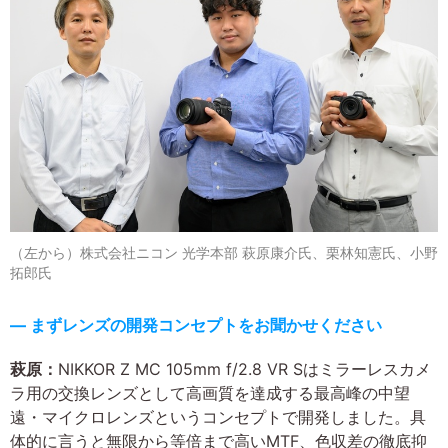
（左から）株式会社ニコン 光学本部 萩原康介氏、栗林知憲氏、小野
拓郎氏
― まずレンズの開発コンセプトをお聞かせください
萩原：
NIKKOR Z MC 105mm f/2.8 VR Sはミラーレスカメ
ラ用の交換レンズとして高画質を達成する最高峰の中望
遠・マイクロレンズというコンセプトで開発しました。具
体的に言うと無限から等倍まで高いMTF、色収差の徹底抑