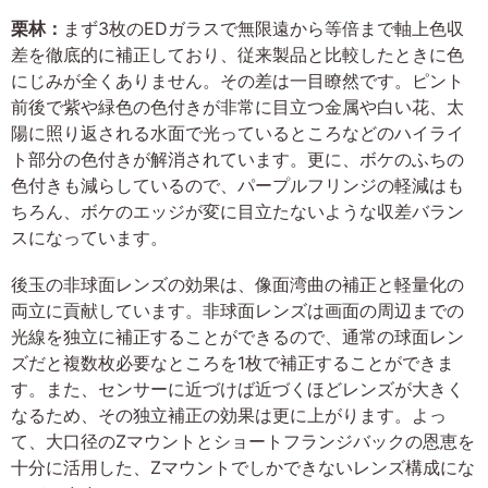
栗林：
まず3枚のEDガラスで無限遠から等倍まで軸上色収
差を徹底的に補正しており、従来製品と比較したときに色
にじみが全くありません。その差は一目瞭然です。ピント
前後で紫や緑色の色付きが非常に目立つ金属や白い花、太
陽に照り返される水面で光っているところなどのハイライ
ト部分の色付きが解消されています。更に、ボケのふちの
色付きも減らしているので、パープルフリンジの軽減はも
ちろん、ボケのエッジが変に目立たないような収差バラン
スになっています。
後玉の非球面レンズの効果は、像面湾曲の補正と軽量化の
両立に貢献しています。非球面レンズは画面の周辺までの
光線を独立に補正することができるので、通常の球面レン
ズだと複数枚必要なところを1枚で補正することができま
す。また、センサーに近づけば近づくほどレンズが大きく
なるため、その独立補正の効果は更に上がります。よっ
て、大口径のZマウントとショートフランジバックの恩恵を
十分に活用した、Zマウントでしかできないレンズ構成にな