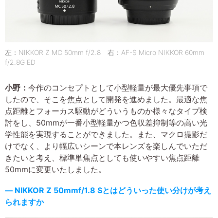
左：NIKKOR Z MC 50mm f/2.8 右：AF-S Micro NIKKOR 60mm
f/2.8G ED
小野：
今作のコンセプトとして小型軽量が最大優先事項で
したので、そこを焦点として開発を進めました。最適な焦
点距離とフォーカス駆動がどういうものか様々なタイプ検
討をし、50mmが一番小型軽量かつ色収差抑制等の高い光
学性能を実現することができました。また、マクロ撮影だ
けでなく、より幅広いシーンで本レンズを楽しんでいただ
きたいと考え、標準単焦点としても使いやすい焦点距離
50mmに変更いたしました。
― NIKKOR Z 50mmf/1.8 Sとはどういった使い分けが考え
られますか