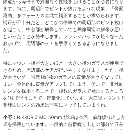
限遠から等倍まで満遍なく性能を上げることが必要になり
ます。特に、周辺部でピントが抜けるような現象、「像面
湾曲」をフォーカス全域で補正することが求められます。
補正が不十分だと、どこかの倍率での周辺部のピント抜け
が起こり、中心部が解像していても画像周辺の解像が悪い
といったことが発生します。フランジバックが短くなった
おかげで、周辺部のケアを手厚くできるようになりまし
た。
特にマウント径が大きいほど、大きい径のガラスが使用で
きるため、周辺部のケアが行いやすくなります。ただ、径
が大きい分、当然1枚1枚のガラスの質量が大きくなってし
まい、全体的に質量がアップしてしまう。そこで、非球面
レンズを採用することで、複数のガラスで補正するところ
を1枚で行うことで、軽量化しています。大口径マウントと
非球面レンズの効果は非常にマッチしていますね。
小野：
NIKKOR Z MC 50mm f/2.8は今回、前群繰り出し方
式を採用しています。一般的に前群繰り出しの部分で収差