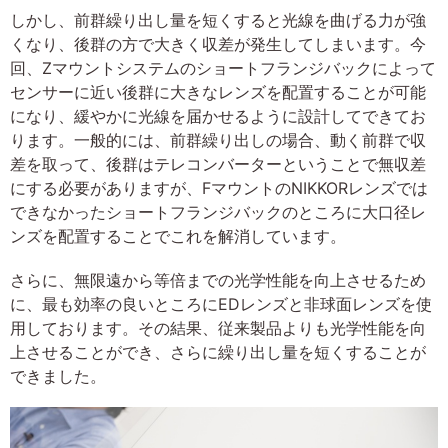
しかし、前群繰り出し量を短くすると光線を曲げる力が強
くなり、後群の方で大きく収差が発生してしまいます。今
回、Zマウントシステムのショートフランジバックによって
センサーに近い後群に大きなレンズを配置することが可能
になり、緩やかに光線を届かせるように設計してできてお
ります。一般的には、前群繰り出しの場合、動く前群で収
差を取って、後群はテレコンバーターということで無収差
にする必要がありますが、FマウントのNIKKORレンズでは
できなかったショートフランジバックのところに大口径レ
ンズを配置することでこれを解消しています。
さらに、無限遠から等倍までの光学性能を向上させるため
に、最も効率の良いところにEDレンズと非球面レンズを使
用しております。その結果、従来製品よりも光学性能を向
上させることができ、さらに繰り出し量を短くすることが
できました。