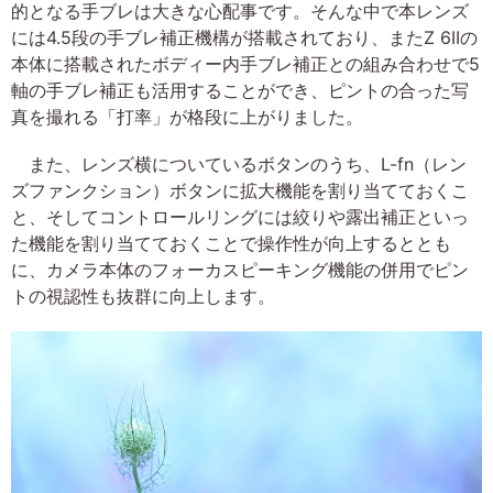
的となる手ブレは大きな心配事です。そんな中で本レンズ
には4.5段の手ブレ補正機構が搭載されており、またZ 6IIの
本体に搭載されたボディー内手ブレ補正との組み合わせで5
軸の手ブレ補正も活用することができ、ピントの合った写
真を撮れる「打率」が格段に上がりました。
また、レンズ横についているボタンのうち、L-fn（レン
ズファンクション）ボタンに拡大機能を割り当てておくこ
と、そしてコントロールリングには絞りや露出補正といっ
た機能を割り当てておくことで操作性が向上するととも
に、カメラ本体のフォーカスピーキング機能の併用でピン
トの視認性も抜群に向上します。