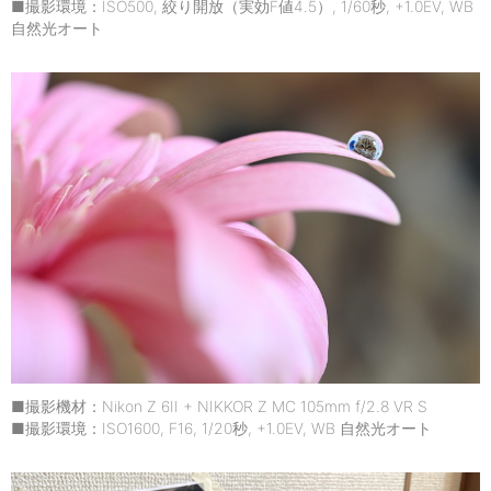
■撮影環境：ISO500, 絞り開放（実効F値4.5）, 1/60秒, +1.0EV, WB
自然光オート
■撮影機材：Nikon Z 6II + NIKKOR Z MC 105mm f/2.8 VR S
■撮影環境：ISO1600, F16, 1/20秒, +1.0EV, WB 自然光オート