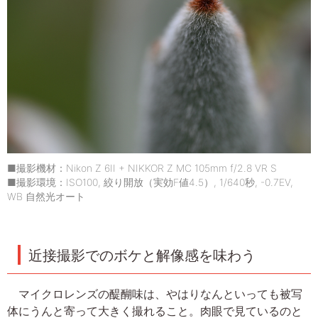
■撮影機材：Nikon Z 6II + NIKKOR Z MC 105mm f/2.8 VR S
■撮影環境：ISO100, 絞り開放（実効F値4.5）, 1/640秒, -0.7EV,
WB 自然光オート
近接撮影でのボケと解像感を味わう
マイクロレンズの醍醐味は、やはりなんといっても被写
体にうんと寄って大きく撮れること。肉眼で見ているのと