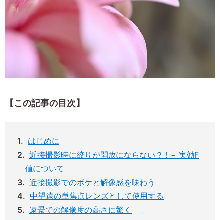
【この記事の目次】
はじめに
近接撮影時に絞りが開放にならない？！− 実効F
値について
近接撮影でのボケと解像感を味わう
中望遠の単焦点レンズとして使用する
遠景での解像度の高さに驚く