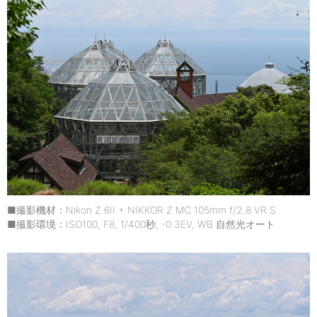
■撮影機材：Nikon Z 6II + NIKKOR Z MC 105mm f/2.8 VR S
■撮影環境：ISO100, F8, 1/400秒, -0.3EV, WB 自然光オート