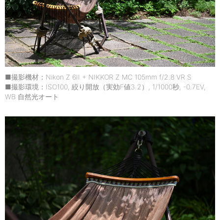
■撮影機材：Nikon Z 6II + NIKKOR Z MC 105mm f/2.8 VR S
■撮影環境：ISO100, 絞り開放（実効F値3.2）, 1/1000秒, -0.7EV,
WB 自然光オート