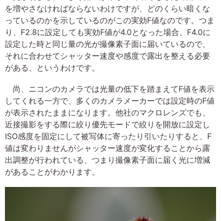
を増やさなければならないわけですが、どのくらい暗くな
っているのかを示しているのがこの実効F値なのです。つま
り、F2.8に設定しても実効F値が4.0となった場合、F4.0に
設定した時と同じ量の光が撮像素子面に届いているので、
それに合わせてシャッター速度や感度で露出を整える必要
がある、というわけです。
尚、ニコンのカメラでは光量の低下を踏まえてF値を表示
してくれる一方で、多くのカメラメーカーでは設定時のF値
が表示されたままになります。他社のマクロレンズでも、
近接撮影をする際に絞り優先モードで絞りを開放に設定し
ISO感度を固定にして被写体に寄ったり引いたりすると、F
値は変わりませんがシャッター速度が変化することから露
出調整が行われている、つまり撮像素子面に届く光に増減
があることがわかります。