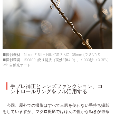
■撮影機材：Nikon Z 6II + NIKKOR Z MC 105mm f/2.8 VR S
■撮影環境：ISO100, 絞り開放（実効F値4.0）, 1/1000秒, +0.3EV,
WB 自然光オート
手ブレ補正とレンズファンクション、コ
ントロールリングをフル活用する
今回、屋外での撮影はすべて三脚を使わない手持ち撮影
をしていますが、マクロ撮影ではほんの僅かな動きが致命