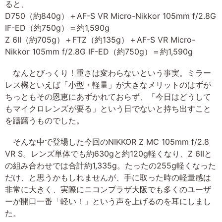
ると、
D750（約840g）＋AF-S VR Micro-Nikkor 105mm f/2.8G
IF-ED（約750g）＝約1,590g
Z 6II（約705g）＋FTZ（約135g）＋AF-S VR Micro-
Nikkor 105mm f/2.8G IF-ED（約750g）＝約1,590g
なんとびっくり！重さは変わらないという事実。ミラー
レス機といえば「小型・軽量」が大きなメリットのはずが
ちっともその恩恵にあずかれておらず、「今日はどうして
もマイクロレンズが要る」という日でないと持ち出すこと
を躊躇うものでした。
そんな中で登場した今回のNIKKOR Z MC 105mm f/2.8
VR S。レンズ単体でも約630gと約120g軽くなり、Z 6IIと
の組み合わせでは合計約1,335g。たったの255g軽くなった
だけ、と思うかもしれませんが、手に取った時の軽量感は
非常に大きく、実際にニコンプラザ大阪でも多くのユーザ
ーが開口一番「軽い！」という声を上げるのを耳にしまし
た。