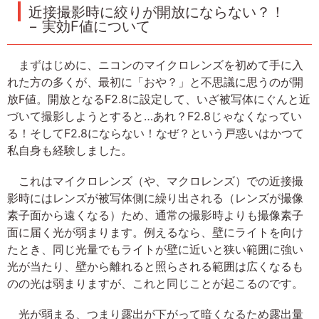
近接撮影時に絞りが開放にならない？！
− 実効F値について
まずはじめに、ニコンのマイクロレンズを初めて手に入
れた方の多くが、最初に「おや？」と不思議に思うのが開
放F値。開放となるF2.8に設定して、いざ被写体にぐんと近
づいて撮影しようとすると…あれ？F2.8じゃなくなってい
る！そしてF2.8にならない！なぜ？という戸惑いはかつて
私自身も経験しました。
これはマイクロレンズ（や、マクロレンズ）での近接撮
影時にはレンズが被写体側に繰り出される（レンズが撮像
素子面から遠くなる）ため、通常の撮影時よりも撮像素子
面に届く光が弱まります。例えるなら、壁にライトを向け
たとき、同じ光量でもライトが壁に近いと狭い範囲に強い
光が当たり、壁から離れると照らされる範囲は広くなるも
のの光は弱まりますが、これと同じことが起こるのです。
光が弱まる、つまり露出が下がって暗くなるため露出量