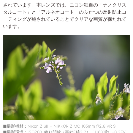
されています。本レンズでは、ニコン独自の「ナノクリス
タルコート」と「アルネオコート」のふたつの反射防止コ
ーティングが施されていることでクリアな画質が保たれて
います。
■撮影機材：Nikon Z 6II + NIKKOR Z MC 105mm f/2.8 VR S
■撮影環境：ISO200, 絞り開放（実効F値3.2）, 1/1600秒, +0.3EV,