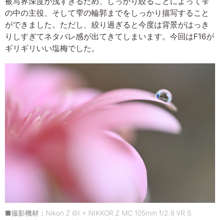
被写界深度が浅すぎるため、しっかり絞ることによって雫
の中の主役、そして雫の輪郭までをしっかり描写すること
ができました。ただし、絞り過ぎると今度は背景がはっき
りしすぎてネタバレ感が出てきてしまいます。今回はF16が
ギリギリいい塩梅でした。
■撮影機材：Nikon Z 6II + NIKKOR Z MC 105mm f/2.8 VR S