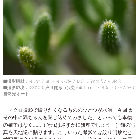
■撮影機材：Nikon Z 6II + NIKKOR Z MC 105mm f/2.8 VR S
■撮影環境：ISO100, 絞り開放（実効F値4.5）, 1/640s, -0.7EV, WB
自然光オート
マクロ撮影で撮りたくなるもののひとつが水滴。今回は
その中に猫ちゃんを閉じ込めてみました。といっても本物
の猫ではなく……（それはさすがに無理でしょう！）猫の写
真を天地逆に貼ります。こういった撮影では絞り開放だと