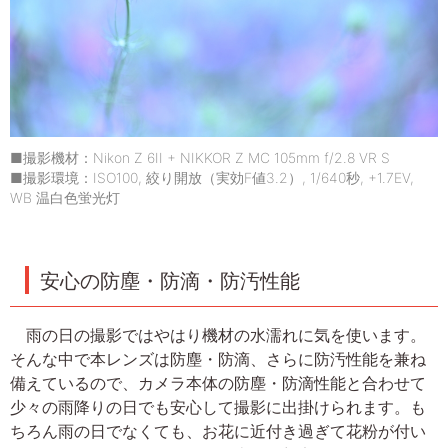
■撮影機材：Nikon Z 6II + NIKKOR Z MC 105mm f/2.8 VR S
■撮影環境：ISO100, 絞り開放（実効F値3.2）, 1/640秒, +1.7EV,
WB 温白色蛍光灯
安心の防塵・防滴・防汚性能
雨の日の撮影ではやはり機材の水濡れに気を使います。
そんな中で本レンズは防塵・防滴、さらに防汚性能を兼ね
備えているので、カメラ本体の防塵・防滴性能と合わせて
少々の雨降りの日でも安心して撮影に出掛けられます。も
ちろん雨の日でなくても、お花に近付き過ぎて花粉が付い