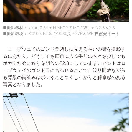
■撮影機材：Nikon Z 6II + NIKKOR Z MC 105mm f/2.8 VR S
■撮影環境：ISO100, F2.8, 1/1000秒, -0.7EV, WB 自然光オート
ロープウェイのゴンドラ越しに見える神戸の街を撮影す
るにあたり、どうしても画角に入る手前の木々を少しでも
ボカすために絞りを開放のF2.8にしています。ピントはロ
ープウェイのゴンドラに合わせることで、絞り開放ながら
も背景の街並みはボケることなくしっかりと解像感のある
写真となりました。