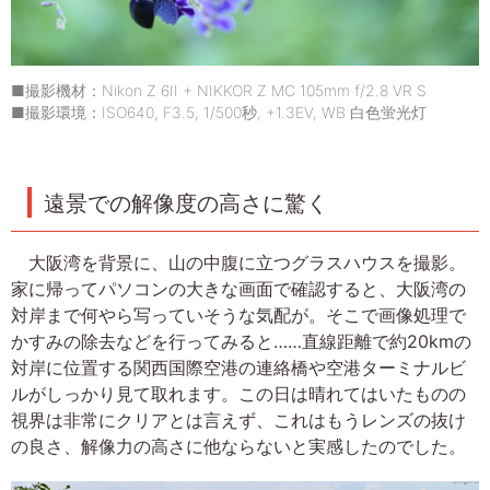
■撮影機材：Nikon Z 6II + NIKKOR Z MC 105mm f/2.8 VR S
■撮影環境：ISO640, F3.5, 1/500秒, +1.3EV, WB 白色蛍光灯
遠景での解像度の高さに驚く
大阪湾を背景に、山の中腹に立つグラスハウスを撮影。
家に帰ってパソコンの大きな画面で確認すると、大阪湾の
対岸まで何やら写っていそうな気配が。そこで画像処理で
かすみの除去などを行ってみると……直線距離で約20kmの
対岸に位置する関西国際空港の連絡橋や空港ターミナルビ
ルがしっかり見て取れます。この日は晴れてはいたものの
視界は非常にクリアとは言えず、これはもうレンズの抜け
の良さ、解像力の高さに他ならないと実感したのでした。