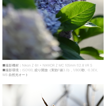
■撮影機材：Nikon Z 6II + NIKKOR Z MC 105mm f/2.8 VR S
■撮影環境：ISO100, 絞り開放（実効F値3.0）, 1/800秒, -0.3EV,
WB 自然光オート