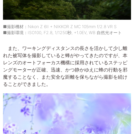
■撮影機材：Nikon Z 6II + NIKKOR Z MC 105mm f/2.8 VR S
■撮影環境：ISO100, F2.8, 1/1250秒, +1.0EV, WB 自然光オート
また、ワーキングディスタンスの長さを活かして少し離
れた被写体を撮影していると蜂がやってきたのですが、本
レンズのオートフォーカス機構に採用されているステッピ
ングモーターが正確、迅速、かつ静かゆえに蜂の行動を邪
魔することなく、また安全な距離を保ちながら撮影を続け
ることができました。