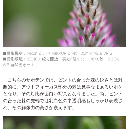
■撮影機材：Nikon Z 6II + NIKKOR Z MC 105mm f/2.8 VR S
■撮影環境：ISO100, 絞り開放（実効F値4.5）, 1/640秒, -0.3EV,
WB 自然光オート
こちらのサボテンでは、ピントの合った棘の鋭さとは対
照的に、アウトフォーカス部分の棘は見事なまぁるいボケ
となり、その対比が面白い写真となりました。尚、ピント
の合った棘の先端では乳白色の半透明感もしっかり表現さ
れ、その解像力の高さが窺えます。