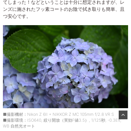
てしまった！などということは十分に想定されますが、レ
ンズに施されたフッ素コートのお陰で拭き取りも簡単、且
つ安心です。
■撮影機材：Nikon Z 6II + NIKKOR Z MC 105mm f/2.8 VR S
■撮影環境：ISO640, 絞り開放（実効F値3.5）, 1/125秒, -0.3EV,
WB 自然光オート