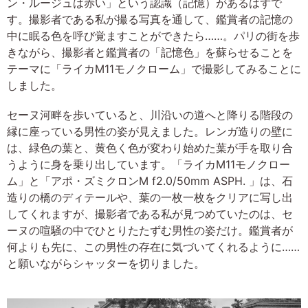
ン・ルージュは赤い」という認識（記憶）があるはずで
す。撮影者である私が撮る写真を通して、鑑賞者の記憶の
中に眠る色を呼び覚ますことができたら……。パリの街を歩
きながら、撮影者と鑑賞者の「記憶色」を蘇らせることを
テーマに「ライカM11モノクローム」で撮影してみることに
しました。
セーヌ河畔を歩いていると、川沿いの道へと降りる階段の
縁に座っている男性の姿が見えました。レンガ造りの壁に
は、緑色の葉と、黄色く色が変わり始めた葉が手を取り合
うように身を乗り出しています。「ライカM11モノクロー
ム」と「アポ・ズミクロンM f2.0/50mm ASPH. 」は、石
造りの橋のディテールや、葉の一枚一枚をクリアに写し出
してくれますが、撮影者である私が見つめていたのは、セ
ーヌの喧騒の中でひとりたたずむ男性の姿だけ。鑑賞者が
何よりも先に、この男性の存在に気づいてくれるように……
と願いながらシャッターを切りました。