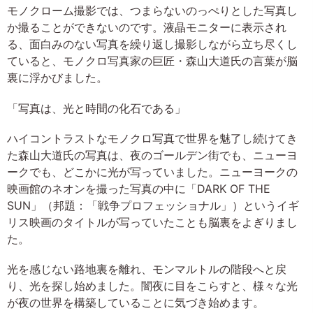
モノクローム撮影では、つまらないのっぺりとした写真し
か撮ることができないのです。液晶モニターに表示され
る、面白みのない写真を繰り返し撮影しながら立ち尽くし
ていると、モノクロ写真家の巨匠・森山大道氏の言葉が脳
裏に浮かびました。
「写真は、光と時間の化石である」
ハイコントラストなモノクロ写真で世界を魅了し続けてき
た森山大道氏の写真は、夜のゴールデン街でも、ニューヨ
ークでも、どこかに光が写っていました。ニューヨークの
映画館のネオンを撮った写真の中に「DARK OF THE
SUN」（邦題：「戦争プロフェッショナル」）というイギ
リス映画のタイトルが写っていたことも脳裏をよぎりまし
た。
光を感じない路地裏を離れ、モンマルトルの階段へと戻
り、光を探し始めました。闇夜に目をこらすと、様々な光
が夜の世界を構築していることに気づき始めます。