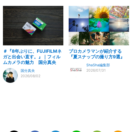
＃『8年ぶりに、FUJIFILMネ
プロカメラマンが紹介する
ガと出会い直す。』｜フィル
『夏スナップの撮り方9選』
ムカメラの魅力 国分真央
ShaSha編集部
2026/07/31
国分真央
2026/08/02