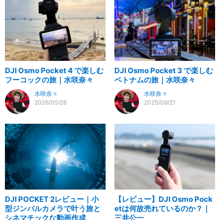
DJI Osmo Pocket 4 で楽しむ
DJI Osmo Pocket 3 で楽しむ
フーコックの旅｜水咲奈々
ベトナムの旅｜水咲奈々
水咲奈々
水咲奈々
2026/05/26
2025/09/21
DJI POCKET 2レビュー｜小
【レビュー】DJI Osmo Pock
型ジンバルカメラで叶う旅と
etは何故売れているのか？｜
シネマチックな動画作成
三井公一