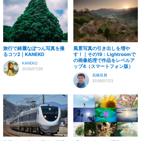
旅行で綺麗なぽつん写真を撮
風景写真の引き出しを増や
るコツ2｜KANEKO
す！｜その19：Lightroomで
の画像処理で作品をレベルア
KANEKO
ップ4（スマートフォン版）
2026/07/26
高橋良典
2026/07/23