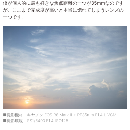
僕が個人的に最も好きな焦点距離の一つが35mmなのです
が、ここまで完成度が高いと本当に惚れてしまうレンズの
一つです。
■撮影機材：キヤノン EOS R6 Mark II + RF35mm F1.4 L VCM
■撮影環境：SS1/6400 F1.4 ISO125