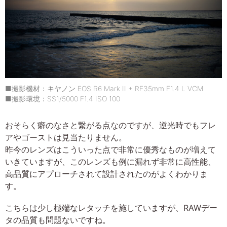
■撮影機材：キヤノン EOS R6 Mark II + RF35mm F1.4 L VCM
■撮影環境：SS1/5000 F1.4 ISO 100
おそらく癖のなさと繋がる点なのですが、逆光時でもフレ
アやゴーストは見当たりません。
昨今のレンズはこういった点で非常に優秀なものが増えて
いきていますが、このレンズも例に漏れず非常に高性能、
高品質にアプローチされて設計されたのがよくわかりま
す。
こちらは少し極端なレタッチを施していますが、RAWデー
タの品質も問題ないですね。