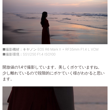
■撮影機材：キヤノン EOS R6 Mark II + RF35mm F1.4 L VCM
■撮影環境：SS1/250 F1.4 ISO100
開放値の1.4で撮影しています。美しくボケていますね。
少し離れているので段階的にボケていく様がわかると思い
ます。