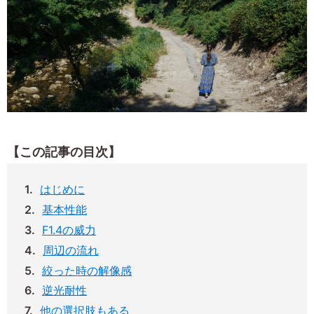
【この記事の目次】
はじめに
基本性能
F1.4の威力
周辺の流れ
絞った時の解像感
逆光耐性
他の選択肢もある