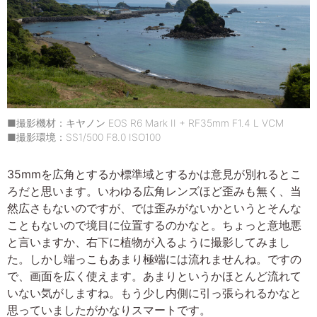
■撮影機材：キヤノン EOS R6 Mark II + RF35mm F1.4 L VCM
■撮影環境：SS1/500 F8.0 ISO100
35mmを広角とするか標準域とするかは意見が別れるとこ
ろだと思います。いわゆる広角レンズほど歪みも無く、当
然広さもないのですが、では歪みがないかというとそんな
こともないので境目に位置するのかなと。ちょっと意地悪
と言いますか、右下に植物が入るように撮影してみまし
た。しかし端っこもあまり極端には流れませんね。ですの
で、画面を広く使えます。あまりというかほとんど流れて
いない気がしますね。もう少し内側に引っ張られるかなと
思っていましたがかなりスマートです。