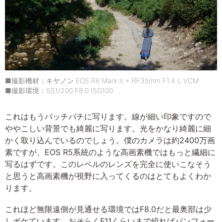
■撮影機材：キヤノン EOS R6 Mark II + RF35mm F1.4 L VCM
■撮影環境：SS1/200 F8.0 ISO100
これはもうバッチバチに写ります。線が細い印象ですので
ややこしい背景でも綺麗に写ります。光をかなり綺麗に細
かく取り込んでいるのでしょう。僕のカメラは約2400万画
素ですが、EOS R5系統のような高画素機ではもっと繊細に
写るはずです。このレベルのレンズを完全に使いこなそう
と思うと高画素機が視野に入ってくるのはとてもよくわか
ります。
これほど無限遠側が見通せる環境ではF8.0だと最奥部は少
しボケています。おそらくF11くらいまで絞ればパンフォー