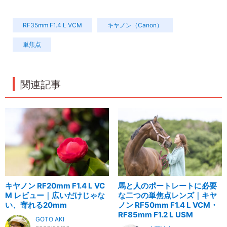
RF35mm F1.4 L VCM
キヤノン（Canon）
単焦点
関連記事
キヤノン RF20mm F1.4 L VC
馬と人のポートレートに必要
M レビュー｜広いだけじゃな
な二つの単焦点レンズ｜キヤ
い、寄れる20mm
ノン RF50mm F1.4 L VCM・
RF85mm F1.2 L USM
GOTO AKI