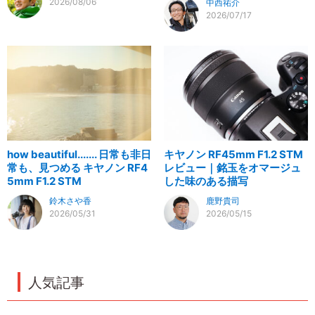
2026/08/06
中西祐介
2026/07/17
how beautiful....... 日常も非日
キヤノン RF45mm F1.2 STM
常も、見つめる キヤノン RF4
レビュー｜銘玉をオマージュ
5mm F1.2 STM
した味のある描写
鈴木さや香
鹿野貴司
2026/05/31
2026/05/15
人気記事