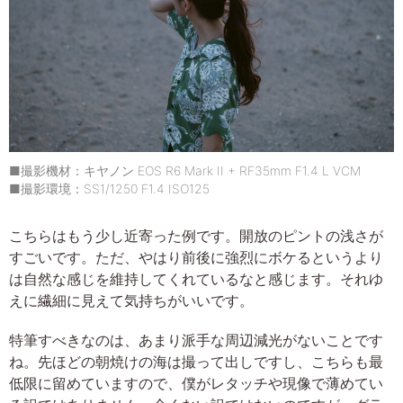
■撮影機材：キヤノン EOS R6 Mark II + RF35mm F1.4 L VCM
■撮影環境：SS1/1250 F1.4 ISO125
こちらはもう少し近寄った例です。開放のピントの浅さが
すごいです。ただ、やはり前後に強烈にボケるというより
は自然な感じを維持してくれているなと感じます。それゆ
えに繊細に見えて気持ちがいいです。
特筆すべきなのは、あまり派手な周辺減光がないことです
ね。先ほどの朝焼けの海は撮って出しですし、こちらも最
低限に留めていますので、僕がレタッチや現像で薄めてい