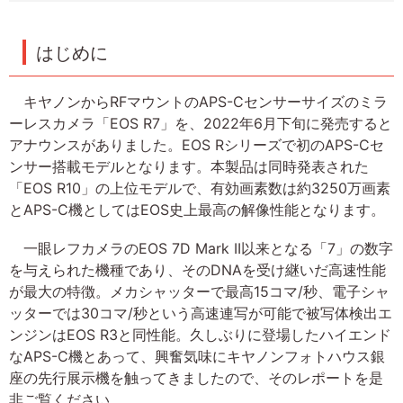
はじめに
キヤノンからRFマウントのAPS-Cセンサーサイズのミラ
ーレスカメラ「EOS R7」を、2022年6月下旬に発売すると
アナウンスがありました。EOS Rシリーズで初のAPS-Cセ
ンサー搭載モデルとなります。本製品は同時発表された
「EOS R10」の上位モデルで、有効画素数は約3250万画素
とAPS-C機としてはEOS史上最高の解像性能となります。
一眼レフカメラのEOS 7D Mark II以来となる「7」の数字
を与えられた機種であり、そのDNAを受け継いだ高速性能
が最大の特徴。メカシャッターで最高15コマ/秒、電子シャ
ッターでは30コマ/秒という高速連写が可能で被写体検出エ
ンジンはEOS R3と同性能。久しぶりに登場したハイエンド
なAPS-C機とあって、興奮気味にキヤノンフォトハウス銀
座の先行展示機を触ってきましたので、そのレポートを是
非ご覧ください。