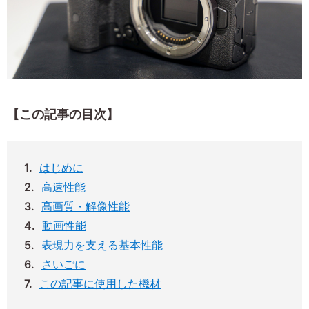
【この記事の目次】
はじめに
高速性能
高画質・解像性能
動画性能
表現力を支える基本性能
さいごに
この記事に使用した機材