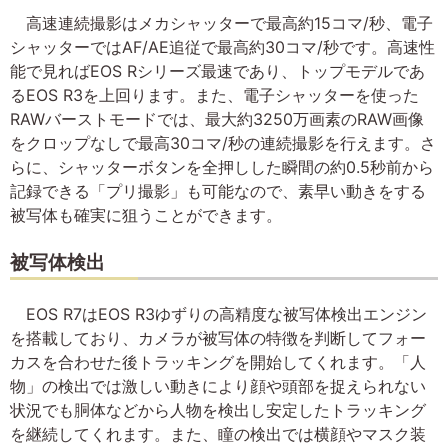
高速連続撮影はメカシャッターで最高約15コマ/秒、電子
シャッターではAF/AE追従で最高約30コマ/秒です。高速性
能で見ればEOS Rシリーズ最速であり、トップモデルであ
るEOS R3を上回ります。また、電子シャッターを使った
RAWバーストモードでは、最大約3250万画素のRAW画像
をクロップなしで最高30コマ/秒の連続撮影を行えます。さ
らに、シャッターボタンを全押しした瞬間の約0.5秒前から
記録できる「プリ撮影」も可能なので、素早い動きをする
被写体も確実に狙うことができます。
被写体検出
EOS R7はEOS R3ゆずりの高精度な被写体検出エンジン
を搭載しており、カメラが被写体の特徴を判断してフォー
カスを合わせた後トラッキングを開始してくれます。「人
物」の検出では激しい動きにより顔や頭部を捉えられない
状況でも胴体などから人物を検出し安定したトラッキング
を継続してくれます。また、瞳の検出では横顔やマスク装