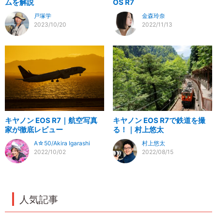
ムを解説
OS R7
戸塚学
金森玲奈
2023/10/20
2022/11/13
キヤノン EOS R7｜航空写真
キヤノン EOS R7で鉄道を撮
家が徹底レビュー
る！｜村上悠太
A☆50/Akira Igarashi
村上悠太
2022/10/02
2022/08/15
人気記事