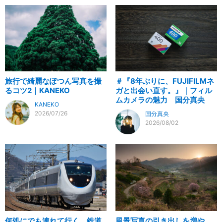
旅行で綺麗なぽつん写真を撮
＃『8年ぶりに、FUJIFILMネ
るコツ2｜KANEKO
ガと出会い直す。』｜フィル
ムカメラの魅力 国分真央
KANEKO
2026/07/26
国分真央
2026/08/02
何処にでも連れて行く、鉄道
風景写真の引き出しを増や