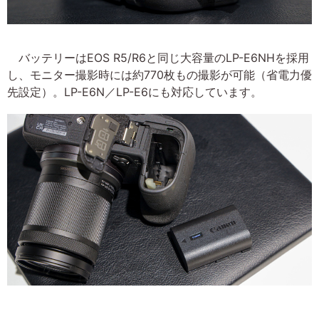
バッテリーはEOS R5/R6と同じ大容量のLP-E6NHを採用
し、モニター撮影時には約770枚もの撮影が可能（省電力優
先設定）。LP-E6N／LP-E6にも対応しています。