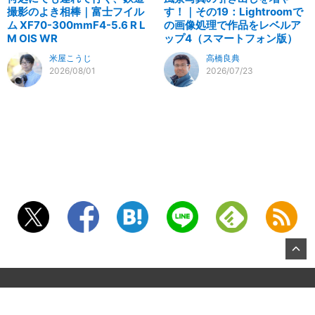
撮影のよき相棒｜富士フイル
す！｜その19：Lightroomで
ム XF70-300mmF4-5.6 R L
の画像処理で作品をレベルア
M OIS WR
ップ4（スマートフォン版）
米屋こうじ
高橋良典
2026/08/01
2026/07/23
©2026, KITAMURA Co., Ltd.
About US
お問合せ
All Rights Reserved.