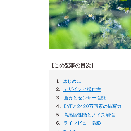
【この記事の目次】
はじめに
デザインと操作性
画質とセンサー性能
EVFと2420万画素の描写力
高感度性能とノイズ耐性
ライブビュー撮影