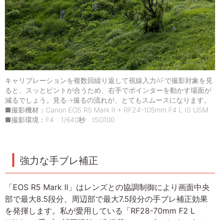
キャリブレーションを複数回繰り返して視線入力AFで撮影対象を見
ると、スッとピントが合うため、右手でポインターを動かす場面が
減るでしょう。見る→撮るの流れが、とてもスムースになります。
■撮影機材：Canon EOS R5 Mark II + RF24-105mm F4 L IS USM
■撮影環境：F4 1/640秒 ISO100
強力な手ブレ補正
「EOS R5 Mark II」はレンズとの協調制御により画面中央
部で最大8.5段分、周辺部で最大7.5段分の手ブレ補正効果
を発揮します。私が愛用している「RF28-70mm F2 L