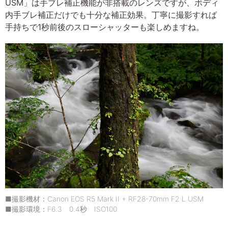
USM」は手ブレ補正機能が非搭載のレンズですが、ボディ
内手ブレ補正だけでも十分な補正効果。丁寧に撮影すれば
手持ちで1秒前後のスローシャッターも楽しめますね。
■撮影機材：Canon EOS R5 Mark II + RF28-70mm F2 L USM
■撮影環境：F6.3 0.4秒 ISO100