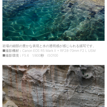
岩場の細部の豊かな表現と水の透明感が感じられる描写です。
■撮影機材：Canon EOS R5 Mark II + RF28-70mm F2 L USM
■撮影環境：F5.6 1/800秒 ISO100