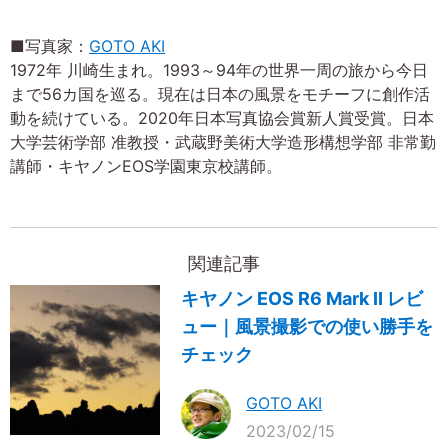
■写真家：
GOTO AKI
1972年 川崎生まれ。1993～94年の世界一周の旅から今日
まで56カ国を巡る。現在は日本の風景をモチーフに創作活
動を続けている。2020年日本写真協会賞新人賞受賞。日本
大学芸術学部 准教授・武蔵野美術大学造形構想学部 非常勤
講師・キヤノンEOS学園東京校講師。
関連記事
キヤノン EOS R6 Mark II レビ
ュー｜風景撮影での使い勝手を
チェック
GOTO AKI
2023/02/15