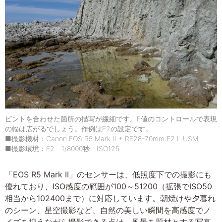
ピントを合わせた箇所の描写が繊細です。F値のコントロールで表現
の幅は広がるでしょう。作例はF2の設定です。
■撮影機材：Canon EOS R5 Mark II + RF28-70mm F2 L USM
■撮影環境：F2 1/8000秒 ISO125
「EOS R5 Mark II」のセンサーは、低照度下での撮影にも
優れており、ISO感度の範囲が100～51200（拡張でISO50
相当から102400まで）に対応しています。朝焼けや夕暮れ
のシーン、星空撮影など、自然の美しい瞬間を高感度でノ
イズを抑えながら撮影できる点は、風景を題材とする写真