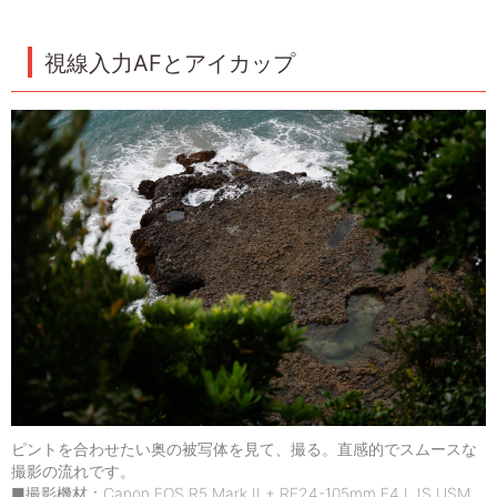
視線入力AFとアイカップ
ピントを合わせたい奥の被写体を見て、撮る。直感的でスムースな
撮影の流れです。
■撮影機材：Canon EOS R5 Mark II + RF24-105mm F4 L IS USM