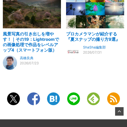
風景写真の引き出しを増や
プロカメラマンが紹介する
す！｜その19：Lightroomで
『夏スナップの撮り方9選』
の画像処理で作品をレベルア
ShaSha編集部
ップ4（スマートフォン版）
2026/07/31
高橋良典
2026/07/23