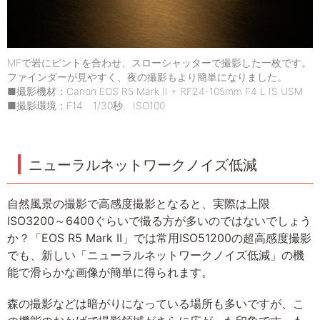
MFで岩にピントを合わせ、スローシャッターで撮影した一枚です。
ファインダーが見やすく、夜の撮影もより簡単になりました。
■撮影機材：Canon EOS R5 Mark II + RF24-105mm F4 L IS USM
■撮影環境：F14 1/30秒 ISO100
ニューラルネットワークノイズ低減
自然風景の撮影で高感度撮影となると、実際は上限
ISO3200～6400ぐらいで撮る方が多いのではないでしょう
か？「EOS R5 Mark II」では常用ISO51200の超高感度撮影
でも、新しい「ニューラルネットワークノイズ低減」の機
能で滑らかな画像が簡単に得られます。
森の撮影などは暗がりになっている場所も多いですが、こ