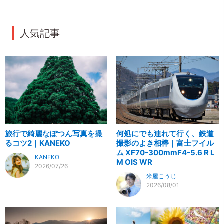
人気記事
旅行で綺麗なぽつん写真を撮
何処にでも連れて行く、鉄道
るコツ2｜KANEKO
撮影のよき相棒｜富士フイル
ム XF70-300mmF4-5.6 R L
KANEKO
M OIS WR
2026/07/26
米屋こうじ
2026/08/01