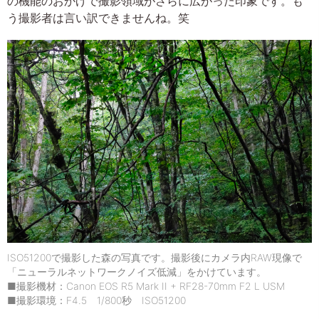
の機能のおかげで撮影領域がさらに広がった印象です。も
う撮影者は言い訳できませんね。笑
ISO51200で撮影した森の写真です。撮影後にカメラ内RAW現像で
「ニューラルネットワークノイズ低減」をかけています。
■撮影機材：Canon EOS R5 Mark II + RF28-70mm F2 L USM
■撮影環境：F4.5 1/800秒 ISO51200