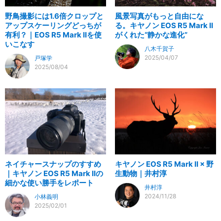
野鳥撮影には1.6倍クロップと
風景写真がもっと自由にな
アップスケーリングどっちが
る。キヤノン EOS R5 Mark II
有利？｜EOS R5 Mark IIを使
がくれた“静かな進化”
いこなす
八木千賀子
2025/04/07
戸塚学
2025/08/04
ネイチャースナップのすすめ
キヤノン EOS R5 Mark II × 野
｜キヤノン EOS R5 Mark IIの
生動物｜井村淳
細かな使い勝手をレポート
井村淳
2024/11/28
小林義明
2025/02/01