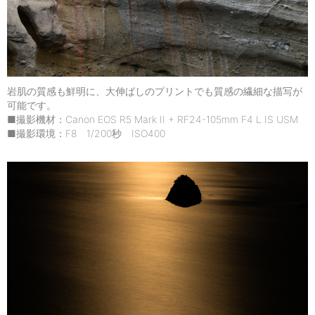
岩肌の質感も鮮明に、大伸ばしのプリントでも質感の繊細な描写が
可能です。
■撮影機材：Canon EOS R5 Mark II + RF24-105mm F4 L IS USM
■撮影環境：F8 1/200秒 ISO400