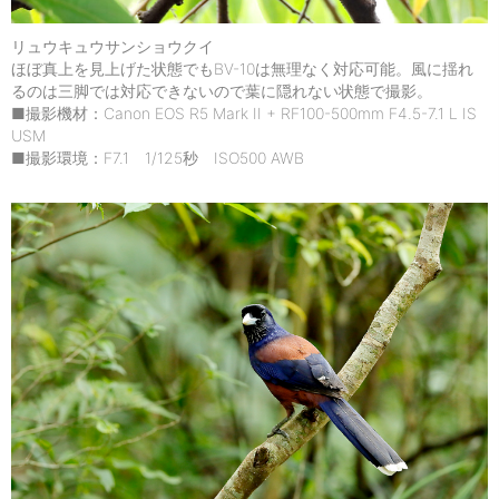
リュウキュウサンショウクイ
ほぼ真上を見上げた状態でもBV-10は無理なく対応可能。風に揺れ
るのは三脚では対応できないので葉に隠れない状態で撮影。
■撮影機材：Canon EOS R5 Mark II + RF100-500mm F4.5-7.1 L IS
USM
■撮影環境：F7.1 1/125秒 ISO500 AWB