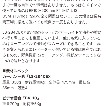
まで一度も自重での転倒はありません。もっぱらメインで
使っているのはRF100-500mm F4.5-7.1 L IS
USM（1370g）なので全く問題はないし、この場合は長時
間三脚に据えて置いても転倒は一度もありません。
LS-284CEXとBV-10のセットはツアーガイドで海外や離島
へ行く際にとても重宝しています。他にも気に入っている
のはローアングルで撮影がスムーズにできることです。高
さを変えられるエレベーターが付いている物は便利ではあ
るものの、野鳥撮影ではローアングル撮影がすぐにできな
いので論外となります。
■機材スペック
カーボン三脚「LS-284CEX」
重量1330g 耐荷重10Kg 全伸長1475mm 最低高
85mm 段数4
ビデオ雲台「BV-10」
重量700g 耐荷重5Kg