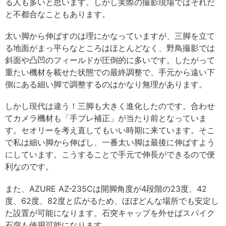
る人も多いと思います。しかし実際の撮影現場ではそれだ
と不都合なこともあります。
太い脚から伸ばすのは理にかなっていますが、三脚を立て
る地面がまっ平らなところはほとんどなく、野鳥撮影では
斜面や凸凹のフィールドが圧倒的に多いです。したがって
重たい機材を載せた状態での最終調整で、手元から遠い下
側にある細い脚で調整するのはかなり無理があります。
しかし現代は違う！三脚も大きく進化したのです。合わせ
てカメラ機材も「手ブレ補正」が当たり前となっていま
す。セオリーを考え直してもいい時期に来ています。そこ
で私は細い脚から伸ばし、一番太い脚は最後に伸ばすよう
にしています。こうすることで手元で伸長ができるので便
利なのです。
また、AZURE AZ-235Cは開脚角度が4段階の23度、42
度、62度、82度と広がるため、ほぼどんな場所でも安定し
た設置が可能になります。石突キャップを外せばスパイク
石突も使用可能になります。