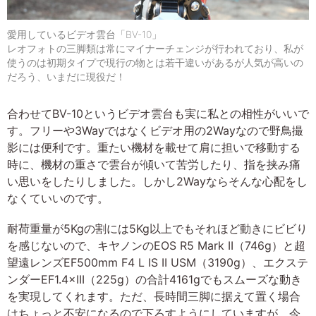
愛用しているビデオ雲台「BV-10」
レオフォトの三脚類は常にマイナーチェンジが行われており、私が
使うのは初期タイプで現行の物とは若干違いがあるが人気が高いの
だろう、いまだに現役だ！
合わせてBV-10というビデオ雲台も実に私との相性がいいで
す。フリーや3Wayではなくビデオ用の2Wayなので野鳥撮
影には便利です。重たい機材を載せて肩に担いで移動する
時に、機材の重さで雲台が傾いて苦労したり、指を挟み痛
い思いをしたりしました。しかし2Wayならそんな心配をし
なくていいのです。
耐荷重量が5Kgの割には5Kg以上でもそれほど動きにビビり
を感じないので、キヤノンのEOS R5 Mark II（746g）と超
望遠レンズEF500mm F4 L IS II USM（3190g）、エクステ
ンダーEF1.4×III（225g）の合計4161gでもスムーズな動き
を実現してくれます。ただ、長時間三脚に据えて置く場合
はちょっと不安になるので下ろすようにしていますが、今