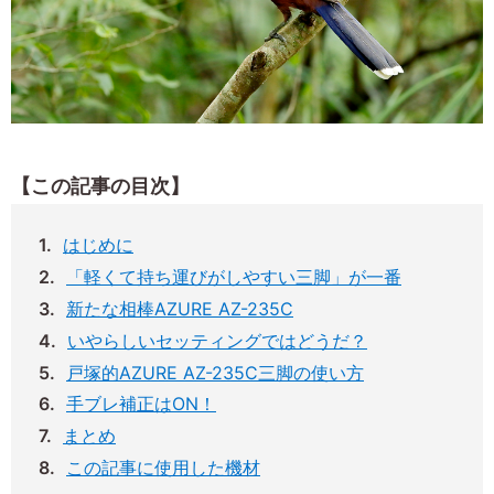
【この記事の目次】
はじめに
「軽くて持ち運びがしやすい三脚」が一番
新たな相棒AZURE AZ-235C
いやらしいセッティングではどうだ？
戸塚的AZURE AZ-235C三脚の使い方
手ブレ補正はON！
まとめ
この記事に使用した機材