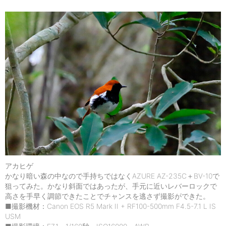
アカヒゲ
かなり暗い森の中なので手持ちではなくAZURE AZ-235C＋BV-10で
狙ってみた。かなり斜面ではあったが、手元に近いレバーロックで
高さを手早く調節できたことでチャンスを逃さず撮影ができた。
■撮影機材：Canon EOS R5 Mark II + RF100-500mm F4.5-7.1 L IS
USM