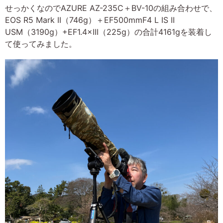
せっかくなのでAZURE AZ-235C＋BV-10の組み合わせで、
EOS R5 Mark II（746g）＋EF500mmF4 L IS II
USM（3190g）+EF1.4×III（225g）の合計4161gを装着し
て使ってみました。