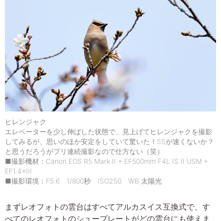
ヒレンジャク
エレベーターを少し伸ばした状態で、見上げてヒレンジャクを撮影
してみるが、思いのほか安定をしていて驚いた！SSが速くないか？
と思うだろうがプリ連続撮影なので仕方ない（笑）
■撮影機材：Canon EOS R5 Mark II + EF500mm F4L IS II USM +
EF1.4×III
■撮影環境：F5.6 1/800秒 ISO250 WB 太陽光
まずレオフォトの雲台はすべてアルカスイス互換式で、す
べてのレオフォトのシュープレートがどの雲台にも使えま