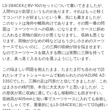
LS-284CEXとBV-10のセットについて書いてきましたが、
人間やはり欲望というものがあります。それはもっと軽く
てコンパクトが好ましいという事。先にも書きましたが、
このセットは海外や離島向けであります。その際一番の問
題は「スーツケースへの収納」になります。ケースに斜め
に入れると荷物の据わりが悪くなりますし、収納も悪くな
ります。荷物が少なめの時などはもう少し小さめのスーツ
ケースでもいいのに、この三脚の収納が頭を悩ませます。
なのでスーツケースを購入する際には実際に三脚を持って
いき、真っ直ぐ入るものを選ぶようにしています。
この悩ましい問題を抱えたまま、たまたま打ち合わせで訪
れたレオフォトショールームで勧められたのがAZURE AZ-
235Cでした。三脚の足は円形だと信じてきましたが、これ
はまさかの楕円形。本当に大丈夫か？と思いましたが、こ
の形状が実に収納に適しているし移動時にも担ぎやすい。
収納高が405mmと短い事でスーツケースに入れても余裕し
ゃくしゃくです。重量的にもLS-284CEXに比べて120g軽い