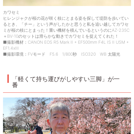
カワセミ
ヒレンジャクが桜の花が咲く枝にとまる姿を探して堤防を歩いてい
るとき、「チー」という声がしたかと思うと私を追い越してカワセ
ミが桜の枝にとまった！重い機材を積んでいるというのにAZ-235C
＋BV-10のセットは滑らかな動きでカワセミを捉えてくれた！
■撮影機材：CANON EOS R5 Mark II + EF500mm F4L IS II USM +
EF1.4xIII
■撮影環境：FVモード F5.6 1/800秒 ISO320 WB 太陽光
「軽くて持ち運びがしやすい三脚」が一
番