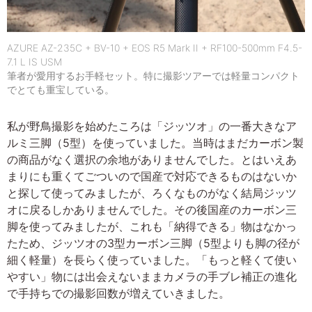
AZURE AZ-235C + BV-10 + EOS R5 Mark II + RF100-500mm F4.5-
7.1 L IS USM
筆者が愛用するお手軽セット。特に撮影ツアーでは軽量コンパクト
でとても重宝している。
私が野鳥撮影を始めたころは「ジッツオ」の一番大きなア
ルミ三脚（5型）を使っていました。当時はまだカーボン製
の商品がなく選択の余地がありませんでした。とはいえあ
まりにも重くてごついので国産で対応できるものはないか
と探して使ってみましたが、ろくなものがなく結局ジッツ
オに戻るしかありませんでした。その後国産のカーボン三
脚を使ってみましたが、これも「納得できる」物はなかっ
たため、ジッツオの3型カーボン三脚（5型よりも脚の径が
細く軽量）を長らく使っていました。「もっと軽くて使い
やすい」物には出会えないままカメラの手ブレ補正の進化
で手持ちでの撮影回数が増えていきました。