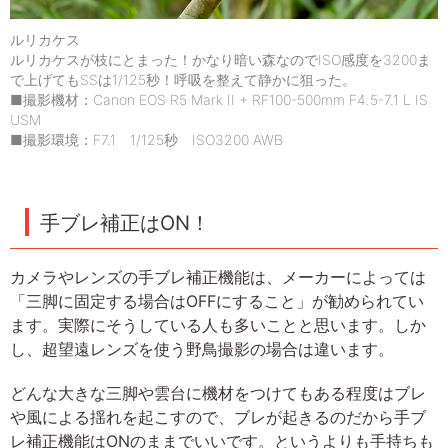
ルリカケス
ルリカケスが枝にとまった！かなり暗い森なのでISO感度を3200ま
で上げてもSSは1/125秒！呼吸を整えて静かに狙った。
■撮影機材：Canon EOS R5 Mark II + RF100-500mm F4.5-7.1 L IS
USM
■撮影環境：F7.1 1/125秒 ISO3200 AWB
手ブレ補正はON！
カメラやレンズの手ブレ補正機能は、メーカーによっては
「三脚に固定する場合はOFFにすること」が勧められてい
ます。実際にそうしている人も多いことと思います。しか
し、超望遠レンズを使う野鳥撮影の場合は違います。
どんな大きな三脚や雲台に機材をつけてもある程度はブレ
や風による揺れを起こすので、ブレが起きるのだから手ブ
レ補正機能はONのままでいいです。というよりも手持ちも