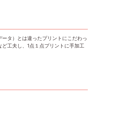
データ）とは違ったプリントにこだわっ
など工夫し、1点１点プリントに手加工
。