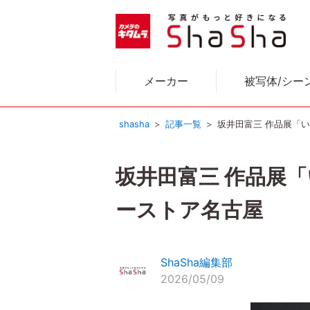
メーカー
被写体/シー
shasha
記事一覧
坂井田富三 作品展「い
坂井田富三 作品展「
ーストア名古屋
ShaSha編集部
2026/05/09