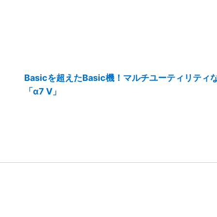
Basicを超えたBasic機！マルチユーティリテ
「α7 V」