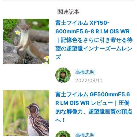
関連記事
富士フイルム XF150-
600mmF5.6-8 R LM OIS WR
｜記憶色をさらに引き寄せる待
望の超望遠インナーズームレン
ズ
高橋忠照
2022/08/10
富士フイルム GF500mmF5.6
R LM OIS WR レビュー｜圧倒
的な解像力、超望遠画質の頂点
へ！
高橋忠照