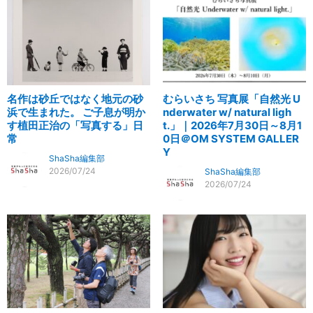
名作は砂丘ではなく地元の砂
むらいさち 写真展「自然光 U
浜で生まれた。 ご子息が明か
nderwater w/ natural ligh
す植田正治の「写真する」日
t.」｜2026年7月30日～8月1
常
0日＠OM SYSTEM GALLER
Y
ShaSha編集部
2026/07/24
ShaSha編集部
2026/07/24