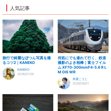
人気記事
旅行で綺麗なぽつん写真を撮
何処にでも連れて行く、鉄道
るコツ2｜KANEKO
撮影のよき相棒｜富士フイル
ム XF70-300mmF4-5.6 R L
KANEKO
M OIS WR
2026/07/26
米屋こうじ
2026/08/01