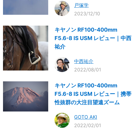
戸塚学
2023/12/10
キヤノン RF100-400mm
F5.6-8 IS USM レビュー｜中西
祐介
中西祐介
2022/08/01
キヤノン RF100-400mm
F5.6-8 IS USM レビュー｜携帯
性抜群の大注目望遠ズーム
GOTO AKI
2022/02/01