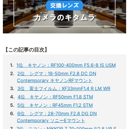
【この記事の目次】
1位 キヤノン：RF100-400mm F5.6-8 IS USM
2位 シグマ：18-50mm F2.8 DC DN
Contemporary キヤノンRFマウント
3位 富士フイルム：XF33mmF1.4 R LM WR
4位 キヤノン：RF50mm F1.8 STM
5位 キヤノン：RF45mm F1.2 STM
6位 シグマ：28-70mm F2.8 DG DN
Contemporary ソニーEマウント
7位 ニコン：NIKKOR Z 70-200mm f/2.8 VR S