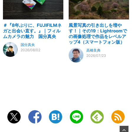
＃『8年ぶりに、FUJIFILMネ
風景写真の引き出しを増や
ガと出会い直す。』｜フィル
す！｜その19：Lightroomで
ムカメラの魅力 国分真央
の画像処理で作品をレベルア
ップ4（スマートフォン版）
国分真央
2026/08/02
高橋良典
2026/07/23