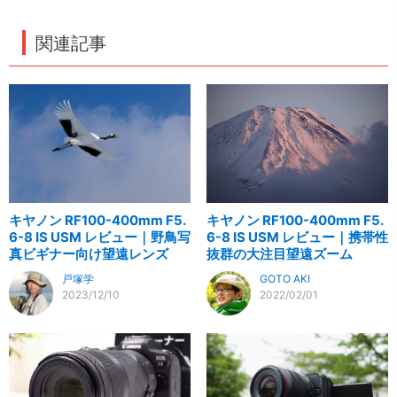
関連記事
キヤノン RF100-400mm F5.
キヤノン RF100-400mm F5.
6-8 IS USM レビュー｜野鳥写
6-8 IS USM レビュー｜携帯性
真ビギナー向け望遠レンズ
抜群の大注目望遠ズーム
戸塚学
GOTO AKI
2023/12/10
2022/02/01