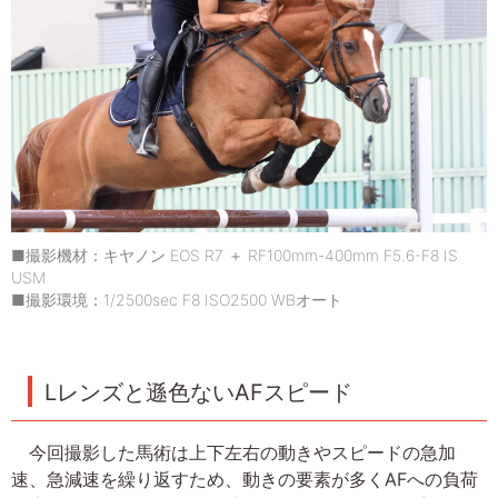
■撮影機材：キヤノン EOS R7 ＋ RF100mm-400mm F5.6-F8 IS
USM
■撮影環境：1/2500sec F8 ISO2500 WBオート
Lレンズと遜色ないAFスピード
今回撮影した馬術は上下左右の動きやスピードの急加
速、急減速を繰り返すため、動きの要素が多くAFへの負荷