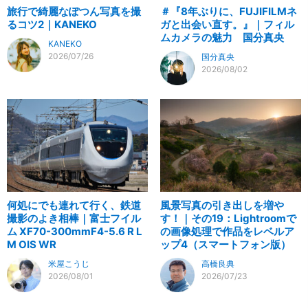
旅行で綺麗なぽつん写真を撮
＃『8年ぶりに、FUJIFILMネ
るコツ2｜KANEKO
ガと出会い直す。』｜フィル
ムカメラの魅力 国分真央
KANEKO
2026/07/26
国分真央
2026/08/02
何処にでも連れて行く、鉄道
風景写真の引き出しを増や
撮影のよき相棒｜富士フイル
す！｜その19：Lightroomで
ム XF70-300mmF4-5.6 R L
の画像処理で作品をレベルア
M OIS WR
ップ4（スマートフォン版）
米屋こうじ
高橋良典
2026/08/01
2026/07/23