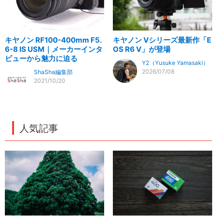
キヤノン RF100-400mm F5.
キヤノン Vシリーズ最新作「E
6-8 IS USM｜メーカーインタ
OS R6 V」が登場
ビューから魅力に迫る
Y2（Yusuke Yamasaki）
2026/07/08
ShaSha編集部
2021/10/20
人気記事