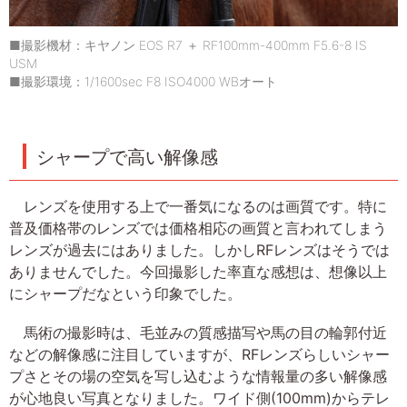
■撮影機材：キヤノン EOS R7 ＋ RF100mm-400mm F5.6-8 IS
USM
■撮影環境：1/1600sec F8 ISO4000 WBオート
シャープで高い解像感
レンズを使用する上で一番気になるのは画質です。特に
普及価格帯のレンズでは価格相応の画質と言われてしまう
レンズが過去にはありました。しかしRFレンズはそうでは
ありませんでした。今回撮影した率直な感想は、想像以上
にシャープだなという印象でした。
馬術の撮影時は、毛並みの質感描写や馬の目の輪郭付近
などの解像感に注目していますが、RFレンズらしいシャー
プさとその場の空気を写し込むような情報量の多い解像感
が心地良い写真となりました。ワイド側(100mm)からテレ