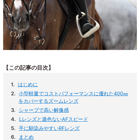
【この記事の目次】
はじめに
小型軽量でコストパフォーマンスに優れた400㎜
をカバーするズームレンズ
シャープで高い解像感
Lレンズと遜色ないAFスピード
手に馴染みやすいRFレンズ
まとめ