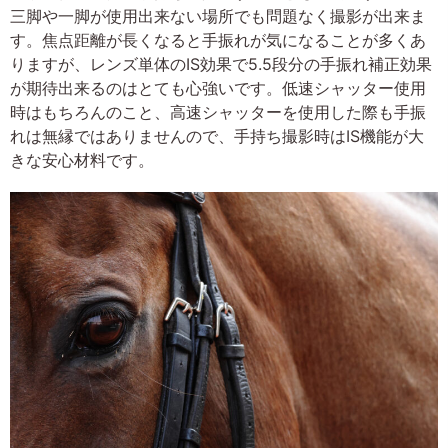
三脚や一脚が使用出来ない場所でも問題なく撮影が出来ま
す。焦点距離が長くなると手振れが気になることが多くあ
りますが、レンズ単体のIS効果で5.5段分の手振れ補正効果
が期待出来るのはとても心強いです。低速シャッター使用
時はもちろんのこと、高速シャッターを使用した際も手振
れは無縁ではありませんので、手持ち撮影時はIS機能が大
きな安心材料です。