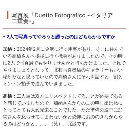
写真展「Duetto Fotografico -イタリア
二重奏-」
– 2人で写真ってやろうと誘ったのはどちらからですか
加納：
2024年2月に金沢に行く用事があり、そこに住んで
いる高橋さんへ挨拶に行く機会がありましたので、その時
に2人で写真展でもやりませんかと持ちかけました。それで
やりましょうとなって、北村写真機店のギャラリーもいい
場所だなと思っていたので高橋さんにそれを話すと、割と
トントン拍子で進んでいきました。
高橋：
二人展は双方にリスペクトしてることが必要である
と感じていましたので、加納さんからのこの申し出は私に
とってとても大変光栄なことでした。ただ準備の途中に加
納さんを怒らせてしまわないかと恐怖におののきながらや
るのはどうかと。。。（笑）、冗談です。