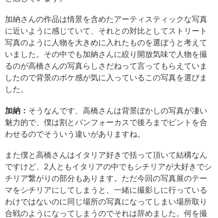
加納さんの作品は情景を含めたアーティスティックな写真
に近いように感じていて、それとの対比としてストリート
写真のように人物を大きめに入れたものを選ぼうと考えて
いました。その中でも加納さんに絞り開放気味で人物を撮
るのが高橋さんの写真らしさだねって言ってもらえていま
したので背景のボケ感が気に入っているこの写真を選びま
した。
加納：
そうなんです、高橋さんは背景ぼかしの写真が凄い
魅力的で、僕は割とパンフォーカスで後ろまでピントを合
わせるのでそういう違いがありますね。
また僕と高橋さんはイタリア好きで括って頂いて結構なん
ですけど、2人ともイタリアの中でもシチリアが大好きでシ
チリア繋がりの部分もあります。ただ今回の写真展のテー
マをシチリアにしてしまうと、一緒に撮影しに行っている
わけではないのに同じ場所の写真になってしまい場所取り
合戦のようになってしまうのでそれは辞めました。何を撮