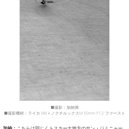
■撮影：加納満
■撮影機材：ライカ M6＋ノクチルックスM 50mm F1.2 ファースト
加納：
こちらは同じくトスカーナ地方のサン・ジミニャー