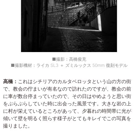
■撮影：高橋俊充
■撮影機材：ライカ SL3 ＋ ズミルックス 50mm 復刻モデル
高橋：
これはシチリアのカルタベロッタという山の方の街
で、教会の佇まいが有名なので訪れたのですが、教会の前
に車が数台停まっていたので、その日はやめようと思い街
をぶらぶらしていた時に出会った風景です。大きな岩の上
に村が栄えているところがあって、夕暮れの時間帯に光が
傾いて壁を明るく照らす様子がとてもキレイでこの写真を
撮りました。