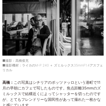
■撮影：高橋俊充
■撮影機材：ライカのM-P 240 ＋ ズミルックス35mmF1.4アスフェ
リカル
高橋：
この写真はシチリアのポッツァッロという港町で11
月の早朝にカフェで写したものです。焦点距離35mmのズ
ミルックスで結構近くによってシャッターを切ったのです
が、とてもフレンドリーな国民性があって撮れた一枚かな
と感じています。