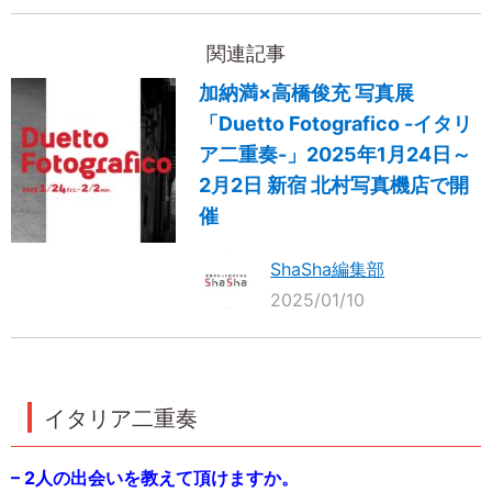
関連記事
加納満×高橋俊充 写真展
「Duetto Fotografico -イタリ
ア二重奏-」2025年1月24日～
2月2日 新宿 北村写真機店で開
催
ShaSha編集部
2025/01/10
イタリア二重奏
– 2人の出会いを教えて頂けますか。