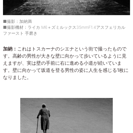
■撮影：加納満
■撮影機材：ライカ M6＋ズミルックス35mmF1.4アスフェリカル
ファースト 手磨き
加納：
これはトスカーナのシエナという街で撮ったもので
す。高齢の男性が大きな壁に向かって歩いているように見
えますが、実は壁の手前に右に進める小道が続いていま
す。壁に向かって坂道を登る男性の姿に人生を感じる1枚に
なりました。