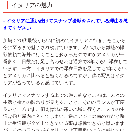
イタリアの魅力
– イタリアに通い続けてスナップ撮影をされている理由を教
えてください
加納：
20代最後くらいに初めてイタリアに行き、そこから
今に至るまで魅了され続けています。若い頃から雑誌の撮
影依頼で海外に行くことも多かったのですがアメリカが一
番多く、日数だけ足し合わせれば通算で3年くらい滞在して
います。一方、イタリアでの滞在日数を足しても1年くらい
とアメリカに比べると短くなるのですが、僕の写真はイタ
リアが合っていると感じています。
イタリアでスナップする上での魅力的なところは、人々の
生活と街との関わりが見えることと、そのバランスが丁度
良いところです。例えば北の寒い地域に行くと、人々の生
活は殆ど屋内に入ってしまい、逆にアジアの南の方だと路
上に生活観が全て出てきている事は想像できると思います
が、そのバランスがイタリアでは丁度良いように感じてい