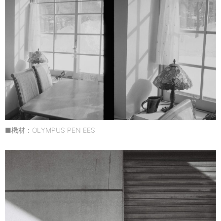
■機材：OLYMPUS PEN EES