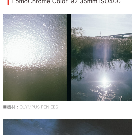
LomoChrome Color ’92 35mm ISO400
■機材：OLYMPUS PEN EES