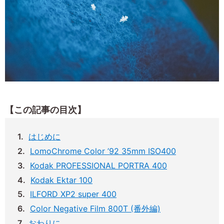
【この記事の目次】
はじめに
LomoChrome Color ’92 35mm ISO400
Kodak PROFESSIONAL PORTRA 400
Kodak Ektar 100
ILFORD XP2 super 400
Color Negative Film 800T (番外編)
おわりに