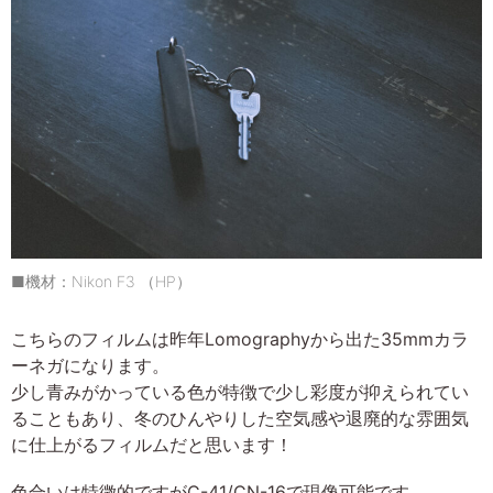
■機材：Nikon F3 （HP）
こちらのフィルムは昨年Lomographyから出た35mmカラ
ーネガになります。
少し青みがかっている色が特徴で少し彩度が抑えられてい
ることもあり、冬のひんやりした空気感や退廃的な雰囲気
に仕上がるフィルムだと思います！
色合いは特徴的ですがC-41/CN-16で現像可能です。