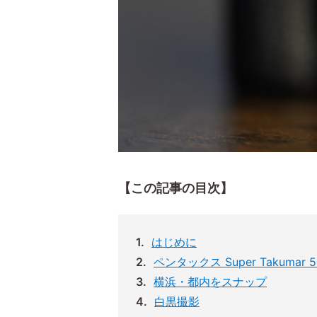
【この記事の目次】
はじめに
ペンタックス Super Takumar 5
横浜・都内をスナップ
白黒撮影