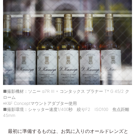
■撮影機材：ソニー α7R III + コンタックス プラナー T* G 45/2 ク
ローム
※K&F Conceptマウントアダプター使用
■撮影環境：シャッター速度1/400秒 絞りF2 ISO100 焦点距離
45mm
最初に準備するものは、お気に入りのオールドレンズと