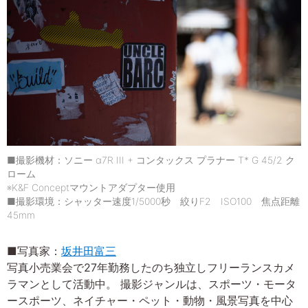
■撮影機材：ソニー α7R III + コンタックス プラナー T* G 45/2 ク
ローム
※K&F Conceptマウントアダプター使用
■撮影環境：シャッター速度1/5000秒 絞りF2 ISO100 焦点距離
45mm
■写真家：
坂井田富三
写真小売業会で27年勤務したのち独立しフリーランスカメ
ラマンとして活動中。 撮影ジャンルは、スポーツ・モータ
ースポーツ、ネイチャー・ペット・動物・風景写真を中心