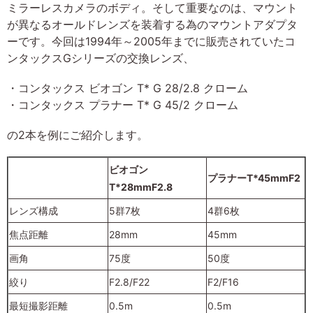
ミラーレスカメラのボディ。そして重要なのは、マウント
が異なるオールドレンズを装着する為のマウントアダプタ
ーです。今回は1994年～2005年までに販売されていたコ
ンタックスGシリーズの交換レンズ、
・コンタックス ビオゴン T* G 28/2.8 クローム
・コンタックス プラナー T* G 45/2 クローム
の2本を例にご紹介します。
ビオゴン
プラナーT*45mmF2
T*28mmF2.8
レンズ構成
5群7枚
4群6枚
焦点距離
28mm
45mm
画角
75度
50度
絞り
F2.8/F22
F2/F16
最短撮影距離
0.5m
0.5m