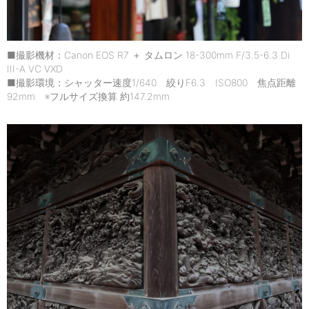
■撮影機材：Canon EOS R7 ＋ タムロン 18-300mm F/3.5-6.3 Di
III-A VC VXD
■撮影環境：シャッター速度1/640 絞りF6.3 ISO800 焦点距離
92mm ※フルサイズ換算 約147.2mm