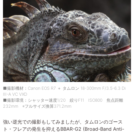
■撮影機材：Canon EOS R7 ＋ タムロン 18-300mm F/3.5-6.3 Di
III-A VC VXD
■撮影環境：シャッター速度1/20 絞りF11 ISO800 焦点距離
232mm ※フルサイズ換算371.2mm
強い逆光での撮影もしてみましたが、タムロンのゴース
ト・フレアの発生を抑えるBBAR-G2 (Broad-Band Anti-