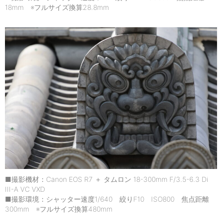
18mm ※フルサイズ換算28.8mm
■撮影機材：Canon EOS R7 ＋ タムロン 18-300mm F/3.5-6.3 Di
III-A VC VXD
■撮影環境：シャッター速度1/640 絞りF10 ISO800 焦点距離
300mm ※フルサイズ換算480mm