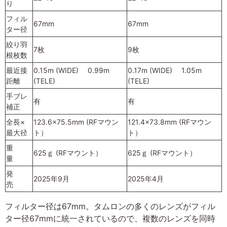
り
フィル
67mm
67mm
ター径
絞り羽
7枚
9枚
根枚数
最近接
0.15m (WIDE) 0.99m
0.17m (WIDE) 1.05m
距離
(TELE)
(TELE)
手ブレ
有
有
補正
全長×
123.6×75.5mm (RFマウン
121.4×73.8mm (RFマウン
最大径
ト）
ト）
重
625ｇ (RFマウント）
625ｇ (RFマウント）
量
発
2025年9月
2025年4月
売
フィルター径は67mm。タムロンの多くのレンズがフィル
ター径67mmに統一されているので、複数のレンズを同時