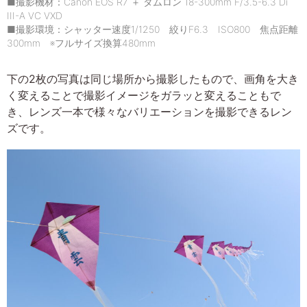
■撮影機材：Canon EOS R7 ＋ タムロン 18-300mm F/3.5-6.3 Di
III-A VC VXD
■撮影環境：シャッター速度1/1250 絞りF6.3 ISO800 焦点距離
300mm ※フルサイズ換算480mm
下の2枚の写真は同じ場所から撮影したもので、画角を大き
く変えることで撮影イメージをガラッと変えることもで
き、レンズ一本で様々なバリエーションを撮影できるレン
ズです。