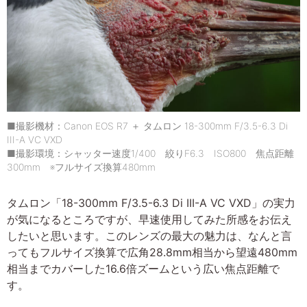
■撮影機材：Canon EOS R7 ＋ タムロン 18-300mm F/3.5-6.3 Di
III-A VC VXD
■撮影環境：シャッター速度1/400 絞りF6.3 ISO800 焦点距離
300mm ※フルサイズ換算480mm
タムロン「18-300mm F/3.5-6.3 Di III-A VC VXD」の実力
が気になるところですが、早速使用してみた所感をお伝え
したいと思います。このレンズの最大の魅力は、なんと言
ってもフルサイズ換算で広角28.8mm相当から望遠480mm
相当までカバーした16.6倍ズームという広い焦点距離で
す。