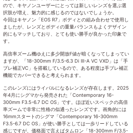
ので、キヤノンユーザーにとっては新しいレンズを選ぶ選
択肢が増え、魅力的に感じるのではないでしょうか。
今回はキヤノン「EOS R7」ボディとの組み合わせで使用し
ましたが、レンズとボディの重量バランスもよくデザイン
的にもマッチしており、とても使い勝手が良かった印象で
す。
高倍率ズーム機ゆえに多少開放F値が暗くなってしまってい
ますが、「18-300mm F/3.5-6.3 Di III-A VC VXD」は「手
ブレ補正VC」を搭載しているので、ある程度は手ブレ補正
機能でカバーできると考えられます。
このレンズにはライバルになるレンズが存在します。2025
年4月にシグマから発売された「Contemporary 16-
300mm F3.5-6.7 DC OS」です。ほぼ近いスペックの高倍
率ズームで非常に性格の似通ったレンズです。画角的には
16mmスタートのシグマ「Contemporary 16-300mm
F3.5-6.7 DC OS」が使い勝手としては一歩リードしている
感じですが、価格面で言えばタムロン「18-300mm F/3.5-