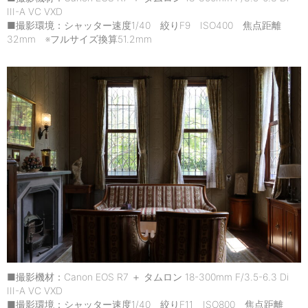
III-A VC VXD
■撮影環境：シャッター速度1/40 絞りF9 ISO400 焦点距離
32mm ※フルサイズ換算51.2mm
■撮影機材：Canon EOS R7 ＋ タムロン 18-300mm F/3.5-6.3 Di
III-A VC VXD
■撮影環境：シャッター速度1/40 絞りF11 ISO800 焦点距離