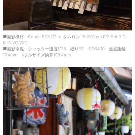
■撮影機材：Canon EOS R7 ＋ タムロン 18-300mm F/3.5-6.3 Di
III-A VC VXD
■撮影環境：シャッター速度1/25 絞りF9 ISO6400 焦点距離
124mm ※フルサイズ換算198.4mm