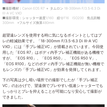
■撮影機材：Canon EOS R7 ＋ タムロン 18-300mm F/3.5-6.3 Di
III-A VC VXD
■撮影環境：シャッター速度1/160 絞りF16 ISO200 焦点距離
300mm ※フルサイズ換算480mm
超望遠レンズを使用する時に気になるポイントとしてはブ
レの軽減効果です。「18-300mm F/3.5-6.3 Di III-A VC
VXD」には「手ブレ補正VC」が搭載されています。今回使
用した「EOS R7」はボディ内手ブレ補正機能がある機種で
すが、「EOS R10」、「EOS R50」、「EOS R50 V」、
「EOS R100」などのボディ内手ブレ補正機能が無い機種で
もレンズの「手ブレ補正VC」が効果を発揮してくれます。
下の写真は少し暗い場所での撮影でしたが「手ブレ補正
VC」のおかげで、望遠側でブレやすい低速シャッターでも
しっかりとブレを抑えることが可能になり安心して撮影が
できました。