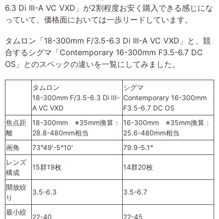
6.3 Di III-A VC VXD」が2割程度お安く購入できる感じにな
っていて、価格面においては一歩リードしています。
タムロン「18-300mm F/3.5-6.3 Di III-A VC VXD」と、競
合するシグマ「Contemporary 16-300mm F3.5-6.7 DC
OS」とのスペックの違いを一覧にしてみました。
タムロン
シグマ
18-300mm F/3.5-6.3 Di III-
Contemporary 16-300mm
A VC VXD
F3.5-6.7 DC OS
焦点距
18-300mm ※35mm換算：
16-300mm ※35mm換算：
離
28.8-480mm相当
25.6-480mm相当
画角
73°49′-5°10′
79.9-5.1°
レンズ
15群19枚
14群20枚
構成
開放絞
3.5-6.3
3.5-6.7
り
最小絞
22-40
22-45