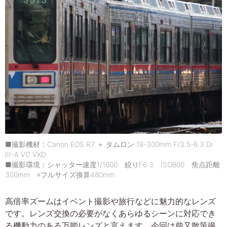
■撮影機材：Canon EOS R7 ＋ タムロン 18-300mm F/3.5-6.3 Di
III-A VC VXD
■撮影環境：シャッター速度1/1600 絞りF6.3 ISO800 焦点距離
300mm ※フルサイズ換算480mm
高倍率ズームはイベント撮影や旅行などに魅力的なレンズ
です。レンズ交換の必要がなくあらゆるシーンに対応でき
る機動力のある万能レンズと言えます。今回は柴又散策撮