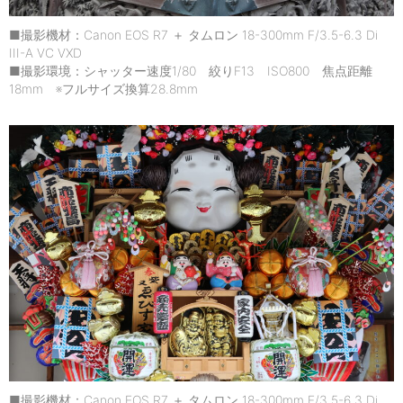
■撮影機材：Canon EOS R7 ＋ タムロン 18-300mm F/3.5-6.3 Di
III-A VC VXD
■撮影環境：シャッター速度1/80 絞りF13 ISO800 焦点距離
18mm ※フルサイズ換算28.8mm
■撮影機材：Canon EOS R7 ＋ タムロン 18-300mm F/3.5-6.3 Di