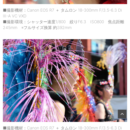
■撮影機材：Canon EOS R7 ＋ タムロン 18-300mm F/3.5-6.3 Di
III-A VC VXD
■撮影環境：シャッター速度1/800 絞りF6.3 ISO800 焦点距離
245mm ※フルサイズ換算 約392mm
■撮影機材：Canon EOS R7 ＋ タムロン 18-300mm F/3.5-6.3 Di