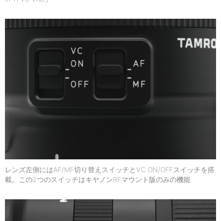
レンズ左側にはAF/MF切り替えスイッチとVC ON/OFFスイッチを搭
載。この2つのスイッチはキヤノンRFマウント版のみの機能