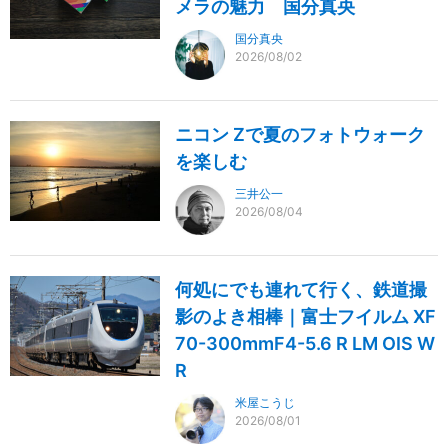
メラの魅力 国分真央
国分真央
2026/08/02
ニコン Zで夏のフォトウォーク
を楽しむ
三井公一
2026/08/04
何処にでも連れて行く、鉄道撮
影のよき相棒｜富士フイルム XF
70-300mmF4-5.6 R LM OIS W
R
米屋こうじ
2026/08/01