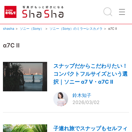
shasha
ソニー（Sony）
ソニー（Sony）のミラーレスカメラ
α7C II
α7C II
スナップだからこだわりたい！
コンパクトフルサイズという選
択｜ソニー α7 V・α7C II
鈴木知子
2026/03/02
子連れ旅でスナップもセルフィ