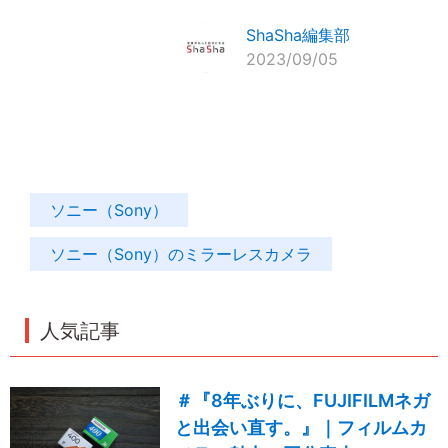
ShaSha編集部
2023/09/05
ソニー（Sony）
ソニー（Sony）のミラーレスカメラ
人気記事
＃『8年ぶりに、FUJIFILMネガ
と出会い直す。』｜フィルムカ