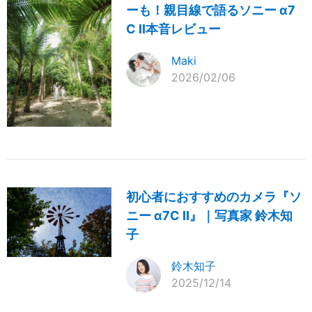
ーも！親目線で語るソニー α7
C II本音レビュー
Maki
2026/02/06
初心者におすすめのカメラ『ソ
ニー α7C II』｜写真家 鈴木知
子
鈴木知子
2025/12/14