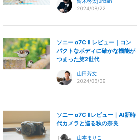
鈴木啓太|urban
2024/08/22
ソニー α7C II レビュー｜コン
パクトなボディに確かな機能が
つまった第2世代
山田芳文
2024/06/09
ソニー α7C IIレビュー｜AI新時
代カメラと巡る秋の奈良
山本まりこ