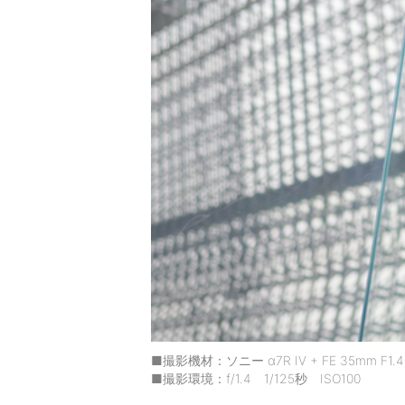
■撮影機材：ソニー α7R IV + FE 35mm F1.4
■撮影環境：f/1.4 1/125秒 ISO100