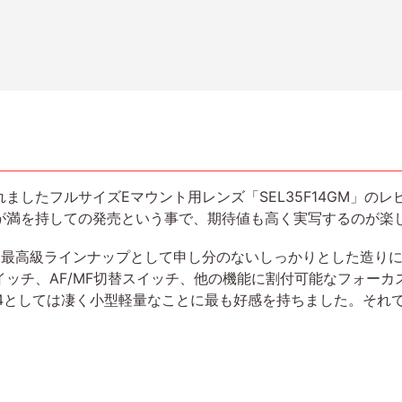
れましたフルサイズEマウント用レンズ「SEL35F14GM」の
ズが満を持しての発売という事で、期待値も高く実写するのが楽
最高級ラインナップとして申し分のないしっかりとした造りに
ッチ、AF/MF切替スイッチ、他の機能に割付可能なフォー
1.4としては凄く小型軽量なことに最も好感を持ちました。そ