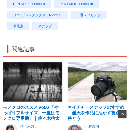
PENTAX K-1 Mark II
PENTAX K-3 Mark III
リコー/ペンタックス（Ricoh）
一眼レフカメラ
単焦点
スナップ
関連記事
モノクロのススメ vol.6 「や
ネイチャースナップのすすめ
っぱりフルサイズ、一度はモ
｜曇天を作品に活かす視点を
ノクロ専用機」｜佐々木啓太
持とう
佐々木啓太
小林義明