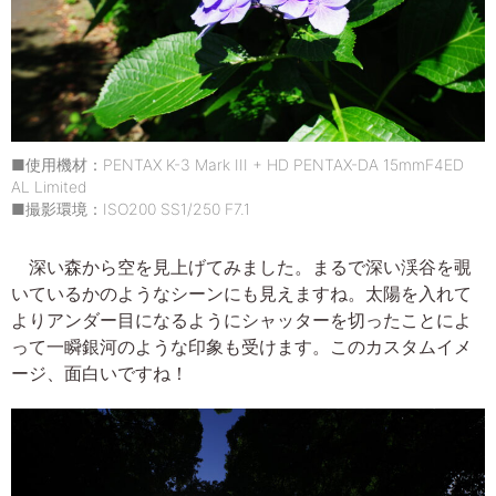
■使用機材：PENTAX K-3 Mark III + HD PENTAX-DA 15mmF4ED
AL Limited
■撮影環境：ISO200 SS1/250 F7.1
深い森から空を見上げてみました。まるで深い渓谷を覗
いているかのようなシーンにも見えますね。太陽を入れて
よりアンダー目になるようにシャッターを切ったことによ
って一瞬銀河のような印象も受けます。このカスタムイメ
ージ、面白いですね！