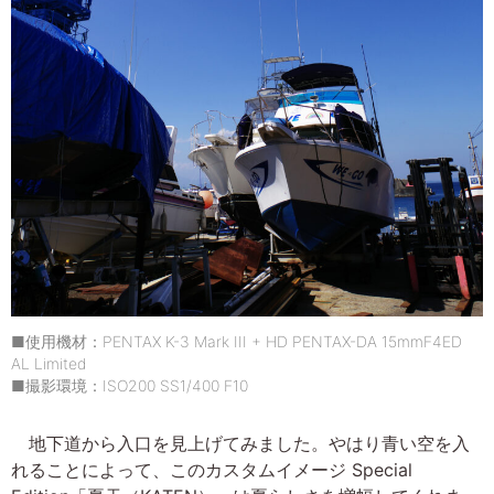
■使用機材：PENTAX K-3 Mark III + HD PENTAX-DA 15mmF4ED
AL Limited
■撮影環境：ISO200 SS1/400 F10
地下道から入口を見上げてみました。やはり青い空を入
れることによって、このカスタムイメージ Special