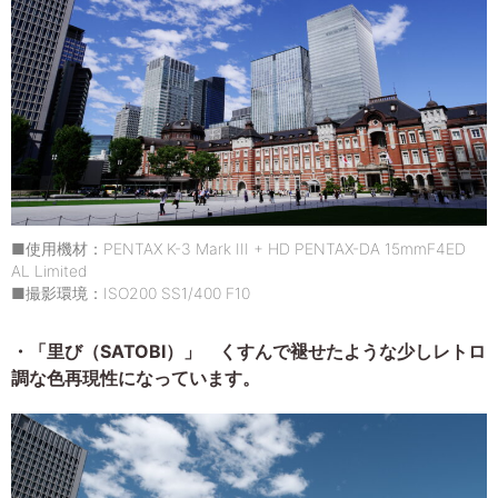
■使用機材：PENTAX K-3 Mark III + HD PENTAX-DA 15mmF4ED
AL Limited
■撮影環境：ISO200 SS1/400 F10
・「里び（SATOBI）」 くすんで褪せたような少しレトロ
調な色再現性になっています。