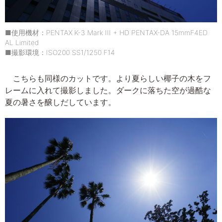
■使用機材：PENTAX K-3 Mark III + HD PENTAX-DA 15mmF4ED
AL Limited
■撮影環境：ISO200 SS1/1250 F14
こちらも同様のカットです。より夏らしい椰子の木をフ
レームに入れて撮影しました。ダークに落ちた空が過酷な
夏の暑さを醸しだしています。