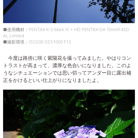
■使用機材：PENTAX K-3 Mark III + HD PENTAX-DA 15mmF4ED
AL Limited
■撮影環境：ISO200 SS1/1000 F13
今度は路傍に咲く紫陽花を撮ってみました。やはりコン
トラストが高まって、濃厚な色合いになりました。このよ
うなシチュエーションでは思い切ってアンダー目に露出補
正をかけるといい仕上がりになりましたよ。