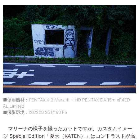
■使用機材：PENTAX K-3 Mark III + HD PENTAX-DA 15mmF4ED
AL Limited
■撮影環境：ISO200 SS1/160 F5
マリーナの様子を撮ったカットですが、カスタムイメー
ジ Special Edition「夏天（KATEN）」はコントラストが高