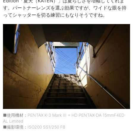
Edition「夏天（KATEN）」は夏らしさを増幅してくれま
す。パートナーレンズを選ぶ効果ですが、ワイドな眼を持
ってシャッターを切る練習にもなりそうですね。
■使用機材：PENTAX K-3 Mark III + HD PENTAX-DA 15mmF4ED
AL Limited
■撮影環境：ISO200 SS1/250 F8