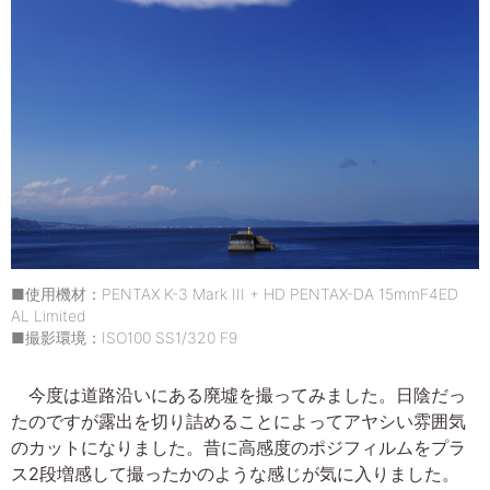
■使用機材：PENTAX K-3 Mark III + HD PENTAX-DA 15mmF4ED
AL Limited
■撮影環境：ISO100 SS1/320 F9
今度は道路沿いにある廃墟を撮ってみました。日陰だっ
たのですが露出を切り詰めることによってアヤシい雰囲気
のカットになりました。昔に高感度のポジフィルムをプラ
ス2段増感して撮ったかのような感じが気に入りました。