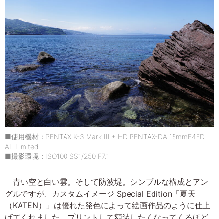
■使用機材：PENTAX K-3 Mark III + HD PENTAX-DA 15mmF4ED
AL Limited
■撮影環境：ISO100 SS1/250 F7.1
青い空と白い雲。そして防波堤。シンプルな構成とアン
グルですが、カスタムイメージ Special Edition「夏天
（KATEN）」は優れた発色によって絵画作品のように仕上
げてくれました。プリントして額装したくなってくるほど