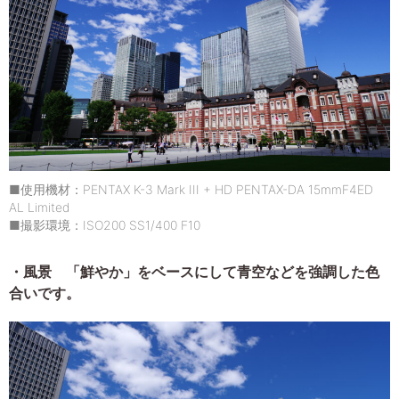
■使用機材：PENTAX K-3 Mark III + HD PENTAX-DA 15mmF4ED
AL Limited
■撮影環境：ISO200 SS1/400 F10
・風景 「鮮やか」をベースにして青空などを強調した色
合いです。