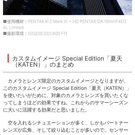
■使用機材：PENTAX K-3 Mark III + HD PENTAX-DA 15mmF4ED
AL Limited
■撮影環境：ISO200 SS1/400 F11
カスタムイメージ Special Edition「夏天
（KATEN）」のまとめ
カメラとレンズ限定のカスタムイメージとなりますが、
このカスタムイメージ Special Edition「夏天（KATEN）」
を使いたいがために、対象のカメラとレンズを買いたくな
ってしまうほどの効果ですね。これからのサマーシーズン
に大いに活躍する効果だと思いました。
空を入れるシチュエーションが多く、しかもパートナー
レンズが広角、そして絞り込むことが多いので、センサー