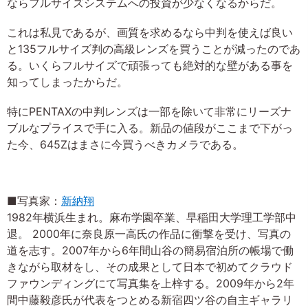
ならフルサイズシステムへの投資が少なくなるからだ。
これは私見であるが、画質を求めるなら中判を使えば良い
と135フルサイズ判の高級レンズを買うことが減ったのであ
る。いくらフルサイズで頑張っても絶対的な壁がある事を
知ってしまったからだ。
特にPENTAXの中判レンズは一部を除いて非常にリーズナ
ブルなプライスで手に入る。新品の値段がここまで下がっ
た今、645Zはまさに今買うべきカメラである。
■写真家：
新納翔
1982年横浜生まれ。麻布学園卒業、早稲田大学理工学部中
退。 2000年に奈良原一高氏の作品に衝撃を受け、写真の
道を志す。2007年から6年間山谷の簡易宿泊所の帳場で働
きながら取材をし、その成果として日本で初めてクラウド
ファウンディングにて写真集を上梓する。2009年から2年
間中藤毅彦氏が代表をつとめる新宿四ツ谷の自主ギャラリ