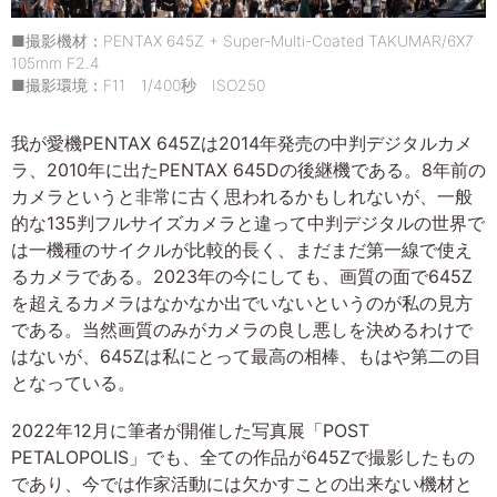
■撮影機材：PENTAX 645Z + Super-Multi-Coated TAKUMAR/6X7
105mm F2.4
■撮影環境：F11 1/400秒 ISO250
我が愛機PENTAX 645Zは2014年発売の中判デジタルカメ
ラ、2010年に出たPENTAX 645Dの後継機である。8年前の
カメラというと非常に古く思われるかもしれないが、一般
的な135判フルサイズカメラと違って中判デジタルの世界で
は一機種のサイクルが比較的長く、まだまだ第一線で使え
るカメラである。2023年の今にしても、画質の面で645Z
を超えるカメラはなかなか出でいないというのが私の見方
である。当然画質のみがカメラの良し悪しを決めるわけで
はないが、645Zは私にとって最高の相棒、もはや第二の目
となっている。
2022年12月に筆者が開催した写真展「POST
PETALOPOLIS」でも、全ての作品が645Zで撮影したもの
であり、今では作家活動には欠かすことの出来ない機材と