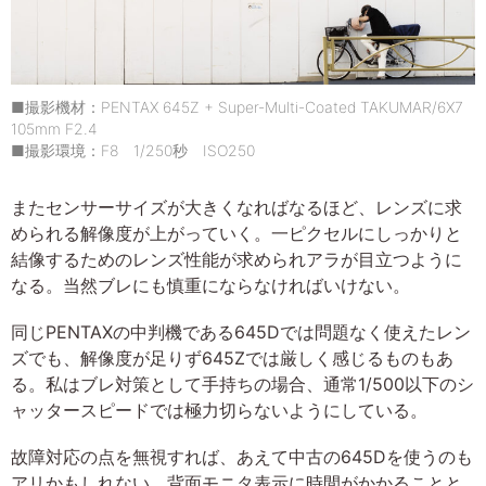
■撮影機材：PENTAX 645Z + Super-Multi-Coated TAKUMAR/6X7
105mm F2.4
■撮影環境：F8 1/250秒 ISO250
またセンサーサイズが大きくなればなるほど、レンズに求
められる解像度が上がっていく。一ピクセルにしっかりと
結像するためのレンズ性能が求められアラが目立つように
なる。当然ブレにも慎重にならなければいけない。
同じPENTAXの中判機である645Dでは問題なく使えたレン
ズでも、解像度が足りず645Zでは厳しく感じるものもあ
る。私はブレ対策として手持ちの場合、通常1/500以下のシ
ャッタースピードでは極力切らないようにしている。
故障対応の点を無視すれば、あえて中古の645Dを使うのも
アリかもしれない。背面モニタ表示に時間がかかることと