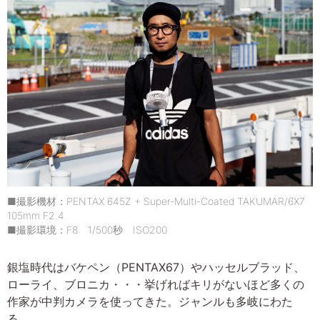
■撮影機材：PENTAX 645Z + Super-Multi-Coated TAKUMAR/6X7
105mm F2.4
■撮影環境：F8 1/500秒 ISO200
銀塩時代はバケペン（PENTAX67）やハッセルブラッド、
ローライ、ブロニカ・・・挙げればキリがないほど多くの
作家が中判カメラを使ってきた。ジャンルも多岐にわた
る。