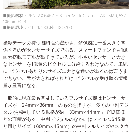
■撮影機材：PENTAX 645Z + Super-Multi-Coated TAKUMAR/6X7
105mm F2.4
■撮影環境：F11 1/1000秒 ISO200
撮影データの持つ階調性の豊かさ、解像感に一番大きく関
係するのがセンサーサイズである。スマートフォンでも1億
画素搭載モデルが出てきているが、小さいセンサーと大き
なセンサーを1億個のピクセルに分割するわけなので、単純
に1ピクセルあたりのサイズに大きな違いが出るのは言うま
でもない。元が大きればそれだけ1ピクセルが受け取る情報
量が豊富になる。
一般的に現在最も普及しているフルサイズ機はセンサーサ
イズが「24mm×36mm」のものを指すが、多くの中判デジ
タルが採用している規格が約「33mm×44mm」で1.7倍ほ
どの面積がある。中判デジタルのなかにはフィルム645機
と同じサイズ（60mm×45mm）の中判フルサイズやスクウ