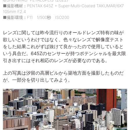
■撮影機材：PENTAX 645Z + Super-Multi-Coated TAKUMAR/6X7
105mm F2.4
■撮影環境：F11 1/500秒 ISO200
レンズに関しては昨今流行りのオールドレンズ特有の味が
欲しいというわけではなく、色々なレンズで解像度テスト
をした結果これがずば抜けて良かったので使用していると
いう具合だ。645Zのセンサーが持つポテンシャルを最大限
引き出すにはそれ相応のレンズが必要なのである。
上の写真は汐留の高層ビルから築地方面を撮影したものだ
が、一部分を切り出してみよう。