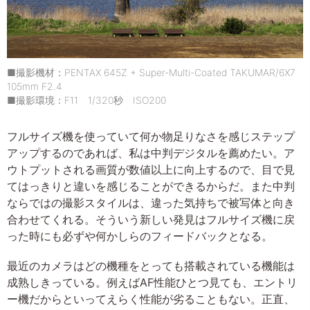
■撮影機材：PENTAX 645Z + Super-Multi-Coated TAKUMAR/6X7
105mm F2.4
■撮影環境：F11 1/320秒 ISO200
フルサイズ機を使っていて何か物足りなさを感じステップ
アップするのであれば、私は中判デジタルを薦めたい。ア
ウトプットされる画質が数値以上に向上するので、目で見
てはっきりと違いを感じることができるからだ。また中判
ならではの撮影スタイルは、違った気持ちで被写体と向き
合わせてくれる。そういう新しい発見はフルサイズ機に戻
った時にも必ずや何かしらのフィードバックとなる。
最近のカメラはどの機種をとっても搭載されている機能は
成熟しきっている。例えばAF性能ひとつ見ても、エントリ
ー機だからといってえらく性能が劣ることもない。正直、