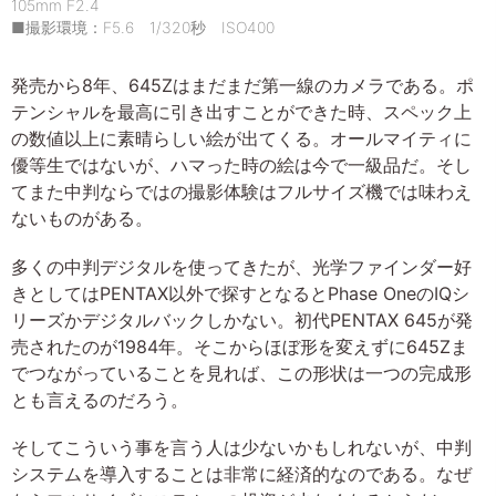
105mm F2.4
■撮影環境：F5.6 1/320秒 ISO400
発売から8年、645Zはまだまだ第一線のカメラである。ポ
テンシャルを最高に引き出すことができた時、スペック上
の数値以上に素晴らしい絵が出てくる。オールマイティに
優等生ではないが、ハマった時の絵は今で一級品だ。そし
てまた中判ならではの撮影体験はフルサイズ機では味わえ
ないものがある。
多くの中判デジタルを使ってきたが、光学ファインダー好
きとしてはPENTAX以外で探すとなるとPhase OneのIQシ
リーズかデジタルバックしかない。初代PENTAX 645が発
売されたのが1984年。そこからほぼ形を変えずに645Zま
でつながっていることを見れば、この形状は一つの完成形
とも言えるのだろう。
そしてこういう事を言う人は少ないかもしれないが、中判
システムを導入することは非常に経済的なのである。なぜ