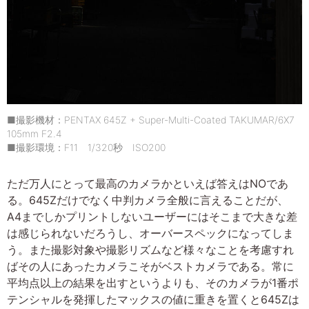
■撮影機材：PENTAX 645Z + Super-Multi-Coated TAKUMAR/6X7
105mm F2.4
■撮影環境：F11 1/320秒 ISO200
ただ万人にとって最高のカメラかといえば答えはNOであ
る。645Zだけでなく中判カメラ全般に言えることだが、
A4までしかプリントしないユーザーにはそこまで大きな差
は感じられないだろうし、オーバースペックになってしま
う。また撮影対象や撮影リズムなど様々なことを考慮すれ
ばその人にあったカメラこそがベストカメラである。常に
平均点以上の結果を出すというよりも、そのカメラが1番ポ
テンシャルを発揮したマックスの値に重きを置くと645Zは