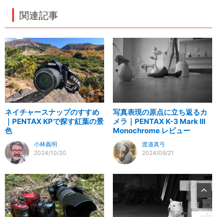
関連記事
ネイチャースナップのすすめ
写真表現の原点に立ち返るカ
｜PENTAX KPで探す紅葉の景
メラ｜PENTAX K-3 Mark III
色
Monochrome レビュー
小林義明
渡邉真弓
2024/10/20
2024/09/21