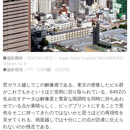
■撮影機材：PENTAX 645Z + Super-Multi-Coated TAKUMAR/6X7
105mm F2.4
■撮影環境：F11 1/500秒 ISO200
窓ガラス越しでこの解像感である。東京の密集したビル群
がこれでもかというほど克明に切り取られている。645Zの
生み出すデータは解像度と豊富な階調性を同時に持ちあわ
せている点が素晴らしく、ビッグプリントにすることで景
色をそこに持ってきたのではないかと思うほどの再現性を
見せてくれる。画面越しでは十分にこの点が読者に伝えら
れないのが残念である。