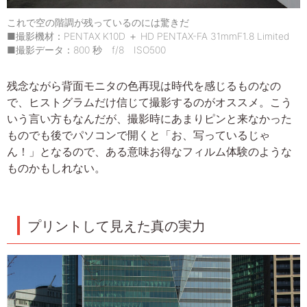
これで空の階調が残っているのには驚きだ
■撮影機材：PENTAX K10D ＋ HD PENTAX-FA 31mmF1.8 Limited
■撮影データ：800 秒 f/8 ISO500
残念ながら背面モニタの色再現は時代を感じるものなの
で、ヒストグラムだけ信じて撮影するのがオススメ。こう
いう言い方もなんだが、撮影時にあまりピンと来なかった
ものでも後でパソコンで開くと「お、写っているじゃ
ん！」となるので、ある意味お得なフィルム体験のような
ものかもしれない。
プリントして見えた真の実力