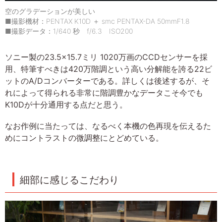
空のグラデーションが美しい
■撮影機材：PENTAX K10D ＋ smc PENTAX-DA 50mmF1.8
■撮影データ：1/640 秒 f/6.3 ISO200
ソニー製の23.5×15.7ミリ 1020万画のCCDセンサーを採
用、特筆すべきは420万階調という高い分解能を誇る22ビ
ットのA/Dコンバーターである。詳しくは後述するが、そ
れによって得られる非常に階調豊かなデータこそ今でも
K10Dが十分通用する点だと思う。
なお作例に当たっては、なるべく本機の色再現を伝えるた
めにコントラストの微調整にとどめている。
細部に感じるこだわり