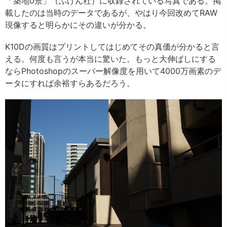
「築地0景」（ふげん社）に収録されている写真である。掲
載したのは当時のデータであるが、やはり今回改めてRAW
現像すると明らかにその違いが分かる。
K10Dの画質はプリントしてはじめてその真価が分かると言
える。何度も言うが本当に驚いた。もっと大伸ばしにする
ならPhotoshopのスーパー解像度を用いて4000万画素のデ
ータにすれば余裕すらあるだろう。