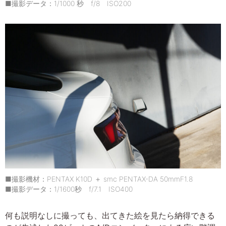
■撮影データ：1/1000 秒 f/8 ISO200
■撮影機材：PENTAX K10D ＋ smc PENTAX-DA 50mmF1.8
■撮影データ：1/1600秒 f/7.1 ISO400
何も説明なしに撮っても、出てきた絵を見たら納得できる