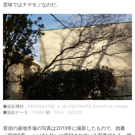
意味ではナマモノなのだ。
■撮影機材：PENTAX K10D ＋ HD PENTAX-FA 31mmF1.8 Limited
■撮影データ：1/1000 秒 f/5.6 ISO200
冒頭の築地市場の写真は2013年に撮影したもので、拙書