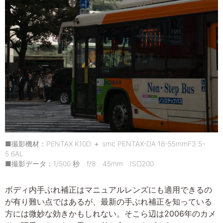
■撮影機材：PENTAX K10D ＋ smc PENTAX-DA 18-55mmF3.5-
5.6AL
■撮影データ：1/500 秒 f/8 45mm ISO200
ボディ内手ぶれ補正はマニュアルレンズにも適用できるの
が有り難い点ではあるが、最新の手ぶれ補正を知っている
方には微妙な効きかもしれない。そこら辺は2006年のカメ