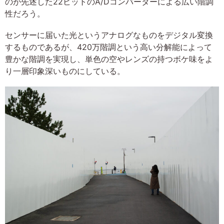
のが先述した22ビットのA/Dコンバーターによる広い階調
性だろう。
センサーに届いた光というアナログなものをデジタル変換
するものであるが、420万階調という高い分解能によって
豊かな階調を実現し、単色の空やレンズの持つボケ味をよ
り一層印象深いものにしている。