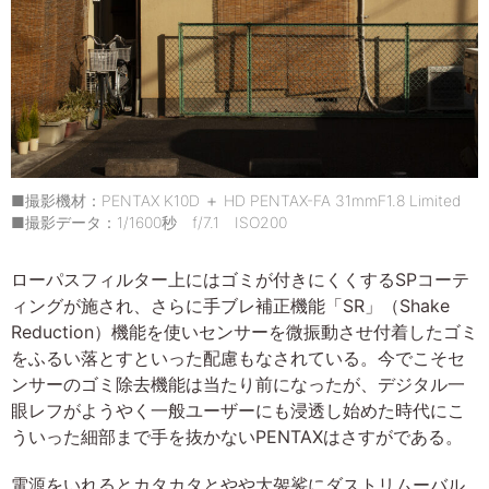
■撮影機材：PENTAX K10D ＋ HD PENTAX-FA 31mmF1.8 Limited
■撮影データ：1/1600秒 f/7.1 ISO200
ローパスフィルター上にはゴミが付きにくくするSPコーテ
ィングが施され、さらに手ブレ補正機能「SR」（Shake
Reduction）機能を使いセンサーを微振動させ付着したゴミ
をふるい落とすといった配慮もなされている。今でこそセ
ンサーのゴミ除去機能は当たり前になったが、デジタル一
眼レフがようやく一般ユーザーにも浸透し始めた時代にこ
ういった細部まで手を抜かないPENTAXはさすがである。
電源をいれるとカタカタとやや大袈裟にダストリムーバル