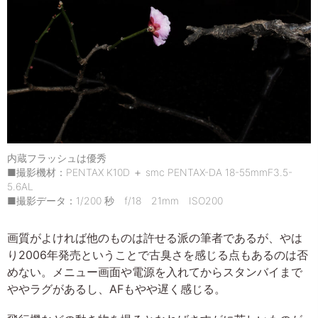
内蔵フラッシュは優秀
■撮影機材：PENTAX K10D ＋ smc PENTAX-DA 18-55mmF3.5-
5.6AL
■撮影データ：1/200 秒 f/18 21mm ISO200
画質がよければ他のものは許せる派の筆者であるが、やは
り2006年発売ということで古臭さを感じる点もあるのは否
めない。メニュー画面や電源を入れてからスタンバイまで
ややラグがあるし、AFもやや遅く感じる。