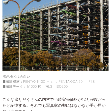
湾岸地区は面白い
■撮影機材：PENTAX K10D ＋ smc PENTAX-DA 50mmF1.8
■撮影データ：1/1000 秒 f/6.3 ISO200
こんな盛りだくさんの内容で当時実売価格が12万程度だっ
たと記憶する。それでも写真家の卵にはなかなか手が届か