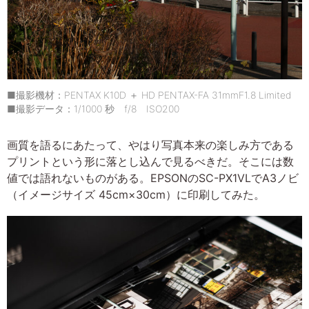
■撮影機材：PENTAX K10D ＋ HD PENTAX-FA 31mmF1.8 Limited
■撮影データ：1/1000 秒 f/8 ISO200
画質を語るにあたって、やはり写真本来の楽しみ方である
プリントという形に落とし込んで見るべきだ。そこには数
値では語れないものがある。EPSONのSC-PX1VLでA3ノビ
（イメージサイズ 45cm×30cm）に印刷してみた。