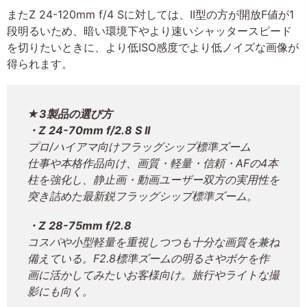
またZ 24-120mm f/4 Sに対しては、II型の方が開放F値が1
段明るいため、暗い環境下やより速いシャッタースピード
を切りたいときに、より低ISO感度でより低ノイズな画像が
得られます。
★3製品の選び方
・Z 24-70mm f/2.8 S II
プロ/ハイアマ向けフラッグシップ標準ズーム
仕事や本格作品向け、画質・軽量・信頼・AFの4本
柱を強化し、静止画・動画ユーザー双方の実用性を
突き詰めた最新鋭フラッグシップ標準ズーム。
・Z 28-75mm f/2.8
コスパや小型軽量を重視しつつも十分な画質を兼ね
備えている。F2.8標準ズームの明るさやボケを作
画に活かしてみたいお客様向け。旅行やライトな撮
影にも向く。