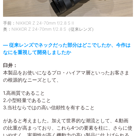
手前：NIKKOR Z 24-70mm f/2.8 S II
奥：NIKKOR Z 24-70mm f/2.8 S（従来レンズ）
― 従来レンズでネックだった部分はどこでしたか、今作は
なにを重視して開発しましたか
臼井：
本製品をお使いになるプロ・ハイアマ層といったお客さま
の根源的なニーズとして、
1.高画質であること
2.小型軽量であること
3.当社ならではの高い信頼性を有すること
があると考えました。加えて世界的な潮流として、4.動画
の比重が高まっており、これら4つの要素を柱に、さらに使
いやすく、実用性が高く機動力の高い製品に仕上げられる