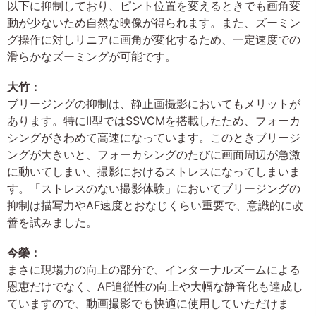
以下に抑制しており、ピント位置を変えるときでも画角変
動が少ないため自然な映像が得られます。また、ズーミン
グ操作に対しリニアに画角が変化するため、一定速度での
滑らかなズーミングが可能です。
大竹：
ブリージングの抑制は、静止画撮影においてもメリットが
あります。特にII型ではSSVCMを搭載したため、フォーカ
シングがきわめて高速になっています。このときブリージ
ングが大きいと、フォーカシングのたびに画面周辺が急激
に動いてしまい、撮影におけるストレスになってしまいま
す。「ストレスのない撮影体験」においてブリージングの
抑制は描写力やAF速度とおなじくらい重要で、意識的に改
善を試みました。
今榮：
まさに現場力の向上の部分で、インターナルズームによる
恩恵だけでなく、AF追従性の向上や大幅な静音化も達成し
ていますので、動画撮影でも快適に使用していただけま