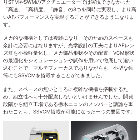
りSTMやSWMのアクチュエーターでは実現できなかった
「高速」「高精度」「静音」の3つを同時に実現し、より高
いAFパフォーマンスを実現することができるようになりま
す。
メカ的な機構としては複雑になり、そのためのスペースも
余計に必要にはなりますが、光学設計の工夫によりAFレン
ズ群を小径軽量化し、メカ部品形状やその配置、VCM形状
の最適化をシミュレーションや試作を用いて徹底して追い
込むことで、マルチフォーカスでありながらも、小型な鏡
筒にもSSVCMを搭載することができました。
また、スペースの無いところに複雑な機構を搭載するた
め、組立性へも十分配慮しないといけませんでした。開発
段階から組立工場である栃木ニコンのメンバーと議論を重
ねたことも、SSVCM搭載が可能になった一つの要因です。