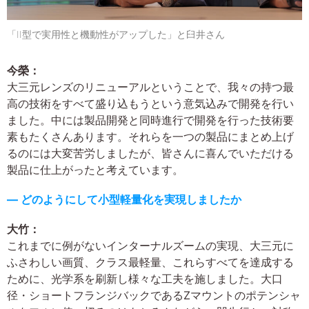
「II型で実用性と機動性がアップした」と臼井さん
今榮：
大三元レンズのリニューアルということで、我々の持つ最
高の技術をすべて盛り込もうという意気込みで開発を行い
ました。中には製品開発と同時進行で開発を行った技術要
素もたくさんあります。それらを一つの製品にまとめ上げ
るのには大変苦労しましたが、皆さんに喜んでいただける
製品に仕上がったと考えています。
― どのようにして小型軽量化を実現しましたか
大竹：
これまでに例がないインターナルズームの実現、大三元に
ふさわしい画質、クラス最軽量、これらすべてを達成する
ために、光学系を刷新し様々な工夫を施しました。大口
径・ショートフランジバックであるZマウントのポテンシャ