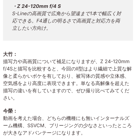
・Z 24-120mm f/4 S
S-Lineの高画質で広角から望遠まで1本で幅広く対
応できる。F4通しの明るさで高画質と対応力を両
立したい方向け。
大竹：
描写力や高画質について補足になりますが、Z 24-120mm
f/4Sと描写を比較すると、今回のII型はより繊細で上質な解
像と柔らかいボケを有しており、被写体の質感や立体感、
空気感をより高度に表現できます。単なる高解像を超えた
描写の違いを有していますので、ぜひ撮り比べてみてくだ
さい。
今榮：
動画を考えた場合、どちらの機種にも無いインターナルズ
ーム機構、SSVCM、ブリージングの少なさといったところ
が大きなアドバンテージになります。