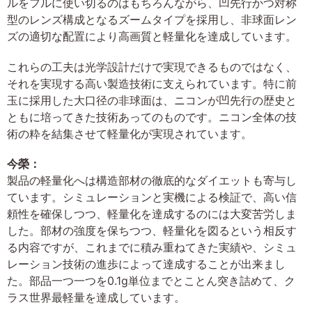
ルをフルに使い切るのはもちろんながら、凹先行かつ対称
型のレンズ構成となるズームタイプを採用し、非球面レン
ズの適切な配置により高画質と軽量化を達成しています。
これらの工夫は光学設計だけで実現できるものではなく、
それを実現する高い製造技術に支えられています。特に前
玉に採用した大口径の非球面は、ニコンが凹先行の歴史と
ともに培ってきた技術あってのものです。ニコン全体の技
術の粋を結集させて軽量化が実現されています。
今榮：
製品の軽量化へは構造部材の徹底的なダイエットも寄与し
ています。シミュレーションと実機による検証で、高い信
頼性を確保しつつ、軽量化を達成するのには大変苦労しま
した。部材の強度を保ちつつ、軽量化を図るという相反す
る内容ですが、これまでに積み重ねてきた実績や、シミュ
レーション技術の進歩によって達成することが出来まし
た。部品一つ一つを0.1g単位までとことん突き詰めて、ク
ラス世界最軽量を達成しています。