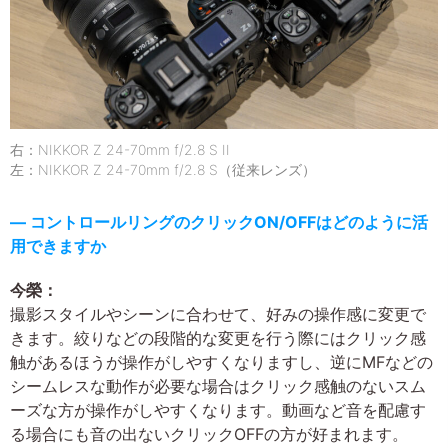
右：NIKKOR Z 24-70mm f/2.8 S II
左：NIKKOR Z 24-70mm f/2.8 S（従来レンズ）
― コントロールリングのクリックON/OFFはどのように活
用できますか
今榮：
撮影スタイルやシーンに合わせて、好みの操作感に変更で
きます。絞りなどの段階的な変更を行う際にはクリック感
触があるほうが操作がしやすくなりますし、逆にMFなどの
シームレスな動作が必要な場合はクリック感触のないスム
ーズな方が操作がしやすくなります。動画など音を配慮す
る場合にも音の出ないクリックOFFの方が好まれます。