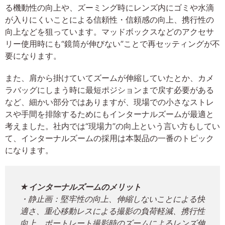
る機動性の向上や、ズーミング時にレンズ内にゴミや水滴
が入りにくいことによる信頼性・信頼感の向上、携行性の
向上などを狙っています。マッドボックスなどのアクセサ
リー使用時にも“鏡筒が伸びない”ことで再セッティングが不
要になります。
また、肩から掛けていてズームが伸縮していたとか、カメ
ラバッグにしまう時に最短ポジションまで戻す必要がある
など、細かい部分ではありますが、現場での小さなストレ
スや手間を排除するためにもインターナルズームが最適と
考えました。社内では“現場力”の向上という言い方もしてい
て、インターナルズームの採用は本製品の一番のトピック
になります。
★インターナルズームのメリット
・静止画：堅牢性の向上、伸縮しないことによる快
適さ、重心移動レスによる撮影の負荷軽減、携行性
向上、ポートレート撮影時のズームによるレンズ伸