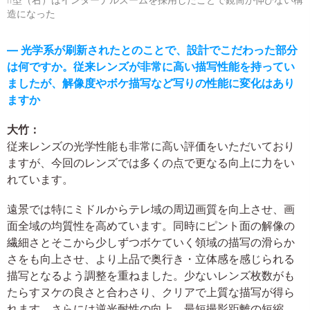
II型（右）はインターナルズームを採用したことで鏡筒が伸びない構
造になった
― 光学系が刷新されたとのことで、設計でこだわった部分
は何ですか。従来レンズが非常に高い描写性能を持ってい
ましたが、解像度やボケ描写など写りの性能に変化はあり
ますか
大竹：
従来レンズの光学性能も非常に高い評価をいただいており
ますが、今回のレンズでは多くの点で更なる向上に力をい
れています。
遠景では特にミドルからテレ域の周辺画質を向上させ、画
面全域の均質性を高めています。同時にピント面の解像の
繊細さとそこから少しずつボケていく領域の描写の滑らか
さをも向上させ、より上品で奥行き・立体感を感じられる
描写となるよう調整を重ねました。少ないレンズ枚数がも
たらすヌケの良さと合わさり、クリアで上質な描写が得ら
れます。さらには逆光耐性の向上、最短撮影距離の短縮、