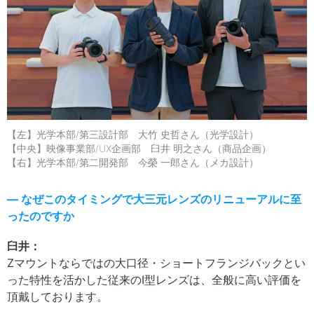
【左】光学本部/第三設計部 大竹 史哲さん（光学設計）
【中央】映像事業部/UX企画部 臼井 明之さん（商品企画）
【右】光学本部/第二開発部 今榮 一郎さん（メカ設計）
― なぜこのタイミングで大三元レンズのリニューアルに至
ったのですか
臼井：
Zマウントならではの大口径・ショートフランジバックとい
った特性を活かした従来のI型レンズは、全般に高い評価を
頂戴しております。