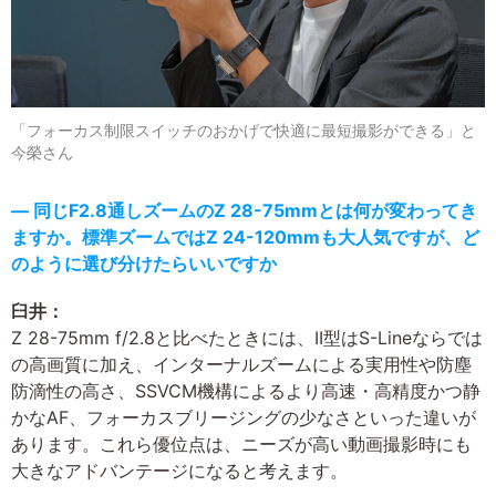
「フォーカス制限スイッチのおかげで快適に最短撮影ができる」と
今榮さん
― 同じF2.8通しズームのZ 28-75mmとは何が変わってき
ますか。標準ズームではZ 24-120mmも大人気ですが、ど
のように選び分けたらいいですか
臼井：
Z 28-75mm f/2.8と比べたときには、II型はS-Lineならでは
の高画質に加え、インターナルズームによる実用性や防塵
防滴性の高さ、SSVCM機構によるより高速・高精度かつ静
かなAF、フォーカスブリージングの少なさといった違いが
あります。これら優位点は、ニーズが高い動画撮影時にも
大きなアドバンテージになると考えます。