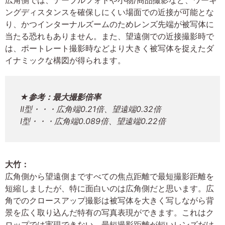
ングディスタンスを確保しにくい場面での近接が可能とな
り、かつインターナルズームのためレンズ先端が被写体に
当たる恐れもありません。また、望遠側での近接撮影時で
は、ポートレート撮影時などより大きく被写体を捉えたダ
イナミックな構図が得られます。
★参考：最大撮影倍率
II型・・・広角端0.21倍、望遠端0.32倍
I型・・・広角端0.089倍、望遠端0.22倍
大竹：
広角側から望遠側まですべての焦点距離で最短撮影距離を
短縮しましたが、特に面白いのは広角側だと思います。広
角でのクロースアップ撮影は被写体を大きく写しながら背
景を広く取り込んだ特有の写真表現ができます。これはク
ロップでは実現できない、最短撮影距離が短いレンズだけ