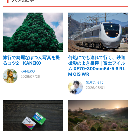
旅行で綺麗なぽつん写真を撮
何処にでも連れて行く、鉄道
るコツ2｜KANEKO
撮影のよき相棒｜富士フイル
ム XF70-300mmF4-5.6 R L
KANEKO
M OIS WR
2026/07/26
米屋こうじ
2026/08/01