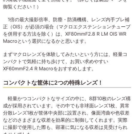
御覧ください！）
1倍の最大撮影倍率、防塵・防滴機構、レンズ内手ブレ補
正（OIS）が必須の場合（マクロエクステンションチューブ
を併用する方法を除く）は、XF80mmF2.8 R LM OIS WR
Macroという選択になるかと思います。
まずマクロレンズを体験してみたいという方には、軽量コ
ンパクトで気軽に持ち歩けて、お買い求めやすい
XF60mmF2.4 R Macroをおすすめします。
コンパクトな筐体に2つの特殊レンズ！
軽量かつコンパクトなサイズの中に、8群10枚のレンズ構
成が採用されています。その中でも非球面レンズ1枚、異常
分散レンズ1枚が筐体中央部に設置され、像面湾曲や色収差
などのさまざまな収差を効果的に制御してくれます。実際
に撮影で使用した際も、顕著に気になる収差は見受けられ