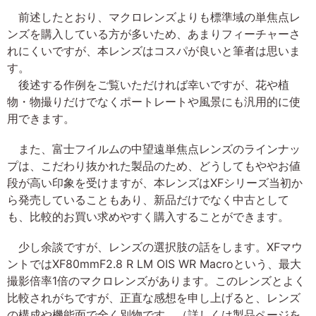
前述したとおり、マクロレンズよりも標準域の単焦点レ
ンズを購入している方が多いため、あまりフィーチャーさ
れにくいですが、本レンズはコスパが良いと筆者は思いま
す。
後述する作例をご覧いただければ幸いですが、花や植
物・物撮りだけでなくポートレートや風景にも汎用的に使
用できます。
また、富士フイルムの中望遠単焦点レンズのラインナッ
プは、こだわり抜かれた製品のため、どうしてもややお値
段が高い印象を受けますが、本レンズはXFシリーズ当初か
ら発売していることもあり、新品だけでなく中古として
も、比較的お買い求めやすく購入することができます。
少し余談ですが、レンズの選択肢の話をします。XFマウ
ントではXF80mmF2.8 R LM OIS WR Macroという、最大
撮影倍率1倍のマクロレンズがあります。このレンズとよく
比較されがちですが、正直な感想を申し上げると、レンズ
の構成や機能面で全く別物です。（詳しくは製品ページを