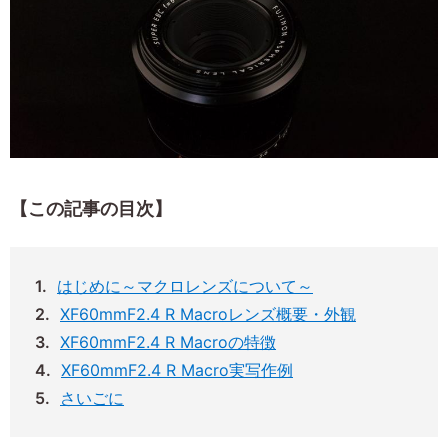
【この記事の目次】
はじめに～マクロレンズについて～
XF60mmF2.4 R Macroレンズ概要・外観
XF60mmF2.4 R Macroの特徴
XF60mmF2.4 R Macro実写作例
さいごに