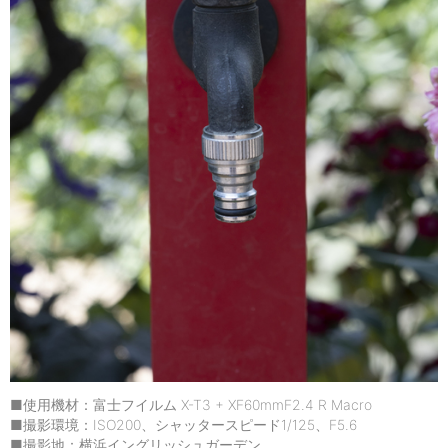
■使用機材：富士フイルム X-T3 + XF60mmF2.4 R Macro
■撮影環境：ISO200、シャッタースピード1/125、F5.6
■撮影地：横浜イングリッシュガーデン