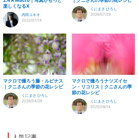
2.4 R Macro｜写真がもっと
｜クニさんの季節の花レシピ
楽しくなるX
くにまさ ひろし
2026/07/29
内田ユキオ
2022/07/14
マクロで撮ろう藤・ルピナス
マクロで撮ろうナツズイセ
｜クニさんの季節の花レシピ
ン・リコリス｜クニさんの季
節の花レシピ
くにまさ ひろし
2026/04/28
くにまさ ひろし
2025/08/14
人気記事