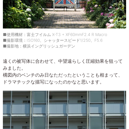
■使用機材：富士フイルム X-T3 + XF60mmF2.4 R Macro
■撮影環境：ISO160、シャッタースピード1/250、F5.6
■撮影地：横浜イングリッシュガーデン
遠くの被写体に合わせて、中望遠らしく圧縮効果を狙って
みました。
構図内のベンチのみ日なただったということも相まって、
ドラマチックな描写になったのかなと思います。