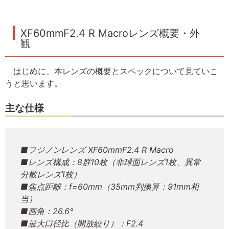
XF60mmF2.4 R Macroレンズ概要・外
観
はじめに、本レンズの概要とスペックについて見ていこ
うと思います。
主な仕様
■フジノンレンズ XF60mmF2.4 R Macro
■レンズ構成：8群10枚（非球面レンズ1枚、異常
分散レンズ1枚）
■焦点距離：f=60mm（35mm判換算：91mm相
当）
■画角：26.6°
■最大口径比（開放絞り）：F2.4