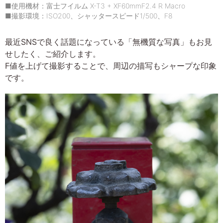
■使用機材：富士フイルム X-T3 + XF60mmF2.4 R Macro
■撮影環境：ISO200、シャッタースピード1/500、F8
最近SNSで良く話題になっている「無機質な写真」もお見
せしたく、ご紹介します。
F値を上げて撮影することで、周辺の描写もシャープな印象
です。