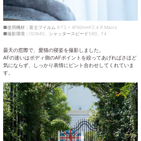
■使用機材：富士フイルム X-T3 + XF60mmF2.4 R Macro
■撮影環境：ISO640、シャッタースピード1/60、F4
曇天の窓際で、愛猫の寝姿を撮影しました。
AFの迷いはボディ側のAFポイントを絞ってあげればさほど
気にならず、しっかり表情にピント合わせしてくれていま
す。