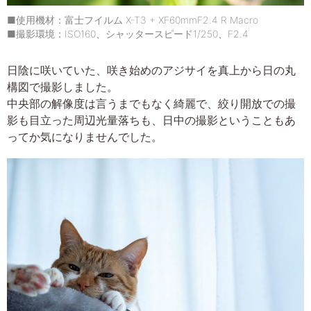
■使用機材：富士フイルム X-T3 + XF60mmF2.4 R Macro
■撮影環境：ISO160、シャッタースピード1/250、F2.4
日陰に咲いていた、咲き始めのアジサイを真上から日の丸
構図で撮影しました。
中央部の解像度は言うまでもなく綺麗で、絞り開放での撮
影も目立った周辺光量落ちも、日中の撮影ということもあ
ってか気になりませんでした。