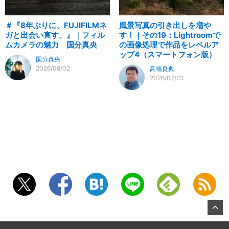
＃『8年ぶりに、FUJIFILMネ
風景写真の引き出しを増や
ガと出会い直す。』｜フィル
す！｜その19：Lightroomで
ムカメラの魅力 国分真央
の画像処理で作品をレベルア
ップ4（スマートフォン版）
国分真央
2026/08/02
高橋良典
2026/07/23