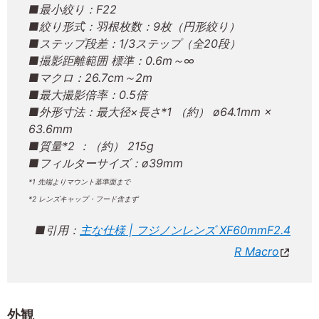
■最小絞り：F22
■絞り形式：羽根枚数：9枚（円形絞り）
■ステップ段差：1/3ステップ（全20段）
■撮影距離範囲 標準：0.6m～∞
■マクロ：26.7cm～2m
■最大撮影倍率：0.5倍
■外形寸法：最大径×長さ*1 （約） ø64.1mm ×
63.6mm
■質量*2 ：（約） 215g
■フィルターサイズ：ø39mm
*1 先端よりマウント基準面まで
*2 レンズキャップ・フード含まず
■引用：
主な仕様 | フジノンレンズ XF60mmF2.4
R Macro
外観