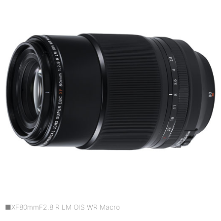
■XF80mmF2.8 R LM OIS WR Macro