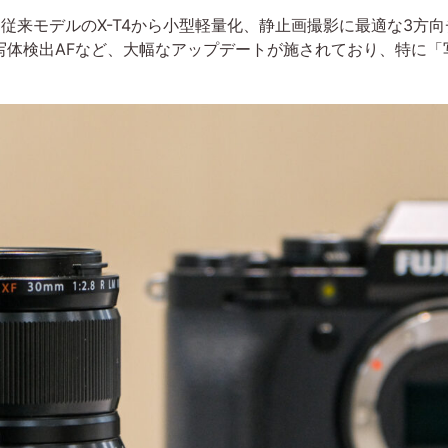
来モデルのX-T4から小型軽量化、静止画撮影に最適な3方
写体検出AFなど、大幅なアップデートが施されており、特に「