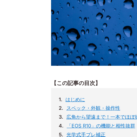
【この記事の目次】
はじめに
スペック・外観・操作性
広角から望遠まで！一本でほぼ
「EOS R10」の機能と相性抜群
光学式手ブレ補正