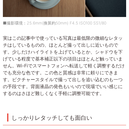
■撮影環境：25.6mm(換算約50mm) F4.5 ISO100 SS1/80
実はこの記事中で使っている写真は最低限の微細なレタッ
チはしているものの、ほとんど撮って出しに近いもので
す。少しだけハイライトを上げているとか、シャドウを下
げている程度で基本補正以下の項目はほとんど触っていま
せん。Wi-Fiでスマートフォンへ転送して軽く調整するだけ
でも充分な色です。この色と質感は非常に頼りにできま
す。ピクチャースタイルで撮って出しを追い込むのも一つ
の手段です。背面液晶の発色もいいので現場でいい感じに
するのはさほど難しくなく手軽に調整可能です。
しっかりレタッチしても面白い