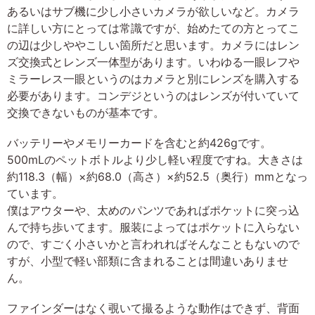
あるいはサブ機に少し小さいカメラが欲しいなど。カメラ
に詳しい方にとっては常識ですが、始めたての方とってこ
の辺は少しややこしい箇所だと思います。カメラにはレン
ズ交換式とレンズ一体型があります。いわゆる一眼レフや
ミラーレス一眼というのはカメラと別にレンズを購入する
必要があります。コンデジというのはレンズが付いていて
交換できないものが基本です。
バッテリーやメモリーカードを含むと約426gです。
500mLのペットボトルより少し軽い程度ですね。大きさは
約118.3（幅）×約68.0（高さ）×約52.5（奥行）mmとなっ
ています。
僕はアウターや、太めのパンツであればポケットに突っ込
んで持ち歩いてます。服装によってはポケットに入らない
ので、すごく小さいかと言われればそんなこともないので
すが、小型で軽い部類に含まれることは間違いありませ
ん。
ファインダーはなく覗いて撮るような動作はできず、背面