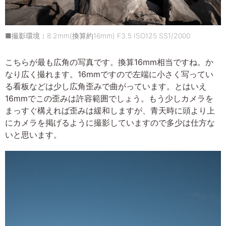
■撮影環境：8.2mm(換算約16mm) F3.5 ISO125 SS1/2000
こちらが最も広角の写真です。換算16mm相当ですね。か
なり広く撮れます。16mmですので左端に小さく写ってい
る看板などは少し広角歪みで曲がっています。とはいえ
16mmでこの歪みは許容範囲でしょう。もう少しカメラを
まっすぐ構えれば歪みは緩和しますが、青天時に頭より上
にカメラを掲げるように撮影していますので多少は仕方な
いと思います。