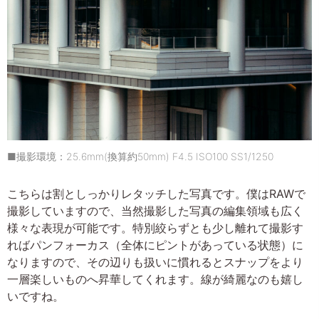
■撮影環境：25.6mm(換算約50mm) F4.5 ISO100 SS1/1250
こちらは割としっかりレタッチした写真です。僕はRAWで
撮影していますので、当然撮影した写真の編集領域も広く
様々な表現が可能です。特別絞らずとも少し離れて撮影す
ればパンフォーカス（全体にピントがあっている状態）に
なりますので、その辺りも扱いに慣れるとスナップをより
一層楽しいものへ昇華してくれます。線が綺麗なのも嬉し
いですね。