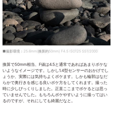
■撮影環境：25.6mm(換算約50mm) F4.5 ISO125 SS1/2000
換算で50mm相当、F値は4.5と通常であればあまりボケな
いようなイメージです。しかし1.4型センサーのおかげでし
ょうか、実際には気持ちよくボケます。しかも輪郭はなだ
らかで奥行きを感じる良いボケ方をしてくれます。撮った
時に少しびっくりしました。正直ここまでボケるとは思っ
ていませんでした。もちろんボケやすいように撮ってはい
るのですが、それにしても綺麗だなと。