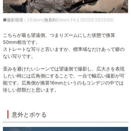
■撮影環境：25.6mm(換算約50mm) F4.5 ISO125 SS1/2000
こちらが最も望遠側、つまりズームにした状態で換算
50mm相当です。
ストレートな写りと言いますか、標準域なだけあって癖の
ない写りです。
歪みを避けたいシーンでは望遠側で撮影し、広大さを表現
したい時には広角側にすることで、一台で幅広い撮影が可
能です。広角側が換算16mmというのもコンデジの中では
珍しい部類だと思います。
意外とボケる