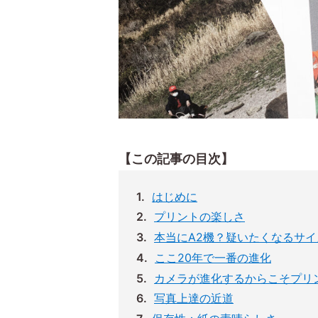
【この記事の目次】
はじめに
プリントの楽しさ
本当にA2機？疑いたくなるサイ
ここ20年で一番の進化
カメラが進化するからこそプリ
写真上達の近道