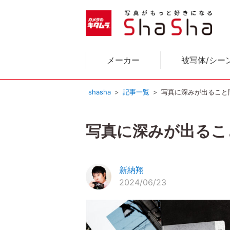
メーカー
被写体/シー
shasha
記事一覧
写真に深みが出ること
写真に深みが出るこ
新納翔
2024/06/23