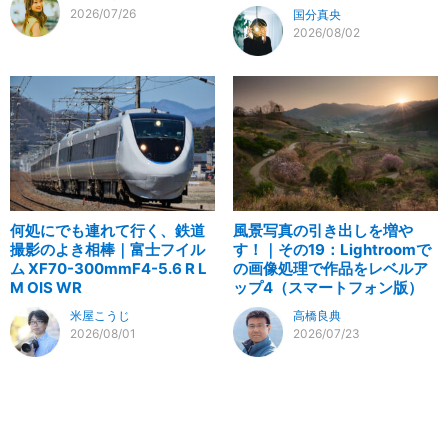
2026/07/26
国分真央
2026/08/02
何処にでも連れて行く、鉄道
風景写真の引き出しを増や
撮影のよき相棒｜富士フイル
す！｜その19：Lightroomで
ム XF70-300mmF4-5.6 R L
の画像処理で作品をレベルア
M OIS WR
ップ4（スマートフォン版）
米屋こうじ
高橋良典
2026/08/01
2026/07/23