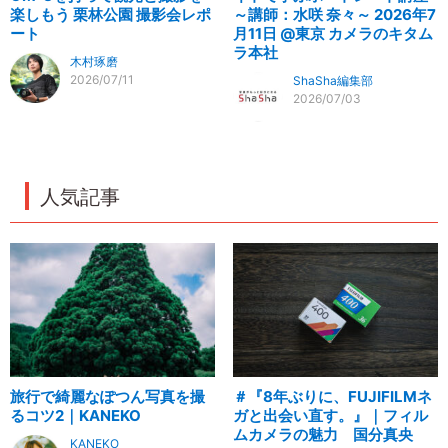
楽しもう 栗林公園 撮影会レポ
～講師：水咲 奈々～ 2026年7
ート
月11日 @東京 カメラのキタム
ラ本社
木村琢磨
2026/07/11
ShaSha編集部
2026/07/03
人気記事
旅行で綺麗なぽつん写真を撮
＃『8年ぶりに、FUJIFILMネ
るコツ2｜KANEKO
ガと出会い直す。』｜フィル
ムカメラの魅力 国分真央
KANEKO