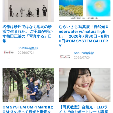
名作は砂丘ではなく地元の砂
むらいさち 写真展「自然光 U
浜で生まれた。 ご子息が明か
nderwater w/ natural ligh
す植田正治の「写真する」日
t.」｜2026年7月30日～8月1
常
0日＠OM SYSTEM GALLER
Y
ShaSha編集部
2026/07/24
ShaSha編集部
2026/07/24
OM SYSTEM OM-1 Mark IIと
【写真教室】自然光・LEDラ
OM-3を持って観光と撮影を
イトで学ぶポートレート講座