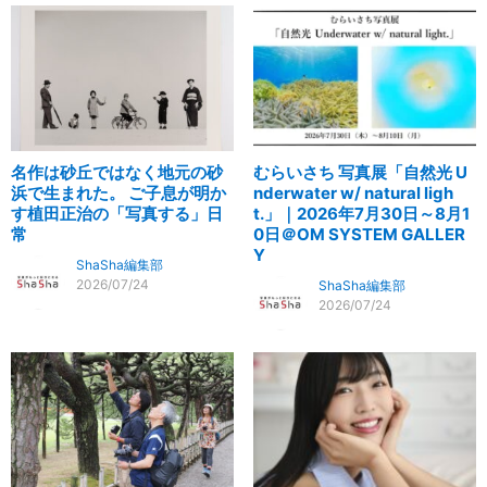
名作は砂丘ではなく地元の砂
むらいさち 写真展「自然光 U
浜で生まれた。 ご子息が明か
nderwater w/ natural ligh
す植田正治の「写真する」日
t.」｜2026年7月30日～8月1
常
0日＠OM SYSTEM GALLER
Y
ShaSha編集部
2026/07/24
ShaSha編集部
2026/07/24