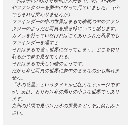
私は子供の頃から映画が大好きで、特にSF映画
やファンタジーを夢中になって見ていました。（今
でもそれは変わりませんが）
ファインダーの中の世界はまるで映画の中のファン
タジーのようだと写真を撮る時にいつも感じます。
カメラを持っていなければごくありふれた風景でも
ファインダーを通すと
それはまるで違う世界になってしまう。どこを切り
取るかで夢を見せてくれる。
それはまるで美しい嘘のようです。
だから私は写真の世界に夢中のままなのかも知れま
せん。
「水の惑星」というタイトルは壮大なイメージです
が、実は、とりわけ私の周りの小さな世界でもあり
ます。
九州の片隅で見つけた水の風景をどうぞお楽しみ下
さい。