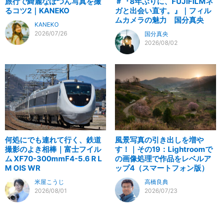
旅行で綺麗なぽつん写真を撮
＃『8年ぶりに、FUJIFILMネ
るコツ2｜KANEKO
ガと出会い直す。』｜フィル
ムカメラの魅力 国分真央
KANEKO
2026/07/26
国分真央
2026/08/02
何処にでも連れて行く、鉄道
風景写真の引き出しを増や
撮影のよき相棒｜富士フイル
す！｜その19：Lightroomで
ム XF70-300mmF4-5.6 R L
の画像処理で作品をレベルア
M OIS WR
ップ4（スマートフォン版）
米屋こうじ
高橋良典
2026/08/01
2026/07/23