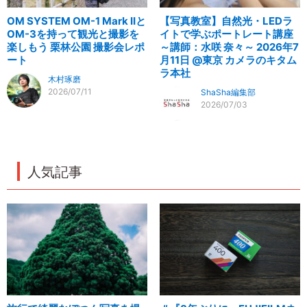
OM SYSTEM OM-1 Mark IIと
【写真教室】自然光・LEDラ
OM-3を持って観光と撮影を
イトで学ぶポートレート講座
楽しもう 栗林公園 撮影会レポ
～講師：水咲 奈々～ 2026年7
ート
月11日 @東京 カメラのキタム
ラ本社
木村琢磨
2026/07/11
ShaSha編集部
2026/07/03
人気記事