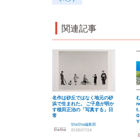
関連記事
名作は砂丘ではなく地元の砂
浜で生まれた。 ご子息が明か
n
す植田正治の「写真する」日
t
常
0
Y
ShaSha編集部
2026/07/24