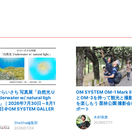
むらいさち 写真展「自然光 U
OM SYSTEM OM-1 Mark II
derwater w/ natural ligh
とOM-3を持って観光と撮
.」｜2026年7月30日～8月1
を楽しもう 栗林公園 撮影会
日＠OM SYSTEM GALLER
ポート
木村琢磨
2026/07/11
ShaSha編集部
2026/07/24