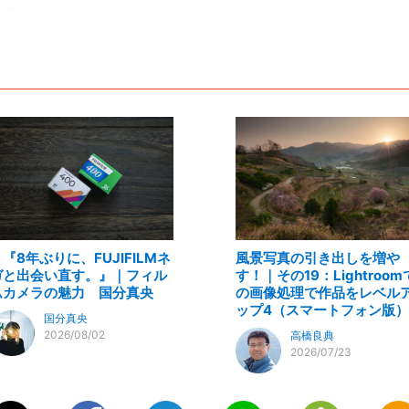
＃『8年ぶりに、FUJIFILMネ
風景写真の引き出しを増や
ガと出会い直す。』｜フィル
す！｜その19：Lightroom
ムカメラの魅力 国分真央
の画像処理で作品をレベル
ップ4（スマートフォン版）
国分真央
2026/08/02
高橋良典
2026/07/23