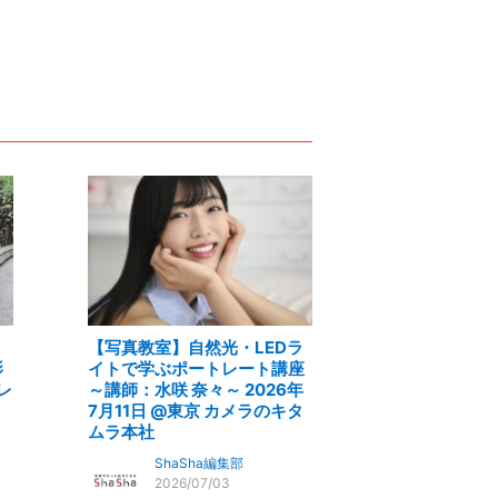
【写真教室】自然光・LEDラ
影
イトで学ぶポートレート講座
レ
～講師：水咲 奈々～ 2026年
7月11日 @東京 カメラのキタ
ムラ本社
ShaSha編集部
2026/07/03