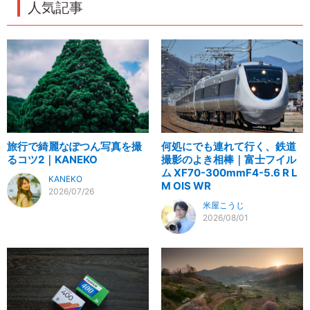
人気記事
旅行で綺麗なぽつん写真を撮
何処にでも連れて行く、鉄道
るコツ2｜KANEKO
撮影のよき相棒｜富士フイル
ム XF70-300mmF4-5.6 R L
KANEKO
M OIS WR
2026/07/26
米屋こうじ
2026/08/01