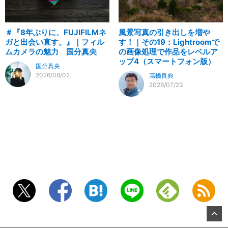
＃『8年ぶりに、FUJIFILMネ
風景写真の引き出しを増や
ガと出会い直す。』｜フィル
す！｜その19：Lightroomで
ムカメラの魅力 国分真央
の画像処理で作品をレベルア
ップ4（スマートフォン版）
国分真央
2026/08/02
高橋良典
2026/07/23