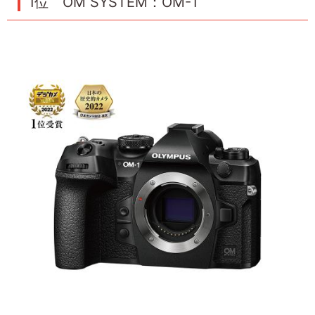
1位 OM SYSTEM：OM-1