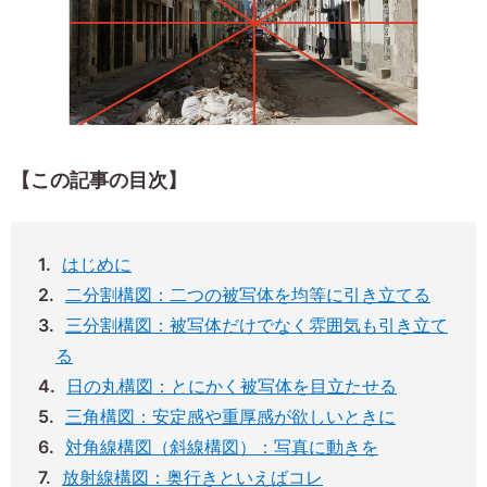
【この記事の目次】
はじめに
二分割構図：二つの被写体を均等に引き立てる
三分割構図：被写体だけでなく雰囲気も引き立て
る
日の丸構図：とにかく被写体を目立たせる
三角構図：安定感や重厚感が欲しいときに
対角線構図（斜線構図）：写真に動きを
放射線構図：奥行きといえばコレ